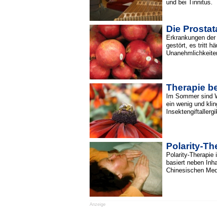
und bei Tinnitus.
Die Prosta
Erkrankungen der 
gestört, es tritt 
Unanehmlichkeiten
Therapie be
Im Sommer sind We
ein wenig und klin
Insektengiftallergi
Polarity-Th
Polarity-Therapie
basiert neben Inh
Chinesischen Med
Anzeige