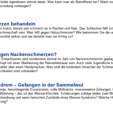
 leidet irgendwann einmal daran. Was kann man als Betroffener tun? Wann s
ntzündung vorbeugen?
rzen behandeln
 kratzt, brennt und schmerzt es in Rachen und Hals. Das Schlucken fällt 
chmerzhaft sein. Was hilft gegen Halsschmerzen? Wie bekommen Sie die 
mittel wirken und wie bereitet man sie richtig zu?
gegen Nackenschmerzen?
er Erwachsenen wird mindestens einmal im Jahr von Nackenschmerzen geplagt.
 Kopf mit einer Überlastung der Halswirbelsäule sein. Auch viele Jugendliche 
ablet über einen Handynacken. Was sind die konkreten Ursachen der Schm
chkeiten sind vorhanden?
drom – Gefangen in der Sammelwut
erge, herumliegende Essensreste, volle Müllsäcke, massenweise Zeitungen, 
 Wohnung – das ist das Messie-Klischee. Schätzungen zufolge leiden zwei M
 Unordnung und wann herrschen Zustände eines Messie-Syndroms? Welche Hil
örung?