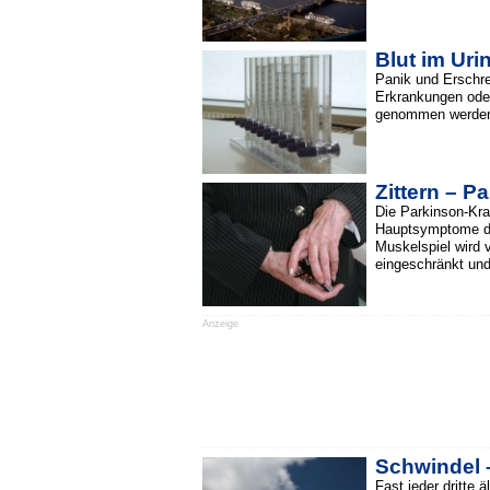
Blut im Uri
Panik und Erschre
Erkrankungen oder
genommen werden 
Zittern – P
Die Parkinson-Kra
Hauptsymptome de
Muskelspiel wird 
eingeschränkt und 
Anzeige
Schwindel 
Fast jeder dritte 