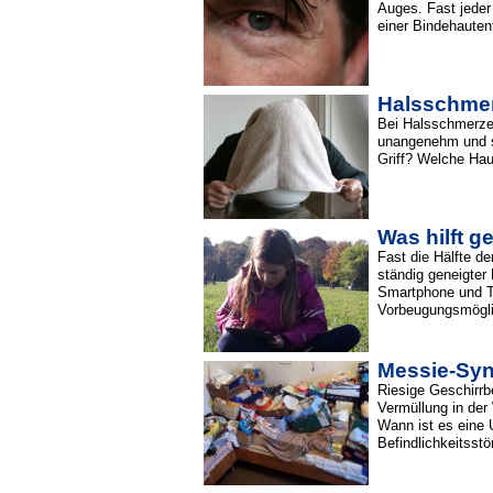
Auges. Fast jeder
einer Bindehaute
Halsschme
Bei Halsschmerzen
unangenehm und s
Griff? Welche Haus
Was hilft 
Fast die Hälfte d
ständig geneigter
Smartphone und T
Vorbeugungsmögli
Messie-Syn
Riesige Geschirrb
Vermüllung in der
Wann ist es eine
Befindlichkeitsst