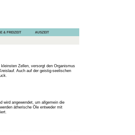
E & FREIZEIT
AUSZEIT
 kleinsten Zellen, versorgt den Organismus
reislauf. Auch auf der geistig-seelischen
uck.
d wird angewendet, um allgemein die
 werden ätherische Öle entweder mit
ert.