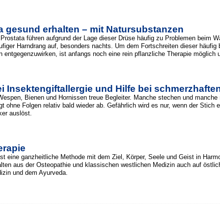
ta gesund erhalten – mit Natursubstanzen
Prostata führen aufgrund der Lage dieser Drüse häufig zu Problemen beim Wa
häufiger Harndrang auf, besonders nachts. Um dem Fortschreiten dieser häufig 
 entgegenzuwirken, ist anfangs noch eine rein pflanzliche Therapie möglich 
i Insektengiftallergie und Hilfe bei schmerzhafte
spen, Bienen und Hornissen treue Begleiter. Manche stechen und manche nic
gt ohne Folgen relativ bald wieder ab. Gefährlich wird es nur, wenn der Stich e
ker auslöst.
erapie
 ist eine ganzheitliche Methode mit dem Ziel, Körper, Seele und Geist in Har
alten aus der Osteopathie und klassischen westlichen Medizin auch auf östlich
izin und dem Ayurveda.