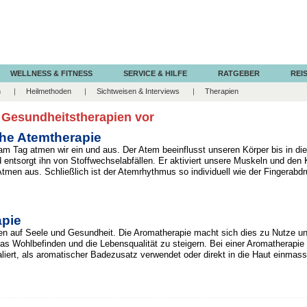
WELLNESS & FITNESS
SERVICE & HILFE
RATGEBER
REIS
n
Heilmethoden
Sichtweisen & Interviews
Therapien
n Gesundheitstherapien vor
che Atemtherapie
m Tag atmen wir ein und aus. Der Atem beeinflusst unseren Körper bis in die
 entsorgt ihn von Stoffwechselabfällen. Er aktiviert unsere Muskeln und den K
Atmen aus. Schließlich ist der Atemrhythmus so individuell wie der Fingerabdr
pie
n auf Seele und Gesundheit. Die Aromatherapie macht sich dies zu Nutze un
s Wohlbefinden und die Lebensqualität zu steigern. Bei einer Aromatherapie
iert, als aromatischer Badezusatz verwendet oder direkt in die Haut einmassi