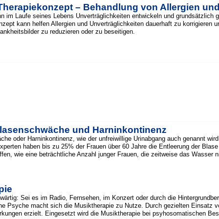
herapiekonzept – Behandlung von Allergien und 
 im Laufe seines Lebens Unverträglichkeiten entwickeln und grundsätzlich g
ept kann helfen Allergien und Unverträglichkeiten dauerhaft zu korrigieren u
kheitsbilder zu reduzieren oder zu beseitigen.
Blasenschwäche und Harninkontinenz
he oder Harninkontinenz, wie der unfreiwillige Urinabgang auch genannt wir
perten haben bis zu 25% der Frauen über 60 Jahre die Entleerung der Blase n
ffen, wie eine beträchtliche Anzahl junger Frauen, die zeitweise das Wasser n
pie
nwärtig: Sei es im Radio, Fernsehen, im Konzert oder durch die Hintergrundbe
he Psyche macht sich die Musiktherapie zu Nutze. Durch gezielten Einsatz v
rkungen erzielt. Eingesetzt wird die Musiktherapie bei psyhosomatischen Be