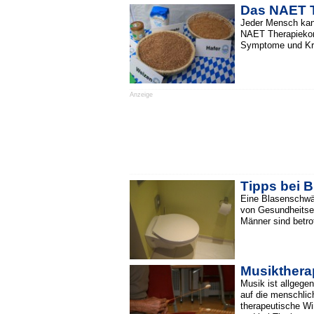
Das NAET T
Jeder Mensch kann
NAET Therapiekonz
Symptome und Kran
Anzeige
Tipps bei 
Eine Blasenschwäc
von Gesundheitsex
Männer sind betro
Musikthera
Musik ist allgege
auf die menschlic
therapeutische Wi