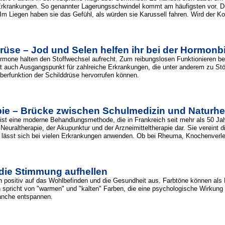
Erkrankungen. So genannter Lagerungsschwindel kommt am häufigsten vor. Die
Im Liegen haben sie das Gefühl, als würden sie Karussell fahren. Wird der Kop
rüse – Jod und Selen helfen ihr bei der Hormonb
rmone halten den Stoffwechsel aufrecht. Zum reibungslosen Funktionieren ben
st auch Ausgangspunkt für zahlreiche Erkrankungen, die unter anderem zu S
Überfunktion der Schilddrüse hervorrufen können.
ie – Brücke zwischen Schulmedizin und Naturhe
st eine moderne Behandlungsmethode, die in Frankreich seit mehr als 50 Jahren
euraltherapie, der Akupunktur und der Arzneimitteltherapie dar. Sie vereint d
 lässt sich bei vielen Erkrankungen anwenden. Ob bei Rheuma, Knochenver
 die Stimmung aufhellen
h positiv auf das Wohlbefinden und die Gesundheit aus. Farbtöne können a
 spricht von "warmen" und "kalten" Farben, die eine psychologische Wirku
anche entspannen.