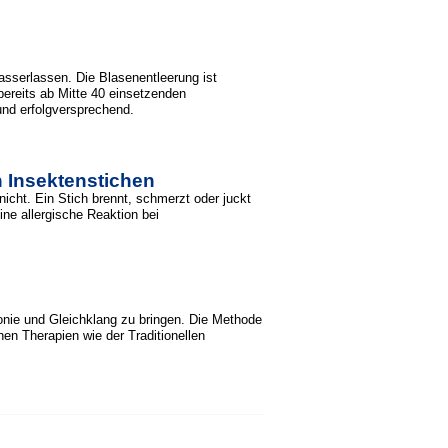
sserlassen. Die Blasenentleerung ist
bereits ab Mitte 40 einsetzenden
und erfolgversprechend.
n Insektenstichen
ht. Ein Stich brennt, schmerzt oder juckt
ine allergische Reaktion bei
monie und Gleichklang zu bringen. Die Methode
en Therapien wie der Traditionellen