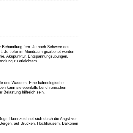
der Behandlung fern. Je nach Schwere des
rt. Je tiefer im Mundraum gearbeitet werden
thie, Akupunktur, Entspannungsübungen,
ndlung zu erleichtern.
ffe des Wassers. Eine balneologische
eben kann sie ebenfalls bei chronischen
 Belastung hilfreich sein.
egriff kennzeichnet sich durch die Angst vor
n Bergen, auf Brücken, Hochhäusern, Balkonen