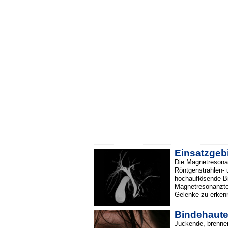
Einsatzgeb
Die Magnetresona
Röntgenstrahlen- u
hochauflösende B
Magnetresonanztom
Gelenke zu erken
Bindehaute
Juckende, brennen