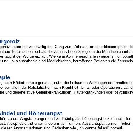
ürgereiz
gereiz treten nur widerwillig den Gang zum Zahnarzt an oder bleiben gleich 
nt die Tortur schon, sobald der Zahnarzt den Spiegel in die Mundhöhle einfüh
er taucht der Würgereiz auf. Wie kann Abhilfe geschaffen werden? Homöopa
und Lokalanästhesie sind Möglichkeiten, betroffenen Patienten die Zahnbeha
apie
e, auch Bädertherapie genannt, nutzt die heilsamen Wirkungen der Inhaltssto
bei vor allem der Rehabilitation nach Krankheit, Unfall oder Operationen. Dan
che und degenerative Gelenkerkrankungen, Hauterkrankungen oder psychischer
indel und Höhenangst
hört zu den Angststörungen und wird häufig als Höhenangst bezeichnet. Der B
lust. Akrophobie tritt unter anderem auf Türmen, Aussichtsplattformen, hohe
n diesen Angstsituationen sind Gedanken wie „Ich könnte fallen!“ normal.