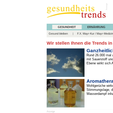
Anzeige
GESUNDHEIT
ERNÄHRUNG
Gesund bleiben
F.X. Mayr-Kur / Mayr-Medizi
Wir stellen Ihnen die Trends i
Ganzheitli
Rund 26.000 mal a
mit Sauerstoff und
Ebene wirkt sich 
Aromathera
Wohlgerüche wirke
Stimmungslage, da
Wasserdampf inhal
Anzeige