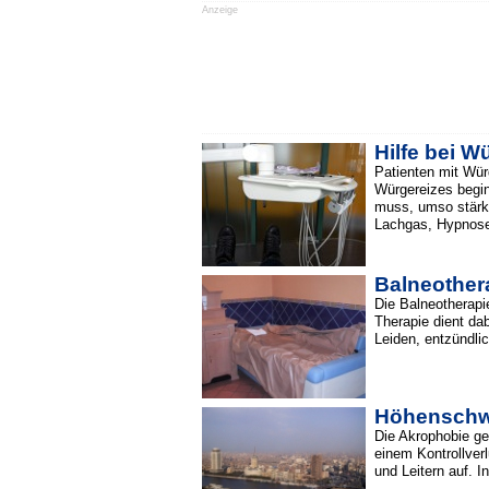
Anzeige
Hilfe bei W
Patienten mit Wür
Würgereizes begin
muss, umso stärk
Lachgas, Hypnose 
Balneother
Die Balneotherapi
Therapie dient da
Leiden, entzündli
Höhenschw
Die Akrophobie ge
einem Kontrollver
und Leitern auf. I