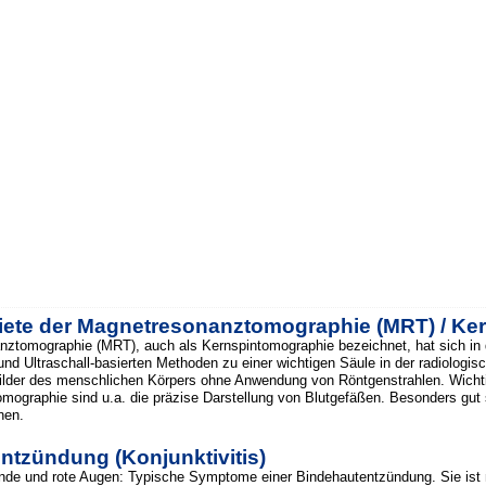
iete der Magnetresonanztomographie (MRT) / Ke
nztomographie (MRT), auch als Kernspintomographie bezeichnet, hat sich in
nd Ultraschall-basierten Methoden zu einer wichtigen Säule in der radiologisc
ilder des menschlichen Körpers ohne Anwendung von Röntgenstrahlen. Wichti
ographie sind u.a. die präzise Darstellung von Blutgefäßen. Besonders gu
nen.
ntzündung (Konjunktivitis)
de und rote Augen: Typische Symptome einer Bindehautentzündung. Sie ist 