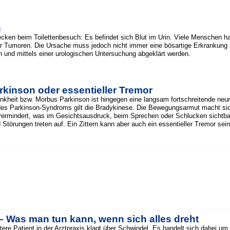
n
cken beim Toilettenbesuch: Es befindet sich Blut im Urin. Viele Menschen 
 Tumoren. Die Ursache muss jedoch nicht immer eine bösartige Erkrankung sei
und mittels einer urologischen Untersuchung abgeklärt werden.
arkinson oder essentieller Tremor
nkheit bzw. Morbus Parkinson ist hingegen eine langsam fortschreitende neur
s Parkinson-Syndroms gilt die Bradykinese. Die Bewegungsarmut macht sic
vermindert, was im Gesichtsausdruck, beim Sprechen oder Schlucken sichtbar 
Störungen treten auf. Ein Zittern kann aber auch ein essentieller Tremor sein
– Was man tun kann, wenn sich alles dreht
ältere Patient in der Arztpraxis klagt über Schwindel. Es handelt sich dabei um 