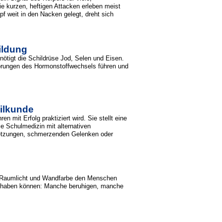
 kurzen, heftigen Attacken erleben meist
f weit in den Nacken gelegt, dreht sich
ildung
ötigt die Schildrüse Jod, Selen und Eisen.
törungen des Hormonstoffwechsels führen und
ilkunde
 mit Erfolg praktiziert wird. Sie stellt eine
ie Schulmedizin mit alternativen
letzungen, schmerzenden Gelenken oder
ls Raumlicht und Wandfarbe den Menschen
ng haben können: Manche beruhigen, manche