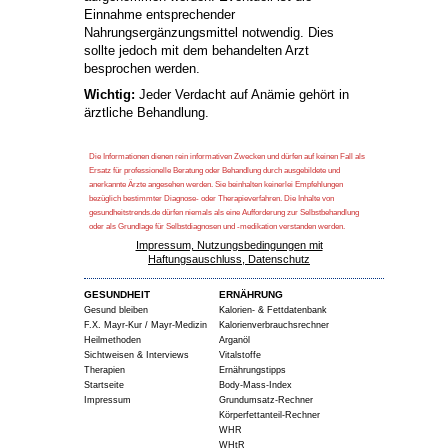
Einnahme entsprechender
Nahrungsergänzungsmittel notwendig. Dies
sollte jedoch mit dem behandelten Arzt
besprochen werden.
Wichtig:
Jeder Verdacht auf Anämie gehört in
ärztliche Behandlung.
Die Informationen dienen rein informativen Zwecken und dürfen auf keinen Fall als
Ersatz für professionelle Beratung oder Behandlung durch ausgebildete und
anerkannte Ärzte angesehen werden. Sie beinhalten keinerlei Empfehlungen
bezüglich bestimmter Diagnose- oder Therapieverfahren. Die Inhalte von
gesundheitstrends.de dürfen niemals als eine Aufforderung zur Selbstbehandlung
oder als Grundlage für Selbstdiagnosen und -medikation verstanden werden.
Impressum, Nutzungsbedingungen mit
Haftungsauschluss, Datenschutz
GESUNDHEIT
ERNÄHRUNG
Gesund bleiben
Kalorien- & Fettdatenbank
F.X. Mayr-Kur / Mayr-Medizin
Kalorienverbrauchsrechner
Heilmethoden
Arganöl
Sichtweisen & Interviews
Vitalstoffe
Therapien
Ernährungstipps
Startseite
Body-Mass-Index
Impressum
Grundumsatz-Rechner
Körperfettanteil-Rechner
WHR
WHtR