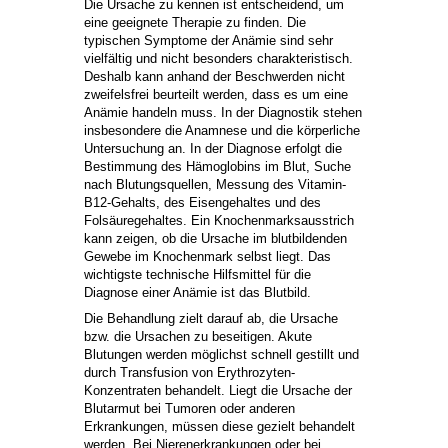
Die Ursache zu kennen ist entscheidend, um
eine geeignete Therapie zu finden. Die
typischen Symptome der Anämie sind sehr
vielfältig und nicht besonders charakteristisch.
Deshalb kann anhand der Beschwerden nicht
zweifelsfrei beurteilt werden, dass es um eine
Anämie handeln muss. In der Diagnostik stehen
insbesondere die Anamnese und die körperliche
Untersuchung an. In der Diagnose erfolgt die
Bestimmung des Hämoglobins im Blut, Suche
nach Blutungsquellen, Messung des Vitamin-
B12-Gehalts, des Eisengehaltes und des
Folsäuregehaltes. Ein Knochenmarksausstrich
kann zeigen, ob die Ursache im blutbildenden
Gewebe im Knochenmark selbst liegt. Das
wichtigste technische Hilfsmittel für die
Diagnose einer Anämie ist das Blutbild.
Die Behandlung zielt darauf ab, die Ursache
bzw. die Ursachen zu beseitigen. Akute
Blutungen werden möglichst schnell gestillt und
durch Transfusion von Erythrozyten-
Konzentraten behandelt. Liegt die Ursache der
Blutarmut bei Tumoren oder anderen
Erkrankungen, müssen diese gezielt behandelt
werden. Bei Nierenerkrankungen oder bei