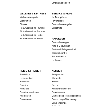
Ernährungslexikon
WELLNESS & FITNESS
SERVICE & HILFE
Wellness-Magazin
Ihr Biorhythmus
Wohlfühlen
Psychologie
Fitness
Gesundheitsratgeber
Fit & Gesund im Frühling
Selbsthilfe
Fit & Gesund im Sommer
Fit & Gesund im Herbst
Fit & Gesund im Winter
RATGEBER
Gesundheitstipps
Kind & Gesundheit
Fuß- und Beingesundheit
Medizinbegriffe
Rückenlexikon
Heilkräuter
REISE & FREIZEIT
AUSZEIT
Reisetipps
Entspannen
Reisemedizin
Momente
Reiseziele
Sudoku
Nahziele
Puzzle
Fernziele
Konzentrationsspiel
Reiseimpressionen
Reaktionstest
Aussichten
Chinesische Tierkreiszeichen
Reisewetter
Geburtstag = Wochentag
Schmetterlinge