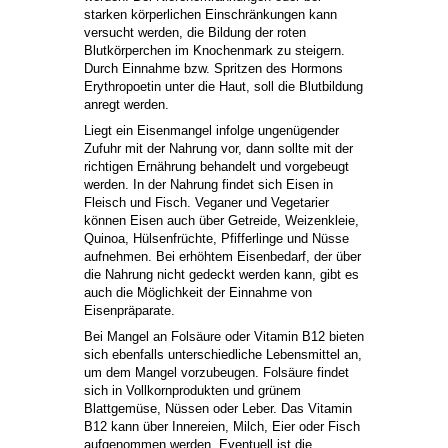
starken körperlichen Einschränkungen kann
versucht werden, die Bildung der roten
Blutkörperchen im Knochenmark zu steigern.
Durch Einnahme bzw. Spritzen des Hormons
Erythropoetin unter die Haut, soll die Blutbildung
anregt werden.
Liegt ein Eisenmangel infolge ungenügender
Zufuhr mit der Nahrung vor, dann sollte mit der
richtigen Ernährung behandelt und vorgebeugt
werden. In der Nahrung findet sich Eisen in
Fleisch und Fisch. Veganer und Vegetarier
können Eisen auch über Getreide, Weizenkleie,
Quinoa, Hülsenfrüchte, Pfifferlinge und Nüsse
aufnehmen. Bei erhöhtem Eisenbedarf, der über
die Nahrung nicht gedeckt werden kann, gibt es
auch die Möglichkeit der Einnahme von
Eisenpräparate.
Bei Mangel an Folsäure oder Vitamin B12 bieten
sich ebenfalls unterschiedliche Lebensmittel an,
um dem Mangel vorzubeugen. Folsäure findet
sich in Vollkornprodukten und grünem
Blattgemüse, Nüssen oder Leber. Das Vitamin
B12 kann über Innereien, Milch, Eier oder Fisch
aufgenommen werden. Eventuell ist die