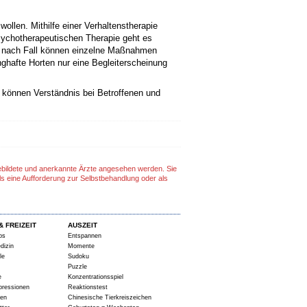
llen. Mithilfe einer Verhaltenstherapie
sychotherapeutischen Therapie geht es
 Je nach Fall können einzelne Maßnahmen
hafte Horten nur eine Begleiterscheinung
n können Verständnis bei Betroffenen und
gebildete und anerkannte Ärzte angesehen werden. Sie
ls eine Aufforderung zur Selbstbehandlung oder als
& FREIZEIT
AUSZEIT
ps
Entspannen
dizin
Momente
le
Sudoku
Puzzle
e
Konzentrationsspiel
pressionen
Reaktionstest
ten
Chinesische Tierkreiszeichen