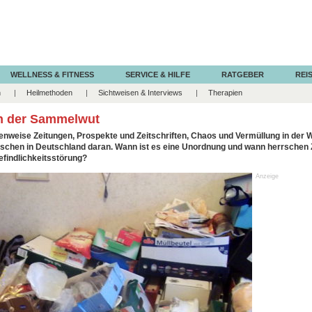
WELLNESS & FITNESS
SERVICE & HILFE
RATGEBER
REIS
n
Heilmethoden
Sichtweisen & Interviews
Therapien
n der Sammelwut
enweise Zeitungen, Prospekte und Zeitschriften, Chaos und Vermüllung in der 
enschen in Deutschland daran. Wann ist es eine Unordnung und wann herrsch
efindlichkeitsstörung?
Anzeige