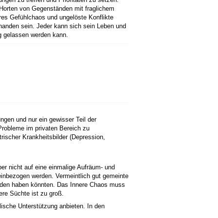
d Horten von Gegenständen mit fraglichem
eres Gefühlchaos und ungelöste Konflikte
handen sein. Jeder kann sich sein Leben und
g gelassen werden kann.
ngen und nur ein gewisser Teil der
 Probleme im privaten Bereich zu
ischer Krankheitsbilder (Depression,
ber nicht auf eine einmalige Aufräum- und
einbezogen werden. Vermeintlich gut gemeinte
änden haben könnten. Das Innere Chaos muss
re Süchte ist zu groß.
ische Unterstützung anbieten. In den