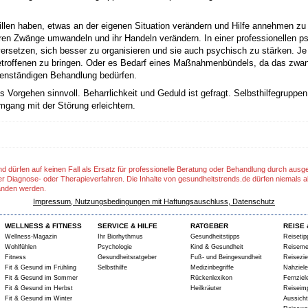
len haben, etwas an der eigenen Situation verändern und Hilfe annehmen zu wo
en Zwänge umwandeln und ihr Handeln verändern. In einer professionellen p
 versetzen, sich besser zu organisieren und sie auch psychisch zu stärken.
troffenen zu bringen. Oder es Bedarf eines Maßnahmenbündels, da das zwang
igenständigen Behandlung bedürfen.
s Vorgehen sinnvoll. Beharrlichkeit und Geduld ist gefragt. Selbsthilfegruppe
gang mit der Störung erleichtern.
nd dürfen auf keinen Fall als Ersatz für professionelle Beratung oder Behandlung durch aus
er Diagnose- oder Therapieverfahren. Die Inhalte von gesundheitstrends.de dürfen niemals a
anden werden.
Impressum, Nutzungsbedingungen mit Haftungsauschluss, Datenschutz
WELLNESS & FITNESS
SERVICE & HILFE
RATGEBER
REISE 
Wellness-Magazin
Ihr Biorhythmus
Gesundheitstipps
Reisetip
Wohlfühlen
Psychologie
Kind & Gesundheit
Reiseme
Fitness
Gesundheitsratgeber
Fuß- und Beingesundheit
Reisezie
Fit & Gesund im Frühling
Selbsthilfe
Medizinbegriffe
Nahziele
Fit & Gesund im Sommer
Rückenlexikon
Fernziel
Fit & Gesund im Herbst
Heilkräuter
Reiseim
Fit & Gesund im Winter
Aussich