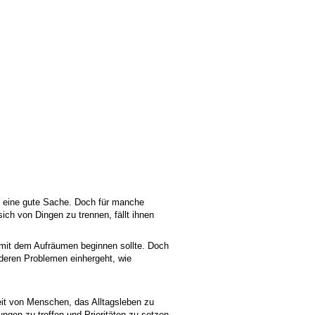
h eine gute Sache. Doch für manche
h von Dingen zu trennen, fällt ihnen
mit dem Aufräumen beginnen sollte. Doch
nderen Problemen einhergeht, wie
it von Menschen, das Alltagsleben zu
ngen zu treffen und Prioritäten zu setzen.