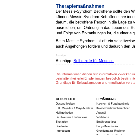
Therapiemaßnahmen
Der Messie-Syndrom Betroffene sollte den Wil
können Messie-Syndrom Betroffene ihre inner
darum, die betroffene Person in die Lage zu
ausreichen, um Ordnung in das Leben des Be
und Folge von Erkrankungen ist, die einer e
Beim Messie-Syndrom ist oft ein schrittweise
auch Angehörigen fördern und dadurch den Um
Anzeige
Buchtipp:
Selbsthilfe für Messies
Die Informationen dienen rein informativen Zwecken u
beinhalten keinerlei Empfehlungen bezüglich bestimmt
Grundlage für Selbstdiagnosen und -medikation verst
GESUNDHEIT
ERNÄHRUNG
Gesund bleiben
Kalorien- & Fettdatenbank
F.X. Mayr-Kur / Mayr-Medizin
Kalorienverbrauchsrechner
Heilmethoden
Arganöl
Sichtweisen & Interviews
Vitalstoffe
Therapien
Ernährungstipps
Startseite
Body-Mass-Index
Impressum
Grundumsatz-Rechner