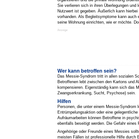
Sie verlieren sich in ihren Überlegungen un
Nutzwert ist gegeben. Äußerlich kann hierbei 
vorhanden. Als Begleitsymptome kann auch ei
seine Wohnung einrichten, wie er möchte. D
Anzeige
Wer kann betroffen sein?
Das Messie-Syndrom tritt in allen sozialen 
Betroffenen lebt zwischen den Kartons und Ab
kompensieren. Eigenständig kann sich das Me
Zwangserkrankung, Sucht, Psychose) sein.
Hilfen
Personen, die unter einem Messie-Syndrom lei
Entrümpelungsaktion oder eine gelegentliche
Aufräumarbeiten können Betroffene in psych
ebenfalls beseitigt werden. Die Gefahr eines
Angehörige oder Freunde eines Messies sollt
meisten Fällen ist professionelle Hilfe durc