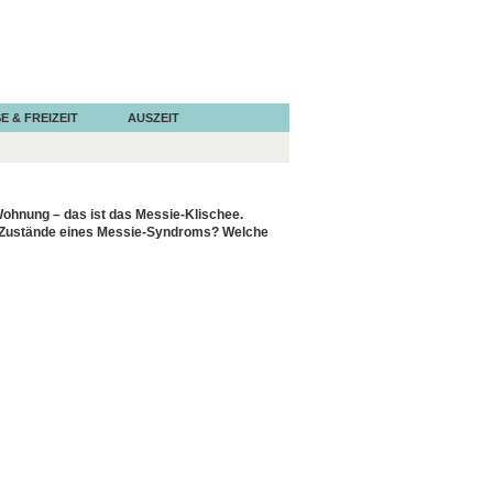
E & FREIZEIT
AUSZEIT
Wohnung – das ist das Messie-Klischee.
en Zustände eines Messie-Syndroms? Welche