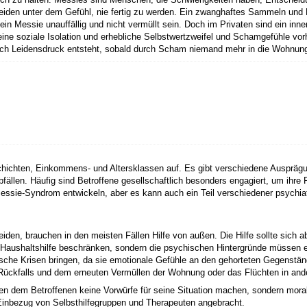
d leiden unter dem Gefühl, nie fertig zu werden. Ein zwanghaftes Sammeln un
ein Messie unauffällig und nicht vermüllt sein. Doch im Privaten sind ein inn
ne soziale Isolation und erhebliche Selbstwertzweifel und Schamgefühle vor
och Leidensdruck entsteht, sobald durch Scham niemand mehr in die Wohnun
Schichten, Einkommens- und Altersklassen auf. Es gibt verschiedene Ausprägu
fällen. Häufig sind Betroffene gesellschaftlich besonders engagiert, um ihre
ssie-Syndrom entwickeln, aber es kann auch ein Teil verschiedener psychiatr
den, brauchen in den meisten Fällen Hilfe von außen. Die Hilfe sollte sich a
 Haushaltshilfe beschränken, sondern die psychischen Hintergründe müssen 
ische Krisen bringen, da sie emotionale Gefühle an den gehorteten Gegenst
 Rückfalls und dem erneuten Vermüllen der Wohnung oder das Flüchten in ande
en dem Betroffenen keine Vorwürfe für seine Situation machen, sondern moral
h Einbezug von Selbsthilfegruppen und Therapeuten angebracht.