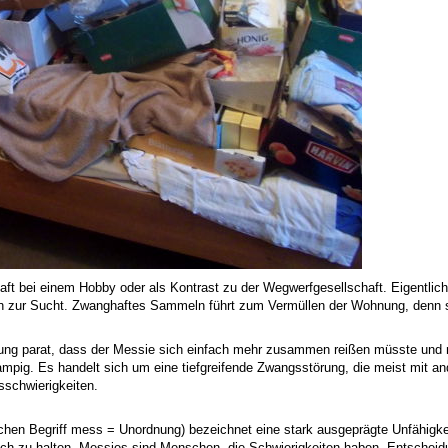
t bei einem Hobby oder als Kontrast zu der Wegwerfgesellschaft. Eigentlic
zur Sucht. Zwanghaftes Sammeln führt zum Vermüllen der Wohnung, denn sic
ng parat, dass der Messie sich einfach mehr zusammen reißen müsste und 
lampig. Es handelt sich um eine tiefgreifende Zwangsstörung, die meist mit a
sschwierigkeiten.
chen Begriff mess = Unordnung) bezeichnet eine stark ausgeprägte Unfähigke
ich zu halten. Messies sind Menschen, die Schwierigkeiten haben, Entscheidu