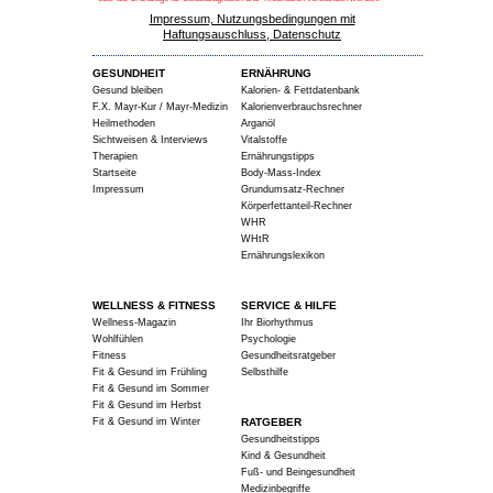
Impressum, Nutzungsbedingungen mit
Haftungsauschluss, Datenschutz
GESUNDHEIT
ERNÄHRUNG
Gesund bleiben
Kalorien- & Fettdatenbank
F.X. Mayr-Kur / Mayr-Medizin
Kalorienverbrauchsrechner
Heilmethoden
Arganöl
Sichtweisen & Interviews
Vitalstoffe
Therapien
Ernährungstipps
Startseite
Body-Mass-Index
Impressum
Grundumsatz-Rechner
Körperfettanteil-Rechner
WHR
WHtR
Ernährungslexikon
WELLNESS & FITNESS
SERVICE & HILFE
Wellness-Magazin
Ihr Biorhythmus
Wohlfühlen
Psychologie
Fitness
Gesundheitsratgeber
Fit & Gesund im Frühling
Selbsthilfe
Fit & Gesund im Sommer
Fit & Gesund im Herbst
Fit & Gesund im Winter
RATGEBER
Gesundheitstipps
Kind & Gesundheit
Fuß- und Beingesundheit
Medizinbegriffe