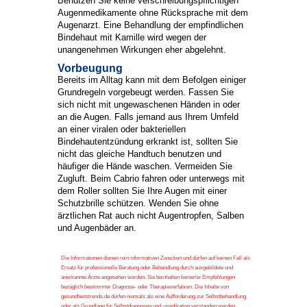
Benutzen Sie keine verschreibungspflichtigen
Augenmedikamente ohne Rücksprache mit dem
Augenarzt. Eine Behandlung der empfindlichen
Bindehaut mit Kamille wird wegen der
unangenehmen Wirkungen eher abgelehnt.
Vorbeugung
Bereits im Alltag kann mit dem Befolgen einiger
Grundregeln vorgebeugt werden. Fassen Sie
sich nicht mit ungewaschenen Händen in oder
an die Augen. Falls jemand aus Ihrem Umfeld
an einer viralen oder bakteriellen
Bindehautentzündung erkrankt ist, sollten Sie
nicht das gleiche Handtuch benutzen und
häufiger die Hände waschen. Vermeiden Sie
Zugluft. Beim Cabrio fahren oder unterwegs mit
dem Roller sollten Sie Ihre Augen mit einer
Schutzbrille schützen. Wenden Sie ohne
ärztlichen Rat auch nicht Augentropfen, Salben
und Augenbäder an.
Die Informationen dienen rein informativen Zwecken und dürfen auf keinen Fall als
Ersatz für professionelle Beratung oder Behandlung durch ausgebildete und
anerkannte Ärzte angesehen werden. Sie beinhalten keinerlei Empfehlungen
bezüglich bestimmter Diagnose- oder Therapieverfahren. Die Inhalte von
gesundheitstrends.de dürfen niemals als eine Aufforderung zur Selbstbehandlung
oder als Grundlage für Selbstdiagnosen und -medikation verstanden werden.