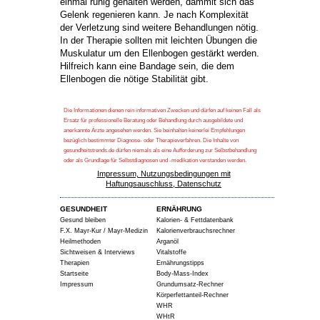
einmal ruhig gehalten werden, dammit sich das
Gelenk regenieren kann. Je nach Komplexität
der Verletzung sind weitere Behandlungen nötig.
In der Therapie sollten mit leichten Übungen die
Muskulatur um den Ellenbogen gestärkt werden.
Hilfreich kann eine Bandage sein, die dem
Ellenbogen die nötige Stabilität gibt.
Die Informationen dienen rein informativen Zwecken und dürfen auf keinen Fall als
Ersatz für professionelle Beratung oder Behandlung durch ausgebildete und
anerkannte Ärzte angesehen werden. Sie beinhalten keinerlei Empfehlungen
bezüglich bestimmter Diagnose- oder Therapieverfahren. Die Inhalte von
gesundheitstrends.de dürfen niemals als eine Aufforderung zur Selbstbehandlung
oder als Grundlage für Selbstdiagnosen und -medikation verstanden werden.
Impressum, Nutzungsbedingungen mit
Haftungsauschluss, Datenschutz
GESUNDHEIT
ERNÄHRUNG
Gesund bleiben
Kalorien- & Fettdatenbank
F.X. Mayr-Kur / Mayr-Medizin
Kalorienverbrauchsrechner
Heilmethoden
Arganöl
Sichtweisen & Interviews
Vitalstoffe
Therapien
Ernährungstipps
Startseite
Body-Mass-Index
Impressum
Grundumsatz-Rechner
Körperfettanteil-Rechner
WHR
WHtR