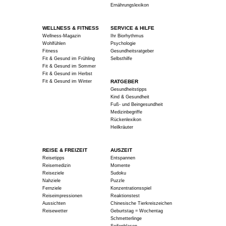
Ernährungslexikon
WELLNESS & FITNESS
SERVICE & HILFE
Wellness-Magazin
Ihr Biorhythmus
Wohlfühlen
Psychologie
Fitness
Gesundheitsratgeber
Fit & Gesund im Frühling
Selbsthilfe
Fit & Gesund im Sommer
Fit & Gesund im Herbst
Fit & Gesund im Winter
RATGEBER
Gesundheitstipps
Kind & Gesundheit
Fuß- und Beingesundheit
Medizinbegriffe
Rückenlexikon
Heilkräuter
REISE & FREIZEIT
AUSZEIT
Reisetipps
Entspannen
Reisemedizin
Momente
Reiseziele
Sudoku
Nahziele
Puzzle
Fernziele
Konzentrationsspiel
Reiseimpressionen
Reaktionstest
Aussichten
Chinesische Tierkreiszeichen
Reisewetter
Geburtstag = Wochentag
Schmetterlinge