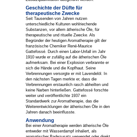
Geschichte der Düfte für
therapeutische Zwecke
Seit Tausenden von Jahren nutzen
unterschiedliche Kulturen wohlriechende
Substanzen, vor allem ätherische Öle, für
therapeutische und rituelle Zwecke. Als
Begründer der heutigen Aromatherapie gilt der
französische Chemiker René-Maurice
Gattefossé. Durch einen Labor-Unfall im Jahr
1910 wurde er zufällig auf die ätherischen Öle
aufmerksam. Bei einer Explosion verbrannte er
sich die Hände und die Kopfhaut. Seine
Verbrennungen versorgte er mit Lavendelöl. In
den nächsten Tagen merkte er, dass die
Verbrennungen erstaunlich rasch abheilten und
keine Narben hinterließen. Gattefossé forschte
weiter und veröffentlichte 1937 ein
Standardwerk zur Aromatherapie, das die
Weiterentwicklungen der ätherischen Öle in den
Jahren danach beeinflusste.
Anwendung
Bei einer Aromatherapie werden ätherische Öle
entweder mit Wasserdampf inhaliert, als
aromatischer Badezusatz verwendet oder direkt