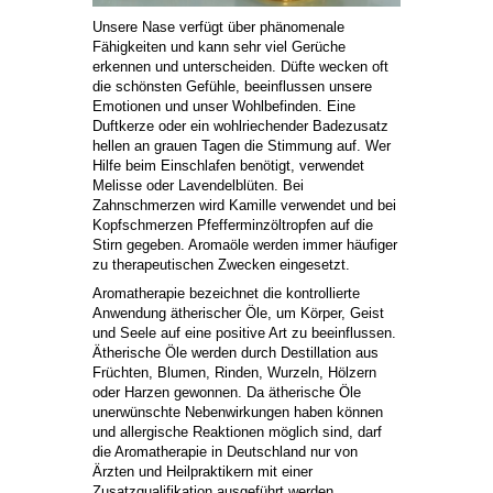
Unsere Nase verfügt über phänomenale
Fähigkeiten und kann sehr viel Gerüche
erkennen und unterscheiden. Düfte wecken oft
die schönsten Gefühle, beeinflussen unsere
Emotionen und unser Wohlbefinden. Eine
Duftkerze oder ein wohlriechender Badezusatz
hellen an grauen Tagen die Stimmung auf. Wer
Hilfe beim Einschlafen benötigt, verwendet
Melisse oder Lavendelblüten. Bei
Zahnschmerzen wird Kamille verwendet und bei
Kopfschmerzen Pfefferminzöltropfen auf die
Stirn gegeben. Aromaöle werden immer häufiger
zu therapeutischen Zwecken eingesetzt.
Aromatherapie bezeichnet die kontrollierte
Anwendung ätherischer Öle, um Körper, Geist
und Seele auf eine positive Art zu beeinflussen.
Ätherische Öle werden durch Destillation aus
Früchten, Blumen, Rinden, Wurzeln, Hölzern
oder Harzen gewonnen. Da ätherische Öle
unerwünschte Nebenwirkungen haben können
und allergische Reaktionen möglich sind, darf
die Aromatherapie in Deutschland nur von
Ärzten und Heilpraktikern mit einer
Zusatzqualifikation ausgeführt werden.