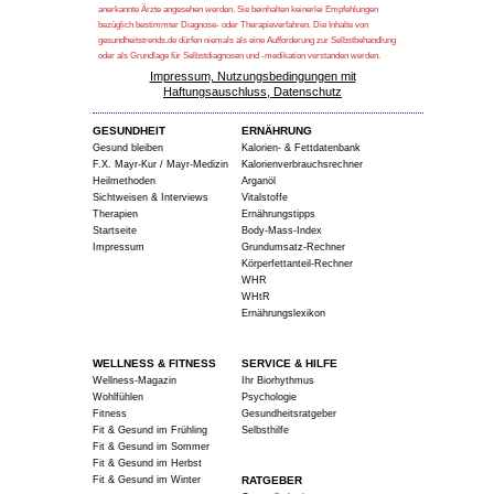
anerkannte Ärzte angesehen werden. Sie beinhalten keinerlei Empfehlungen
bezüglich bestimmter Diagnose- oder Therapieverfahren. Die Inhalte von
gesundheitstrends.de dürfen niemals als eine Aufforderung zur Selbstbehandlung
oder als Grundlage für Selbstdiagnosen und -medikation verstanden werden.
Impressum, Nutzungsbedingungen mit
Haftungsauschluss, Datenschutz
GESUNDHEIT
ERNÄHRUNG
Gesund bleiben
Kalorien- & Fettdatenbank
F.X. Mayr-Kur / Mayr-Medizin
Kalorienverbrauchsrechner
Heilmethoden
Arganöl
Sichtweisen & Interviews
Vitalstoffe
Therapien
Ernährungstipps
Startseite
Body-Mass-Index
Impressum
Grundumsatz-Rechner
Körperfettanteil-Rechner
WHR
WHtR
Ernährungslexikon
WELLNESS & FITNESS
SERVICE & HILFE
Wellness-Magazin
Ihr Biorhythmus
Wohlfühlen
Psychologie
Fitness
Gesundheitsratgeber
Fit & Gesund im Frühling
Selbsthilfe
Fit & Gesund im Sommer
Fit & Gesund im Herbst
Fit & Gesund im Winter
RATGEBER