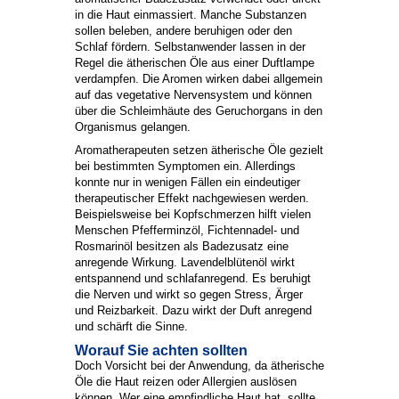
in die Haut einmassiert. Manche Substanzen
sollen beleben, andere beruhigen oder den
Schlaf fördern. Selbstanwender lassen in der
Regel die ätherischen Öle aus einer Duftlampe
verdampfen. Die Aromen wirken dabei allgemein
auf das vegetative Nervensystem und können
über die Schleimhäute des Geruchorgans in den
Organismus gelangen.
Aromatherapeuten setzen ätherische Öle gezielt
bei bestimmten Symptomen ein. Allerdings
konnte nur in wenigen Fällen ein eindeutiger
therapeutischer Effekt nachgewiesen werden.
Beispielsweise bei Kopfschmerzen hilft vielen
Menschen Pfefferminzöl, Fichtennadel- und
Rosmarinöl besitzen als Badezusatz eine
anregende Wirkung. Lavendelblütenöl wirkt
entspannend und schlafanregend. Es beruhigt
die Nerven und wirkt so gegen Stress, Ärger
und Reizbarkeit. Dazu wirkt der Duft anregend
und schärft die Sinne.
Worauf Sie achten sollten
Doch Vorsicht bei der Anwendung, da ätherische
Öle die Haut reizen oder Allergien auslösen
können. Wer eine empfindliche Haut hat, sollte