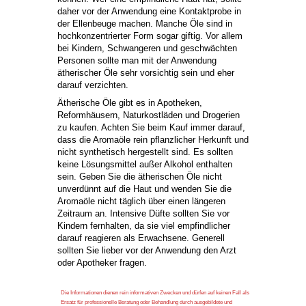
daher vor der Anwendung eine Kontaktprobe in
der Ellenbeuge machen. Manche Öle sind in
hochkonzentrierter Form sogar giftig. Vor allem
bei Kindern, Schwangeren und geschwächten
Personen sollte man mit der Anwendung
ätherischer Öle sehr vorsichtig sein und eher
darauf verzichten.
Ätherische Öle gibt es in Apotheken,
Reformhäusern, Naturkostläden und Drogerien
zu kaufen. Achten Sie beim Kauf immer darauf,
dass die Aromaöle rein pflanzlicher Herkunft und
nicht synthetisch hergestellt sind. Es sollten
keine Lösungsmittel außer Alkohol enthalten
sein. Geben Sie die ätherischen Öle nicht
unverdünnt auf die Haut und wenden Sie die
Aromaöle nicht täglich über einen längeren
Zeitraum an. Intensive Düfte sollten Sie vor
Kindern fernhalten, da sie viel empfindlicher
darauf reagieren als Erwachsene. Generell
sollten Sie lieber vor der Anwendung den Arzt
oder Apotheker fragen.
Die Informationen dienen rein informativen Zwecken und dürfen auf keinen Fall als
Ersatz für professionelle Beratung oder Behandlung durch ausgebildete und