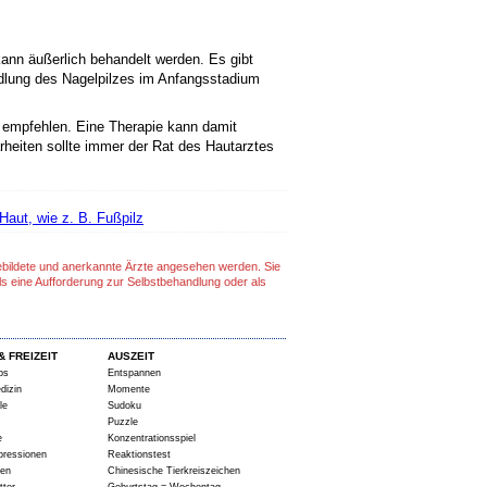
ann äußerlich behandelt werden. Es gibt
ndlung des Nagelpilzes im Anfangsstadium
n empfehlen. Eine Therapie kann damit
heiten sollte immer der Rat des Hautarztes
aut, wie z. B. Fußpilz
gebildete und anerkannte Ärzte angesehen werden. Sie
ls eine Aufforderung zur Selbstbehandlung oder als
& FREIZEIT
AUSZEIT
ps
Entspannen
dizin
Momente
le
Sudoku
Puzzle
e
Konzentrationsspiel
pressionen
Reaktionstest
ten
Chinesische Tierkreiszeichen