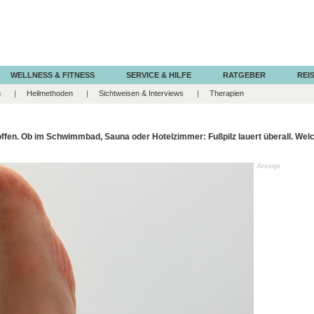
WELLNESS & FITNESS
SERVICE & HILFE
RATGEBER
REIS
n
Heilmethoden
Sichtweisen & Interviews
Therapien
troffen. Ob im Schwimmbad, Sauna oder Hotelzimmer: Fußpilz lauert überall. Wel
Anzeige