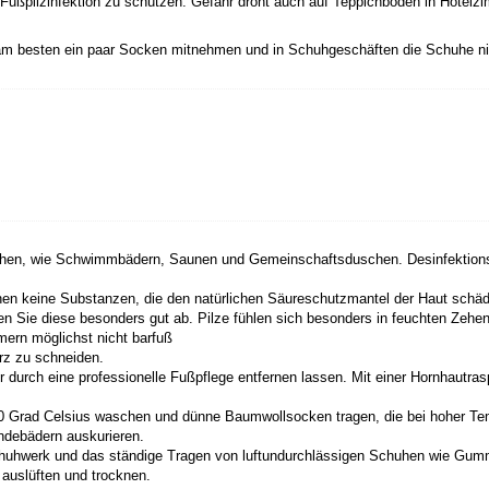
Fußpilzinfektion zu schützen. Gefahr droht auch auf Teppichböden in Hotelz
e am besten ein paar Socken mitnehmen und in Schuhgeschäften die Schuhe n
hen, wie Schwimmbädern, Saunen und Gemeinschaftsduschen. Desinfektions
 keine Substanzen, die den natürlichen Säureschutzmantel der Haut schäd
en Sie diese besonders gut ab. Pilze fühlen sich besonders in feuchten Zeh
ern möglichst nicht barfuß
urz zu schneiden.
r durch eine professionelle Fußpflege entfernen lassen. Mit einer Hornhautr
0 Grad Celsius waschen und dünne Baumwollsocken tragen, die bei hoher T
ndebädern auskurieren.
chuhwerk und das ständige Tragen von luftundurchlässigen Schuhen wie Gumm
auslüften und trocknen.