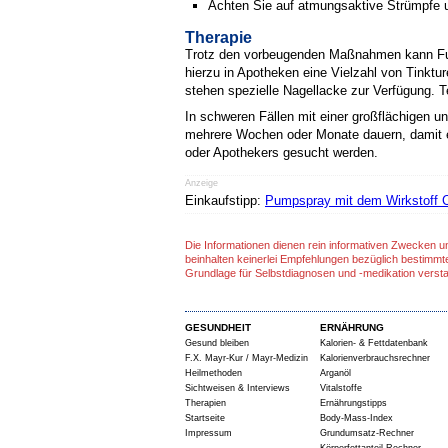
Achten Sie auf atmungsaktive Strümpfe 
Therapie
Trotz den vorbeugenden Maßnahmen kann Fußp
hierzu in Apotheken eine Vielzahl von Tinkt
stehen spezielle Nagellacke zur Verfügung. Te
In schweren Fällen mit einer großflächigen u
mehrere Wochen oder Monate dauern, damit es
oder Apothekers gesucht werden.
Anzeige
Einkaufstipp:
Pumpspray mit dem Wirkstoff C
Die Informationen dienen rein informativen Zwecken u
beinhalten keinerlei Empfehlungen bezüglich bestimmt
Grundlage für Selbstdiagnosen und -medikation verst
GESUNDHEIT
ERNÄHRUNG
Gesund bleiben
Kalorien- & Fettdatenbank
F.X. Mayr-Kur / Mayr-Medizin
Kalorienverbrauchsrechner
Heilmethoden
Arganöl
Sichtweisen & Interviews
Vitalstoffe
Therapien
Ernährungstipps
Startseite
Body-Mass-Index
Impressum
Grundumsatz-Rechner