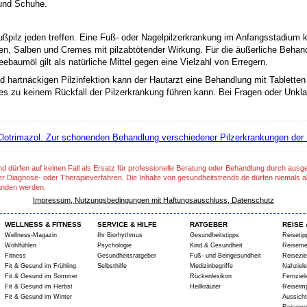
und Schuhe.
ilz jeden treffen. Eine Fuß- oder Nagelpilzerkrankung im Anfangsstadium k
uren, Salben und Cremes mit pilzabtötender Wirkung. Für die äußerliche Beha
ebaumöl gilt als natürliche Mittel gegen eine Vielzahl von Erregern.
nd hartnäckigen Pilzinfektion kann der Hautarzt eine Behandlung mit Tablette
 zu keinem Rückfall der Pilzerkrankung führen kann. Bei Fragen oder Unklar
lotrimazol. Zur schonenden Behandlung verschiedener Pilzerkrankungen der H
nd dürfen auf keinen Fall als Ersatz für professionelle Beratung oder Behandlung durch aus
er Diagnose- oder Therapieverfahren. Die Inhalte von gesundheitstrends.de dürfen niemals a
anden werden.
Impressum, Nutzungsbedingungen mit Haftungsauschluss, Datenschutz
WELLNESS & FITNESS
SERVICE & HILFE
RATGEBER
REISE 
Wellness-Magazin
Ihr Biorhythmus
Gesundheitstipps
Reisetip
Wohlfühlen
Psychologie
Kind & Gesundheit
Reiseme
Fitness
Gesundheitsratgeber
Fuß- und Beingesundheit
Reisezie
Fit & Gesund im Frühling
Selbsthilfe
Medizinbegriffe
Nahziele
Fit & Gesund im Sommer
Rückenlexikon
Fernziel
Fit & Gesund im Herbst
Heilkräuter
Reiseim
Fit & Gesund im Winter
Aussich