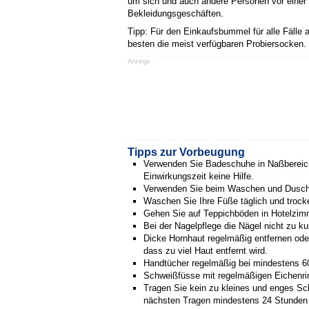
um sich und auch andere Personen vor einer 
Bekleidungsgeschäften.
Tipp: Für den Einkaufsbummel für alle Fäll
besten die meist verfügbaren Probiersocken.
Anzeige
Tipps zur Vorbeugung
Verwenden Sie Badeschuhe in Naßbereic
Einwirkungszeit keine Hilfe.
Verwenden Sie beim Waschen und Duschen
Waschen Sie Ihre Füße täglich und trock
Gehen Sie auf Teppichböden in Hotelzimm
Bei der Nagelpflege die Nägel nicht zu k
Dicke Hornhaut regelmäßig entfernen ode
dass zu viel Haut entfernt wird.
Handtücher regelmäßig bei mindestens 6
Schweißfüsse mit regelmäßigen Eichenri
Tragen Sie kein zu kleines und enges S
nächsten Tragen mindestens 24 Stunden 