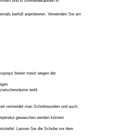
immern und in Umkleidekabinen in
iemals barfuß anprobieren. Verwenden Sie am
sprays bieten meist wegen der
igen.
enzwischenräume wohl.
aspel vermeidet man Schnittwunden und auch,
emperatur gewaschen werden können
istiefel. Lassen Sie die Schuhe vor dem