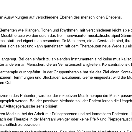
 den Auswirkungen auf verschiedene Ebenen des menschlichen Erlebens.
 Elementen wie Klängen, Tönen und Rhythmen, mit verschiedenen leicht spiel
en Musiktherapie werden durch das frei improvisierte, musikalische Spiel St
erbal statt und eignet sich besonders für Menschen, die außerstande sind, ih
as über sich selbst und kann gemeinsam mit dem Therapeuten neue Wege zu ei
 angeregt. Bei den einfach zu spielenden Instrumenten sind keine musikalis
 unter anderem an Menschen, die an Verhaltensauffälligkeiten, Konzentrations-
pentherapie durchgeführt. In der Gruppentherapie hat sie das Ziel einen Kont
izieren Hemmungen und Blockaden abzubauen. Gerne eingesetzt wird die Mu
rn-Out.
zieren des Patienten, wird bei der rezeptiven Musiktherapie die Musik pas
bgespielt werden. Bei der passiven Methode soll der Patient lernen die Umg
f Alltagsgeräusche sensibilisiert.
en Medizin, bei der Arbeit mit Frühgeborenen und bei komatösen Patienten. I
e nach der Therapie in der Mehrzahl weniger oder keine Pfeif- und Piepsgerä
schaftlich zu beweisen.