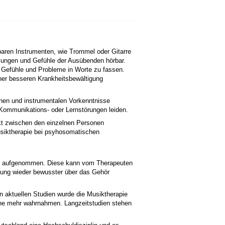
baren Instrumenten, wie Trommel oder Gitarre
immungen und Gefühle der Ausübenden hörbar.
re Gefühle und Probleme in Worte zu fassen.
ner besseren Krankheitsbewältigung
chen und instrumentalen Vorkenntnisse
, Kommunikations- oder Lernstörungen leiden.
akt zwischen den einzelnen Personen
siktherapie bei psyhosomatischen
siv aufgenommen. Diese kann vom Therapeuten
ebung wieder bewusster über das Gehör
n aktuellen Studien wurde die Musiktherapie
usche mehr wahrnahmen. Langzeitstudien stehen