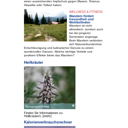
einen ausreichenden Impfschutz gegen Masern, Tetanus,
Hepatitis oder Tollwut haben.
WELLNESS & FITNESS
Wandern fördert
Gesundheit und
Wohlbefinden
Wandern ist nicht
altmodisch, sondern auch
bei der jüngeren
Generation angesagt.
Beim Wandern verbinden
sich Naturverbundenheit,
Entschleunigung und kulinarischer Genuss zu einem
wundervollen Ganzen. Welche wichtige Vorteile und
positiven Effekte bietet das Wandern?
Heilkräuter
Herzgespannkraut
Finden Sie Informationen zu
Heilkräutern.
[mehr]
Kalorienverbrauchsrechner