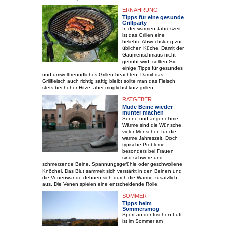
ERNÄHRUNG
Tipps für eine gesunde
Grillparty
In der warmen Jahreszeit
ist das Grillen eine
beliebte Abwechslung zur
üblichen Küche. Damit der
Gaumenschmaus nicht
getrübt wird, sollten Sie
einige Tipps für gesundes
und umweltfreundliches Grillen beachten. Damit das
Grillfleisch auch richtig saftig bleibt sollte man das Fleisch
stets bei hoher Hitze, aber möglichst kurz grillen.
RATGEBER
Müde Beine wieder
munter machen
Sonne und angenehme
Wärme sind die Wünsche
vieler Menschen für die
warme Jahreszeit. Doch
typische Probleme
besonders bei Frauen
sind schwere und
schmerzende Beine, Spannungsgefühle oder geschwollene
Knöchel. Das Blut sammelt sich verstärkt in den Beinen und
die Venenwände dehnen sich durch die Wärme zusätzlich
aus. Die Venen spielen eine entscheidende Rolle.
SOMMER
Tipps beim
Sommersmog
Sport an der frischen Luft
ist im Sommer am