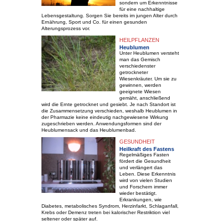
sondern um Erkenntnisse
für eine nachhaltige
Lebensgestaltung. Sorgen Sie bereits im jungen Alter durch
Ernährung, Sport und Co. für einen gesunden
Alterungsprozess vor.
HEILPFLANZEN
Heublumen
Unter Heublumen versteht
man das Gemisch
verschiedenster
getrockneter
Wiesenkräuter. Um sie zu
gewinnen, werden
geeignete Wiesen
gemäht, anschließend
wird die Ernte getrocknet und gesiebt. Je nach Standort ist
die Zusammensetzung verschieden, weshalb Heublumen in
der Pharmazie keine eindeutig nachgewiesene Wirkung
zugeschrieben werden. Anwendungsformen sind der
Heublumensack und das Heublumenbad.
GESUNDHEIT
Heilkraft des Fastens
Regelmäßiges Fasten
fördert die Gesundheit
und verlängert das
Leben. Diese Erkenntnis
wird von vielen Studien
und Forschern immer
wieder bestätigt.
Erkrankungen, wie
Diabetes, metabolisches Syndrom, Herzinfarkt, Schlaganfall,
Krebs oder Demenz treten bei kalorischer Restriktion viel
seltener oder später auf.