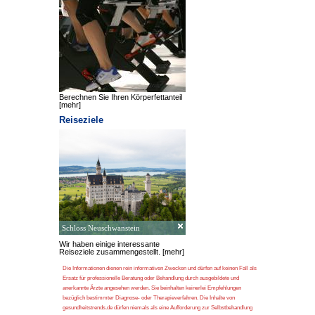
Berechnen Sie Ihren Körperfettanteil
[mehr]
Reiseziele
Schloss Neuschwanstein
Wir haben einige interessante
Reiseziele zusammengestellt.
[mehr]
Die Informationen dienen rein informativen Zwecken und dürfen auf keinen Fall als
Ersatz für professionelle Beratung oder Behandlung durch ausgebildete und
anerkannte Ärzte angesehen werden. Sie beinhalten keinerlei Empfehlungen
bezüglich bestimmter Diagnose- oder Therapieverfahren. Die Inhalte von
gesundheitstrends.de dürfen niemals als eine Aufforderung zur Selbstbehandlung