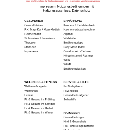
oder als Grundlage für Selbstdiagnosen und -medikation verstanden werden.
Impressum, Nutzungsbedingungen mit
Haftungsauschluss, Datenschutz
GESUNDHEIT
ERNÄHRUNG
Gesund bleiben
Kalorien- & Fettdatenbank
F.X. Mayr-Kur / Mayr-Medizin
Kalorienverbrauchsrechner
Heilmethoden
Arganöl
Sichtweisen & Interviews
Vitalstoffe
Therapien
Ernährungstipps
Startseite
Body-Mass-Index
Impressum
Grundumsatz-Rechner
Körperfettanteil-Rechner
WHR
WHtR
Ernährungslexikon
WELLNESS & FITNESS
SERVICE & HILFE
Wellness-Magazin
Ihr Biorhythmus
Wohlfühlen
Psychologie
Fitness
Gesundheitsratgeber
Fit & Gesund im Frühling
Selbsthilfe
Fit & Gesund im Sommer
Fit & Gesund im Herbst
Fit & Gesund im Winter
RATGEBER
Gesundheitstipps
Kind & Gesundheit
Fuß- und Beingesundheit