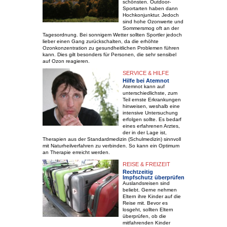
schönsten. Outdoor-
Sportarten haben dann
Hochkonjunktur. Jedoch
sind hohe Ozonwerte und
Sommersmog oft an der
Tagesordnung. Bei sonnigem Wetter sollten Sportler jedoch
lieber einen Gang zurückschalten, da die erhöhte
Ozonkonzentration zu gesundheitlichen Problemen führen
kann. Dies gilt besonders für Personen, die sehr sensibel
auf Ozon reagieren.
SERVICE & HILFE
Hilfe bei Atemnot
Atemnot kann auf
unterschiedlichste, zum
Teil ernste Erkrankungen
hinweisen, weshalb eine
intensive Untersuchung
erfolgen sollte. Es bedarf
eines erfahrenen Arztes,
der in der Lage ist,
Therapien aus der Standardmedizin (Schulmedizin) sinnvoll
mit Naturheilverfahren zu verbinden. So kann ein Optimum
an Therapie erreicht werden.
REISE & FREIZEIT
Rechtzeitig
Impfschutz überprüfen
Auslandsreisen sind
beliebt. Gerne nehmen
Eltern ihre Kinder auf die
Reise mit. Bevor es
losgeht, sollten Eltern
überprüfen, ob die
mitfahrenden Kinder