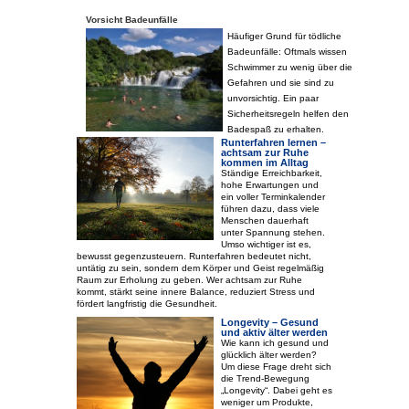
Vorsicht Badeunfälle
Häufiger Grund für tödliche
Badeunfälle: Oftmals wissen
Schwimmer zu wenig über die
Gefahren und sie sind zu
unvorsichtig. Ein paar
Sicherheitsregeln helfen den
Badespaß zu erhalten.
Runterfahren lernen –
achtsam zur Ruhe
kommen im Alltag
Ständige Erreichbarkeit,
hohe Erwartungen und
ein voller Terminkalender
führen dazu, dass viele
Menschen dauerhaft
unter Spannung stehen.
Umso wichtiger ist es,
bewusst gegenzusteuern. Runterfahren bedeutet nicht,
untätig zu sein, sondern dem Körper und Geist regelmäßig
Raum zur Erholung zu geben. Wer achtsam zur Ruhe
kommt, stärkt seine innere Balance, reduziert Stress und
fördert langfristig die Gesundheit.
Longevity – Gesund
und aktiv älter werden
Wie kann ich gesund und
glücklich älter werden?
Um diese Frage dreht sich
die Trend-Bewegung
„Longevity“. Dabei geht es
weniger um Produkte,