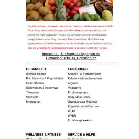
Die Informationen dienen rein informativen Zwecken und dürfen auf keinen Fall als
Ersatz für professionelle Beratung oder Behandlung durch ausgebildete und
anerkannte Ärzte angesehen werden. Sie beinhalten keinerlei Empfehlungen
bezüglich bestimmter Diagnose- oder Therapieverfahren. Die Inhalte von
gesundheitstrends.de dürfen niemals als eine Aufforderung zur Selbstbehandlung
oder als Grundlage für Selbstdiagnosen und -medikation verstanden werden.
Impressum, Nutzungsbedingungen mit
Haftungsauschluss, Datenschutz
GESUNDHEIT
ERNÄHRUNG
Gesund bleiben
Kalorien- & Fettdatenbank
F.X. Mayr-Kur / Mayr-Medizin
Kalorienverbrauchsrechner
Heilmethoden
Arganöl
Sichtweisen & Interviews
Vitalstoffe
Therapien
Ernährungstipps
Startseite
Body-Mass-Index
Impressum
Grundumsatz-Rechner
Körperfettanteil-Rechner
WHR
WHtR
Ernährungslexikon
WELLNESS & FITNESS
SERVICE & HILFE