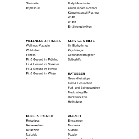
Startseite
Body-Mass-Index
Impressum
Grundumsatz-Rechner
Körperfettanteil-Rechner
WHR
WHtR
Ernährungslexikon
WELLNESS & FITNESS
SERVICE & HILFE
Wellness-Magazin
Ihr Biorhythmus
Wohlfühlen
Psychologie
Fitness
Gesundheitsratgeber
Fit & Gesund im Frühling
Selbsthilfe
Fit & Gesund im Sommer
Fit & Gesund im Herbst
Fit & Gesund im Winter
RATGEBER
Gesundheitstipps
Kind & Gesundheit
Fuß- und Beingesundheit
Medizinbegriffe
Rückenlexikon
Heilkräuter
REISE & FREIZEIT
AUSZEIT
Reisetipps
Entspannen
Reisemedizin
Momente
Reiseziele
Sudoku
Nahziele
Puzzle