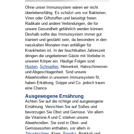
Ohne unser Immunsystem wären wir nicht
überlebensfähig. Es schützt uns vor Bakterien,
Viren oder Giftstoffen und beseitigt freien
Radikale und andere Verbindungen, die für
unsere Gesundheit gefährlich werden können.
Deshalb sollte das Immunsystem immer gut
trainiert und gestärkt sein, da besonders in den
nasskalten Monaten man anfälliger für
Krankheiten ist. In der feuchtkalten Jahreszeit
dringen die ungebetenen Gäste mit Vorliebe in
unseren Körper ein. Häufige Folgen sind
Husten
,
Schnupfen
, Heiserkeit, Halsschmerzen
und Abgeschlagenheit. Sind unsere
Abwehrzellen in unserem Immunsystem fit,
haben Erkältung, Grippe und Co. jedoch kaum
eine Chance.
Ausgewogene Ernährung
Achten Sie auf die richtige und ausgewogene
Ernährung. Verzichten Sie auf Süßes und
bevorzugen Sie Obst und Gemüse. Vor allem
die Vitamine A und C stärken unsere
Abwehrzellen. Sie sind in Obst- und
Gemüsesorten enthalten, vor allem in
Zitrusfrüchten
, Kiwis,
Paprika
, Brokkoli und