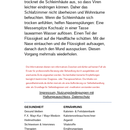
trocknet die Schleimhäute aus, so dass Viren
leichter eindringen können. Daher das
Schlafzimmer nicht überheizen und Wohnräume
befeuchten. Wenn die Schleimhäute sich
trocken anfühlen, helfen Nasenspülungen: Eine
Messerspitze Kochsalz in einer Tasse
lauwarmen Wasser auflösen. Einen Teil der
Flüssigkeit auf die Handfläche schütten. Mit der
Nase eintauchen und die Flüssigkeit aufsaugen,
danach durch den Mund ausspucken. Diesen
Vorgang mehrmals wiederholen.
Die Informationen dienen rein informativen Zwecken und dürfen auf keinen Fall als
Ersatz für professionelle Beratung oder Behandlung durch ausgebildete und
anerkannte Ärzte angesehen werden. Sie beinhalten keinerlei Empfehlungen
bezüglich bestimmter Diagnose- oder Therapieverfahren. Die Inhalte von
gesundheitstrends.de dürfen niemals als eine Aufforderung zur Selbstbehandlung
oder als Grundlage für Selbstdiagnosen und -medikation verstanden werden.
Impressum, Nutzungsbedingungen mit
Haftungsauschluss, Datenschutz
GESUNDHEIT
ERNÄHRUNG
Gesund bleiben
Kalorien- & Fettdatenbank
F.X. Mayr-Kur / Mayr-Medizin
Kalorienverbrauchsrechner
Heilmethoden
Arganöl
Sichtweisen & Interviews
Vitalstoffe
Therapien
Ernährungstipps