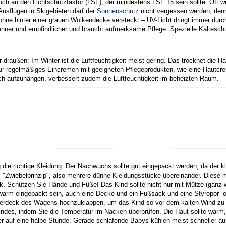
h an den Lichtschutzfaktor (LSF), der mindestens LSF 15 sein sollte. Oft wir
Ausflügen in Skigebieten darf der
Sonnenschutz
nicht vergessen werden, denn 
Sonne hinter einer grauen Wolkendecke versteckt – UV-Licht dringt immer du
t dünner und empfindlicher und braucht aufmerksame Pflege. Spezielle Kältes
 draußen: Im Winter ist die Luftfeuchtigkeit meist gering. Das trocknet die
nur regelmäßiges Eincremen mit geeigneten Pflegeprodukten, wie eine Hautcrem
uch aufzuhängen, verbessert zudem die Luftfeuchtigkeit im beheizten Raum.
 die richtige Kleidung. Der Nachwuchs sollte gut eingepackt werden, da der kl
Zwiebelprinzip", also mehrere dünne Kleidungsstücke übereinander. Diese me
ück. Schützen Sie Hände und Füße! Das Kind sollte nicht nur mit Mütze (ganz
 warm eingepackt sein, auch eine Decke und ein Fußsack und eine Styropor- 
Verdeck des Wagens hochzuklappen, um das Kind so vor dem kalten Wind zu s
Kindes, indem Sie die Temperatur im Nacken überprüfen. Die Haut sollte warm,
r auf eine halbe Stunde. Gerade schlafende Babys kühlen meist schneller a