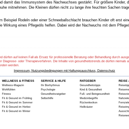
 und damit das Immunsystem des Nachwuchses gestärkt. Für größere Kinder, d
uhe mitnehmen. Die Kleinen dürfen nicht zu lange ihre feuchten Sachen trag
um Beispiel Rodeln oder einer Schneeballschlacht brauchen Kinder oft erst e
de Wirkung eines Pflegeöls helfen. Dabei wird der Nachwuchs mit dem Pflege
nd dürfen auf keinen Fall als Ersatz für professionelle Beratung oder Behandlung durch aus
er Diagnose- oder Therapieverfahren. Die Inhalte von gesundheitstrends.de dürfen niemals a
anden werden.
Impressum, Nutzungsbedingungen mit Haftungsauschluss, Datenschutz
WELLNESS & FITNESS
SERVICE & HILFE
RATGEBER
REISE 
Wellness-Magazin
Ihr Biorhythmus
Gesundheitstipps
Reisetip
Wohlfühlen
Psychologie
Kind & Gesundheit
Reiseme
Fitness
Gesundheitsratgeber
Fuß- und Beingesundheit
Reisezie
Fit & Gesund im Frühling
Selbsthilfe
Medizinbegriffe
Nahziele
Fit & Gesund im Sommer
Rückenlexikon
Fernziel
Fit & Gesund im Herbst
Heilkräuter
Reiseim
Fit & Gesund im Winter
Aussich
Reisewe