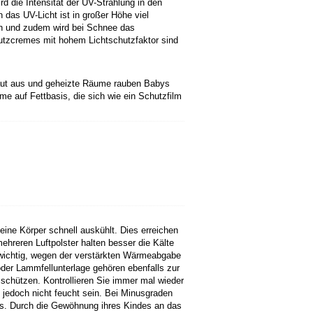
d die Intensität der UV-Strahlung in den
das UV-Licht ist in großer Höhe viel
rch und zudem wird bei Schnee das
chutzcremes mit hohem Lichtschutzfaktor sind
 Haut aus und geheizte Räume rauben Babys
e auf Fettbasis, die sich wie ein Schutzfilm
eine Körper schnell auskühlt. Dies erreichen
hreren Luftpolster halten besser die Kälte
 wichtig, wegen der verstärkten Wärmeabgabe
oder Lammfellunterlage gehören ebenfalls zur
chützen. Kontrollieren Sie immer mal wieder
 jedoch nicht feucht sein. Bei Minusgraden
us. Durch die Gewöhnung ihres Kindes an das