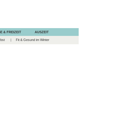
E & FREIZEIT
AUSZEIT
rbst
Fit & Gesund im Winter