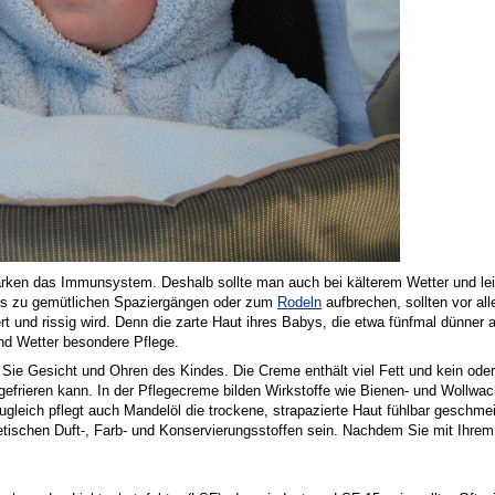
tärken das Immunsystem. Deshalb sollte man auch bei kälterem Wetter und le
hs zu gemütlichen Spaziergängen oder zum
Rodeln
aufbrechen, sollten vor a
ert und rissig wird. Denn die zarte Haut ihres Babys, die etwa fünfmal dünner 
nd Wetter besondere Pflege.
n Sie Gesicht und Ohren des Kindes. Die Creme enthält viel Fett und kein od
efrieren kann. In der Pflegecreme bilden Wirkstoffe wie Bienen- und Wollwach
leich pflegt auch Mandelöl die trockene, strapazierte Haut fühlbar geschmeidi
tischen Duft-, Farb- und Konservierungsstoffen sein. Nachdem Sie mit Ihrem 