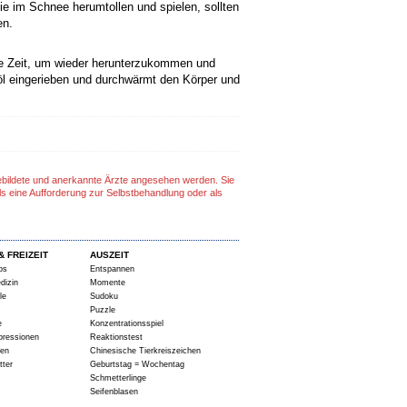
ie im Schnee herumtollen und spielen, sollten
en.
ine Zeit, um wieder herunterzukommen und
öl eingerieben und durchwärmt den Körper und
gebildete und anerkannte Ärzte angesehen werden. Sie
ls eine Aufforderung zur Selbstbehandlung oder als
& FREIZEIT
AUSZEIT
ps
Entspannen
dizin
Momente
le
Sudoku
Puzzle
e
Konzentrationsspiel
pressionen
Reaktionstest
ten
Chinesische Tierkreiszeichen
tter
Geburtstag = Wochentag
Schmetterlinge
Seifenblasen