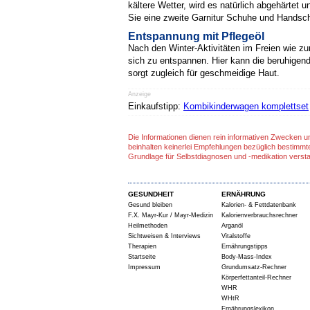
kältere Wetter, wird es natürlich abgehärtet
Sie eine zweite Garnitur Schuhe und Handsch
Entspannung mit Pflegeöl
Nach den Winter-Aktivitäten im Freien wie z
sich zu entspannen. Hier kann die beruhigen
sorgt zugleich für geschmeidige Haut.
Anzeige
Einkaufstipp:
Kombikinderwagen komplettset
Die Informationen dienen rein informativen Zwecken u
beinhalten keinerlei Empfehlungen bezüglich bestimmt
Grundlage für Selbstdiagnosen und -medikation verst
GESUNDHEIT
ERNÄHRUNG
Gesund bleiben
Kalorien- & Fettdatenbank
F.X. Mayr-Kur / Mayr-Medizin
Kalorienverbrauchsrechner
Heilmethoden
Arganöl
Sichtweisen & Interviews
Vitalstoffe
Therapien
Ernährungstipps
Startseite
Body-Mass-Index
Impressum
Grundumsatz-Rechner
Körperfettanteil-Rechner
WHR
WHtR
Ernährungslexikon