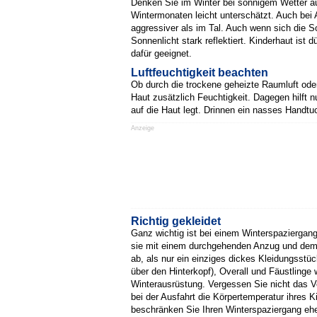
Denken Sie im Winter bei sonnigem Wetter auc
Wintermonaten leicht unterschätzt. Auch bei 
aggressiver als im Tal. Auch wenn sich die 
Sonnenlicht stark reflektiert. Kinderhaut is
dafür geeignet.
Luftfeuchtigkeit beachten
Ob durch die trockene geheizte Raumluft oder
Haut zusätzlich Feuchtigkeit. Dagegen hilft 
auf die Haut legt. Drinnen ein nasses Handt
Anzeige
Richtig gekleidet
Ganz wichtig ist bei einem Winterspaziergang
sie mit einem durchgehenden Anzug und dem "
ab, als nur ein einziges dickes Kleidungsst
über den Hinterkopf), Overall und Fäustlinge
Winterausrüstung. Vergessen Sie nicht das 
bei der Ausfahrt die Körpertemperatur ihres 
beschränken Sie Ihren Winterspaziergang ehe