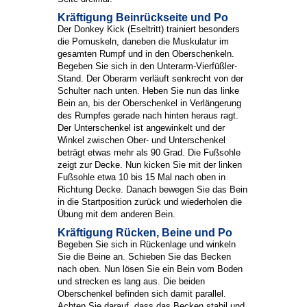
Kräftigung Beinrückseite und Po
Der Donkey Kick (Eseltritt) trainiert besonders
die Pomuskeln, daneben die Muskulatur im
gesamten Rumpf und in den Oberschenkeln.
Begeben Sie sich in den Unterarm-Vierfüßler-
Stand. Der Oberarm verläuft senkrecht von der
Schulter nach unten. Heben Sie nun das linke
Bein an, bis der Oberschenkel in Verlängerung
des Rumpfes gerade nach hinten heraus ragt.
Der Unterschenkel ist angewinkelt und der
Winkel zwischen Ober- und Unterschenkel
beträgt etwas mehr als 90 Grad. Die Fußsohle
zeigt zur Decke. Nun kicken Sie mit der linken
Fußsohle etwa 10 bis 15 Mal nach oben in
Richtung Decke. Danach bewegen Sie das Bein
in die Startposition zurück und wiederholen die
Übung mit dem anderen Bein.
Kräftigung Rücken, Beine und Po
Begeben Sie sich in Rückenlage und winkeln
Sie die Beine an. Schieben Sie das Becken
nach oben. Nun lösen Sie ein Bein vom Boden
und strecken es lang aus. Die beiden
Oberschenkel befinden sich damit parallel.
Achten Sie darauf, dass das Becken stabil und