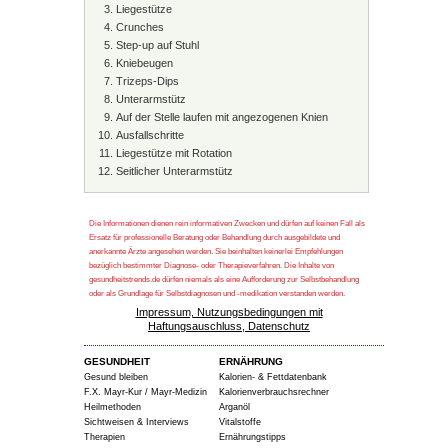
Liegestütze
Crunches
Step-up auf Stuhl
Kniebeugen
Trizeps-Dips
Unterarmstütz
Auf der Stelle laufen mit angezogenen Knien
Ausfallschritte
Liegestütze mit Rotation
Seitlicher Unterarmstütz
Die Informationen dienen rein informativen Zwecken und dürfen auf keinen Fall als
Ersatz für professionelle Beratung oder Behandlung durch ausgebildete und
anerkannte Ärzte angesehen werden. Sie beinhalten keinerlei Empfehlungen
bezüglich bestimmter Diagnose- oder Therapieverfahren. Die Inhalte von
gesundheitstrends.de dürfen niemals als eine Aufforderung zur Selbstbehandlung
oder als Grundlage für Selbstdiagnosen und -medikation verstanden werden.
Impressum, Nutzungsbedingungen mit
Haftungsauschluss, Datenschutz
GESUNDHEIT
ERNÄHRUNG
Gesund bleiben
Kalorien- & Fettdatenbank
F.X. Mayr-Kur / Mayr-Medizin
Kalorienverbrauchsrechner
Heilmethoden
Arganöl
Sichtweisen & Interviews
Vitalstoffe
Therapien
Ernährungstipps