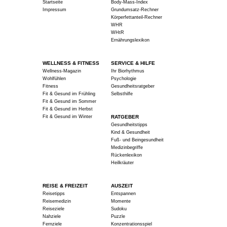
Startseite
Body-Mass-Index
Impressum
Grundumsatz-Rechner
Körperfettanteil-Rechner
WHR
WHtR
Ernährungslexikon
WELLNESS & FITNESS
SERVICE & HILFE
Wellness-Magazin
Ihr Biorhythmus
Wohlfühlen
Psychologie
Fitness
Gesundheitsratgeber
Fit & Gesund im Frühling
Selbsthilfe
Fit & Gesund im Sommer
Fit & Gesund im Herbst
Fit & Gesund im Winter
RATGEBER
Gesundheitstipps
Kind & Gesundheit
Fuß- und Beingesundheit
Medizinbegriffe
Rückenlexikon
Heilkräuter
REISE & FREIZEIT
AUSZEIT
Reisetipps
Entspannen
Reisemedizin
Momente
Reiseziele
Sudoku
Nahziele
Puzzle
Fernziele
Konzentrationsspiel