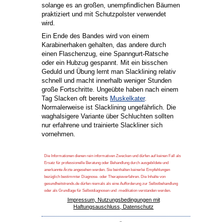
solange es an großen, unempfindlichen Bäumen
praktiziert und mit Schutzpolster verwendet
wird.
Ein Ende des Bandes wird von einem
Karabinerhaken gehalten, das andere durch
einen Flaschenzug, eine Spanngurt-Ratsche
oder ein Hubzug gespannt. Mit ein bisschen
Geduld und Übung lernt man Slacklining relativ
schnell und macht innerhalb weniger Stunden
große Fortschritte. Ungeübte haben nach einem
Tag Slacken oft bereits
Muskelkater
.
Normalerweise ist Slacklining ungefährlich. Die
waghalsigere Variante über Schluchten sollten
nur erfahrene und trainierte Slackliner sich
vornehmen.
Die Informationen dienen rein informativen Zwecken und dürfen auf keinen Fall als
Ersatz für professionelle Beratung oder Behandlung durch ausgebildete und
anerkannte Ärzte angesehen werden. Sie beinhalten keinerlei Empfehlungen
bezüglich bestimmter Diagnose- oder Therapieverfahren. Die Inhalte von
gesundheitstrends.de dürfen niemals als eine Aufforderung zur Selbstbehandlung
oder als Grundlage für Selbstdiagnosen und -medikation verstanden werden.
Impressum, Nutzungsbedingungen mit
Haftungsauschluss, Datenschutz