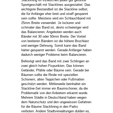
Slacklining ist inzwischen jedes gut geführte
Sportgeschäft mit Slacklines ausgestattet. Das
wichtigste Bestandteil ist die Slackline selbst,
die für Anfänger eher breit und straff gespannt
sein sollte. Meistens wird ein Schlauchband mit
25mm Breite verwendet. Je lockerer und
schmaler das Band ist, desto schwieriger wird
das Balancieren. Angeboten werden auch
Bänder mit 30 oder 50mm Breite. Der Vorteil
von breiteren Bändern ist die höhere Bruchlast
und weniger Dehnung. Somit kann das Band
härter gespannt werden. Gerade Anfänger haben
dadurch weniger Probleme beim Balancieren.
Befestigt wird das Band mit zwei Schlingen an
zwei gleich hohen Fixpunkten. Das können
Geländer, Pfähle oder Bäume sein. Gerade bei
Bäumen sollte die Rinde mit speziellen
Schonern, alten Teppichen oder Fußmatten
geschützt werden. Mittlerweile beinhaltet ein
Slackline-Set immer ein Baumschoner, da die
Problematik von den Anbietern erkannt wurde.
Mehrere Städte in Deutschland haben wegen
dem Naturschutz und den ungewissen Gefahren
für die Bäume Slacklining in den Parks
verboten. Andere Stadtverwaltungen dulden es,