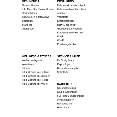
GESUNDHEIT
ERNÄHRUNG
Gesund bleiben
Kalorien- & Fettdatenbank
F.X. Mayr-Kur / Mayr-Medizin
Kalorienverbrauchsrechner
Heilmethoden
Arganöl
Sichtweisen & Interviews
Vitalstoffe
Therapien
Ernährungstipps
Startseite
Body-Mass-Index
Impressum
Grundumsatz-Rechner
Körperfettanteil-Rechner
WHR
WHtR
Ernährungslexikon
WELLNESS & FITNESS
SERVICE & HILFE
Wellness-Magazin
Ihr Biorhythmus
Wohlfühlen
Psychologie
Fitness
Gesundheitsratgeber
Fit & Gesund im Frühling
Selbsthilfe
Fit & Gesund im Sommer
Fit & Gesund im Herbst
Fit & Gesund im Winter
RATGEBER
Gesundheitstipps
Kind & Gesundheit
Fuß- und Beingesundheit
Medizinbegriffe
Rückenlexikon
Heilkräuter