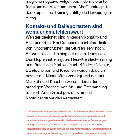
mögliche negative Folgen vor, indem sie unter
fachkundiger Anleitung üben. Als Grundregel für
das körperliche Training zählt jede Bewegung im
Alltag.
Kontakt- und Ballsportarten sind
weniger empfehlenswert
Weniger geeignet sind hingegen Kontakt- und
Ballsportarten. Bei Osteoporose ist das Risiko
von Knochenbrüchen bei Stürzen sehr hoch.
Besser ist das Training auf einem Trampolin.
Das Hüpfen ist ein gutes Herz-Kreislauf-Training
und fördert den Stoffwechsel. Bänder, Gelenke,
Bandscheiben und Knochen werden dadurch
besser mit Nährstoffen versorgt und gestärkt.
Muskeln und Knochen werden durch den
ständigen Wechsel von An- und Entspannung
trainiert. Auch Gleichgewichtsinn und
Koordination werden verbessert.
Die Informationen dienen rein informativen Zwecken und dürfen auf keinen Fall als
Ersatz für professionelle Beratung oder Behandlung durch ausgebildete und
anerkannte Ärzte angesehen werden. Sie beinhalten keinerlei Empfehlungen
bezüglich bestimmter Diagnose- oder Therapieverfahren. Die Inhalte von
gesundheitstrends.de dürfen niemals als eine Aufforderung zur Selbstbehandlung
oder als Grundlage für Selbstdiagnosen und -medikation verstanden werden.