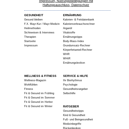
Impressum, Nutzungsbedingungen mit
Haftungsauschluss, Datenschutz
GESUNDHEIT
ERNÄHRUNG
Gesund bleiben
Kalorien- & Fettdatenbank
F.X. Mayr-Kur / Mayr-Medizin
Kalorienverbrauchsrechner
Heilmethoden
Arganöl
Sichtweisen & Interviews
Vitalstoffe
Therapien
Ernährungstipps
Startseite
Body-Mass-Index
Impressum
Grundumsatz-Rechner
Körperfettanteil-Rechner
WHR
WHtR
Ernährungslexikon
WELLNESS & FITNESS
SERVICE & HILFE
Wellness-Magazin
Ihr Biorhythmus
Wohlfühlen
Psychologie
Fitness
Gesundheitsratgeber
Fit & Gesund im Frühling
Selbsthilfe
Fit & Gesund im Sommer
Fit & Gesund im Herbst
Fit & Gesund im Winter
RATGEBER
Gesundheitstipps
Kind & Gesundheit
Fuß- und Beingesundheit
Medizinbegriffe
Rückenlexikon