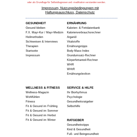
oder als Grundlage für Selbstdiagnosen und -medikation verstanden werden.
Impressum, Nutzungsbedingungen mit
Haftungsauschluss, Datenschutz
GESUNDHEIT
ERNÄHRUNG
Gesund bleiben
Kalorien- & Fettdatenbank
F.X. Mayr-Kur / Mayr-Medizin
Kalorienverbrauchsrechner
Heilmethoden
Arganöl
Sichtweisen & Interviews
Vitalstoffe
Therapien
Ernährungstipps
Startseite
Body-Mass-Index
Impressum
Grundumsatz-Rechner
Körperfettanteil-Rechner
WHR
WHtR
Ernährungslexikon
WELLNESS & FITNESS
SERVICE & HILFE
Wellness-Magazin
Ihr Biorhythmus
Wohlfühlen
Psychologie
Fitness
Gesundheitsratgeber
Fit & Gesund im Frühling
Selbsthilfe
Fit & Gesund im Sommer
Fit & Gesund im Herbst
Fit & Gesund im Winter
RATGEBER
Gesundheitstipps
Kind & Gesundheit
Fuß- und Beingesundheit