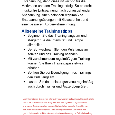
Entspannung, denn diese ist wichtig für die
Motivation und den Trainingserfolg. So entsteht
muskuläre Entspannung nach vorausgehender
Anspannung. Auch belohnen regelmäßige
Entspannungsübungen mit Gelassenheit und
einer besseren Körperwahrnehmung.
Allgemeine Trainingstipps
Beginnen Sie das Training langsam und
steigern Sie die Intensität und Tempo
allmählich.
Bei Schwächeanfällen den Puls langsam
senken und das Training beenden.
Mit zunehmendem regelmäßigem Training
können Sie Ihren Trainingspuls etwas
erhöhen.
Senken Sie bei Beendigung Ihres Trainings
den Puls langsam.
Lassen Sie das Leistungsniveau regelmäßig
auch durch Trainer und Ärzte überprüfen.
Die Informationen dienen rein informativen Zwecken und dürfen auf keinen Fall als
Ersatz für professionelle Beratung oder Behandlung durch ausgebildete und
anerkannte Ärzte angesehen werden. Sie beinhalten keinerlei Empfehlungen
bezüglich bestimmter Diagnose- oder Therapieverfahren. Die Inhalte von
gesundheitstrends.de dürfen niemals als eine Aufforderung zur Selbstbehandlung