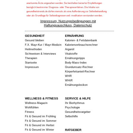
anerkannte Ärzte angesehen werden. Sie beinhalten keinerlei Empfehlungen
bezüglich bestimmter Diagnose- oder Therapieverfahren. Die Inhalte von
gesundheitstrends.de dürfen niemals als eine Aufforderung zur Selbstbehandlung
oder als Grundlage für Selbstdiagnosen und -medikation verstanden werden.
Impressum, Nutzungsbedingungen mit
Haftungsauschluss, Datenschutz
GESUNDHEIT
ERNÄHRUNG
Gesund bleiben
Kalorien- & Fettdatenbank
F.X. Mayr-Kur / Mayr-Medizin
Kalorienverbrauchsrechner
Heilmethoden
Arganöl
Sichtweisen & Interviews
Vitalstoffe
Therapien
Ernährungstipps
Startseite
Body-Mass-Index
Impressum
Grundumsatz-Rechner
Körperfettanteil-Rechner
WHR
WHtR
Ernährungslexikon
WELLNESS & FITNESS
SERVICE & HILFE
Wellness-Magazin
Ihr Biorhythmus
Wohlfühlen
Psychologie
Fitness
Gesundheitsratgeber
Fit & Gesund im Frühling
Selbsthilfe
Fit & Gesund im Sommer
Fit & Gesund im Herbst
Fit & Gesund im Winter
RATGEBER