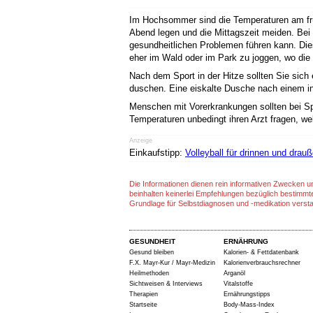
Im Hochsommer sind die Temperaturen am früh
Abend legen und die Mittagszeit meiden. Bei 
gesundheitlichen Problemen führen kann. Dies
eher im Wald oder im Park zu joggen, wo die
Nach dem Sport in der Hitze sollten Sie si
duschen. Eine eiskalte Dusche nach einem in
Menschen mit Vorerkrankungen sollten bei Sp
Temperaturen unbedingt ihren Arzt fragen, we
Anzeige
Einkaufstipp:
Volleyball für drinnen und drau
Die Informationen dienen rein informativen Zwecken u
beinhalten keinerlei Empfehlungen bezüglich bestimmt
Grundlage für Selbstdiagnosen und -medikation verst
GESUNDHEIT
ERNÄHRUNG
Gesund bleiben
Kalorien- & Fettdatenbank
F.X. Mayr-Kur / Mayr-Medizin
Kalorienverbrauchsrechner
Heilmethoden
Arganöl
Sichtweisen & Interviews
Vitalstoffe
Therapien
Ernährungstipps
Startseite
Body-Mass-Index