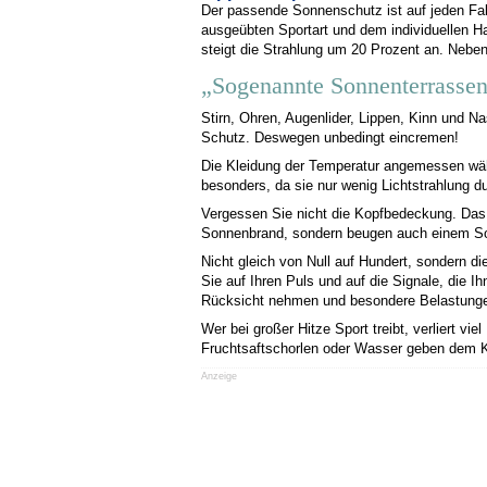
Der passende Sonnenschutz ist auf jeden Fal
ausgeübten Sportart und dem individuellen H
steigt die Strahlung um 20 Prozent an. Neb
„Sogenannte Sonnenterrassen
Stirn, Ohren, Augenlider, Lippen, Kinn und
Schutz. Deswegen unbedingt eincremen!
Die Kleidung der Temperatur angemessen wähle
besonders, da sie nur wenig Lichtstrahlung du
Vergessen Sie nicht die Kopfbedeckung. Das 
Sonnenbrand, sondern beugen auch einem Son
Nicht gleich von Null auf Hundert, sondern 
Sie auf Ihren Puls und auf die Signale, die I
Rücksicht nehmen und besondere Belastungen
Wer bei großer Hitze Sport treibt, verliert v
Fruchtsaftschorlen oder Wasser geben dem Kö
Anzeige