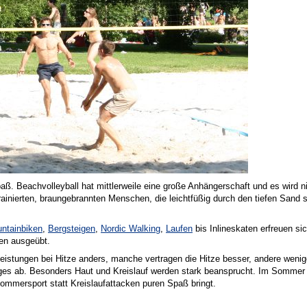
. Beachvolleyball hat mittlerweile eine große Anhängerschaft und es wird n
rainierten, braungebrannten Menschen, die leichtfüßig durch den tiefen Sand 
ntainbiken
,
Bergsteigen
,
Nordic Walking
,
Laufen
bis Inlineskaten erfreuen si
n ausgeübt.
e Leistungen bei Hitze anders, manche vertragen die Hitze besser, andere weni
iges ab. Besonders Haut und Kreislauf werden stark beansprucht. Im Sommer
ommersport statt Kreislaufattacken puren Spaß bringt.