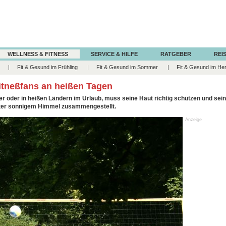
WELLNESS & FITNESS
SERVICE & HILFE
RATGEBER
REIS
Fit & Gesund im Frühling
Fit & Gesund im Sommer
Fit & Gesund im He
itneßfans an heißen Tagen
er oder in heißen Ländern im Urlaub, muss seine Haut richtig schützen und se
unter sonnigem Himmel zusammengestellt.
Anzeige