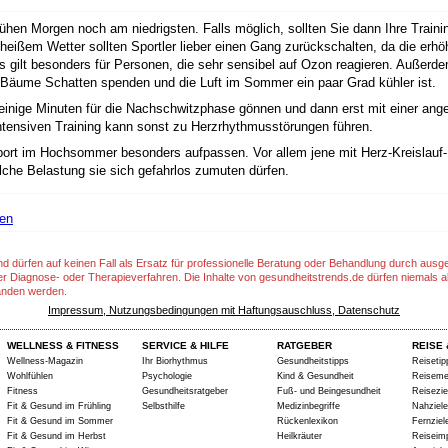
en Morgen noch am niedrigsten. Falls möglich, sollten Sie dann Ihre Traini
heißem Wetter sollten Sportler lieber einen Gang zurückschalten, da die erhö
 gilt besonders für Personen, die sehr sensibel auf Ozon reagieren. Außerdem 
 Bäume Schatten spenden und die Luft im Sommer ein paar Grad kühler ist.
ch einige Minuten für die Nachschwitzphase gönnen und dann erst mit einer 
tensiven Training kann sonst zu Herzrhythmusstörungen führen.
ort im Hochsommer besonders aufpassen. Vor allem jene mit Herz-Kreislauf-L
lche Belastung sie sich gefahrlos zumuten dürfen.
ßen
nd dürfen auf keinen Fall als Ersatz für professionelle Beratung oder Behandlung durch aus
er Diagnose- oder Therapieverfahren. Die Inhalte von gesundheitstrends.de dürfen niemals a
anden werden.
Impressum, Nutzungsbedingungen mit Haftungsauschluss, Datenschutz
WELLNESS & FITNESS
SERVICE & HILFE
RATGEBER
REISE 
Wellness-Magazin
Ihr Biorhythmus
Gesundheitstipps
Reisetip
Wohlfühlen
Psychologie
Kind & Gesundheit
Reiseme
Fitness
Gesundheitsratgeber
Fuß- und Beingesundheit
Reisezie
Fit & Gesund im Frühling
Selbsthilfe
Medizinbegriffe
Nahziele
Fit & Gesund im Sommer
Rückenlexikon
Fernziel
Fit & Gesund im Herbst
Heilkräuter
Reiseim