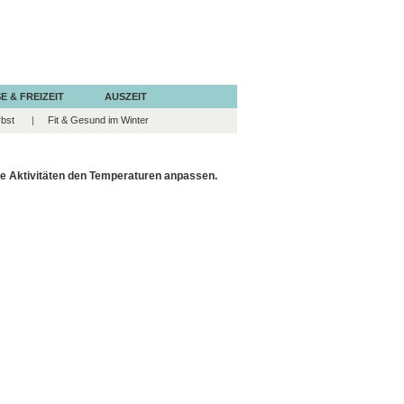
E & FREIZEIT
AUSZEIT
rbst
Fit & Gesund im Winter
ine Aktivitäten den Temperaturen anpassen.