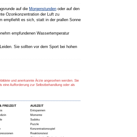
ngsrunde auf die
Morgenstunden
oder auf den
hte Ozonkonzentration der Luft zu
empfiehlt es sich, statt in der prallen Sonne
angenehm empfundenen Wassertemperatur
eiden. Sie sollten vor dem Sport bei hohen
gebildete und anerkannte Ärzte angesehen werden. Sie
ls eine Aufforderung zur Selbstbehandlung oder als
& FREIZEIT
AUSZEIT
ps
Entspannen
dizin
Momente
le
Sudoku
Puzzle
e
Konzentrationsspiel
pressionen
Reaktionstest