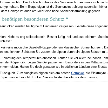
l immer wichtig. Der Lichtschutzfaktor des Sonnenschutzes muss sich nach d
auttyp richten. Beim Bergsteigen ist die Sonneneinstrahlung wesentlich höhe
en dem Gebirge ist auch am Meer eine hohe Sonneneinstrahlung gegeben.
 benötigen besonderen Schutz.“
 Nasenrücken werden häufig beim Eincremen vergessen. Gerade diese sogenan
n. Nicht zu eng sollte sie sein. Besser luftig, hell und aus leichtem Materi
rchlässt.
kein eine modische Baseball-Kappe oder ein klassischer Sonnenhut sein. Dam
nenstich vor. Schützen Sie zudem die Lippen durch ein Lippen-Balsam mit a
die Belastung den Temperaturen anpassen. Laufen Sie vor allem bei hohen T
hnen der Körper gibt. Legen Sie Gehpausen ein. Besonders in den Mittagsstunde
 vermeiden. Halten Sie doch genauso wie in südlichen Ländern eine Siesta.
iel Flüssigkeit. Zum Ausgleich eignen sich am besten
Getränke
, die Elektrolyte
rper, was er braucht. Trinken Sie am besten bereits vor dem Training.