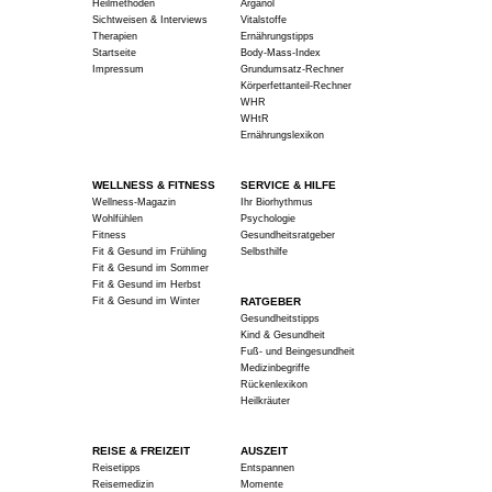
Heilmethoden
Arganöl
Sichtweisen & Interviews
Vitalstoffe
Therapien
Ernährungstipps
Startseite
Body-Mass-Index
Impressum
Grundumsatz-Rechner
Körperfettanteil-Rechner
WHR
WHtR
Ernährungslexikon
WELLNESS & FITNESS
SERVICE & HILFE
Wellness-Magazin
Ihr Biorhythmus
Wohlfühlen
Psychologie
Fitness
Gesundheitsratgeber
Fit & Gesund im Frühling
Selbsthilfe
Fit & Gesund im Sommer
Fit & Gesund im Herbst
Fit & Gesund im Winter
RATGEBER
Gesundheitstipps
Kind & Gesundheit
Fuß- und Beingesundheit
Medizinbegriffe
Rückenlexikon
Heilkräuter
REISE & FREIZEIT
AUSZEIT
Reisetipps
Entspannen
Reisemedizin
Momente