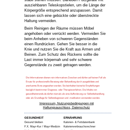
ausziehbaren Teleskopstielen, um die Länge der
Körpergröße entsprechend anzupassen. Damit
lassen sich eine gebückte oder überstreckte
Haltung vermeiden.
Beim Reinigen der Räume müssen Möbel
angehoben oder verrückt werden. Vermeiden Sie
beim Anheben von schweren Gegenständen
einen Rundrücken. Gehen Sie besser in die
Knie und nutzen Sie die Kraft aus Armen und
Beinen. Zum Schutz des Rückens sollte die
Last immer körpernah und sehr schwere
Gegenstände zu zweit getragen werden.
Die Informationen dienen rein informativen Zwecken und dürfen auf keinen Fall als
Ersatz für professionelle Beratung oder Behandlung durch ausgebildete und
anerkannte Ärzte angesehen werden. Sie beinhalten keinerlei Empfehlungen
bezüglich bestimmter Diagnose- oder Therapieverfahren. Die Inhalte von
gesundheitstrends.de dürfen niemals als eine Aufforderung zur Selbstbehandlung
oder als Grundlage für Selbstdiagnosen und -medikation verstanden werden.
Impressum, Nutzungsbedingungen mit
Haftungsauschluss, Datenschutz
GESUNDHEIT
ERNÄHRUNG
Gesund bleiben
Kalorien- & Fettdatenbank
F.X. Mayr-Kur / Mayr-Medizin
Kalorienverbrauchsrechner