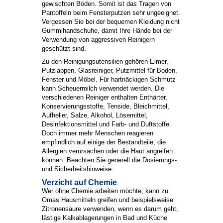
gewischten Böden. Somit ist das Tragen von
Pantoffeln beim Fensterputzen sehr ungeeignet.
Vergessen Sie bei der bequemen Kleidung nicht
Gummihandschuhe, damit Ihre Hände bei der
Verwendung von aggressiven Reinigern
geschützt sind.
Zu den Reinigungsutensilien gehören Eimer,
Putzlappen, Glasreiniger, Putzmittel für Boden,
Fenster und Möbel. Für hartnäckigen Schmutz
kann Scheuermilch verwendet werden. Die
verschiedenen Reiniger enthalten Enthärter,
Konservierungsstoffe, Tenside, Bleichmittel,
Aufheller, Salze, Alkohol, Lösemittel,
Desinfektionsmittel und Farb- und Duftstoffe.
Doch immer mehr Menschen reagieren
empfindlich auf einige der Bestandteile, die
Allergien verursachen oder die Haut angreifen
können. Beachten Sie generell die Dosierungs-
und Sicherheitshinweise.
Verzicht auf Chemie
Wer ohne Chemie arbeiten möchte, kann zu
Omas Hausmitteln greifen und beispielsweise
Zitronensäure verwenden, wenn es darum geht,
lästige Kalkablagerungen in Bad und Küche