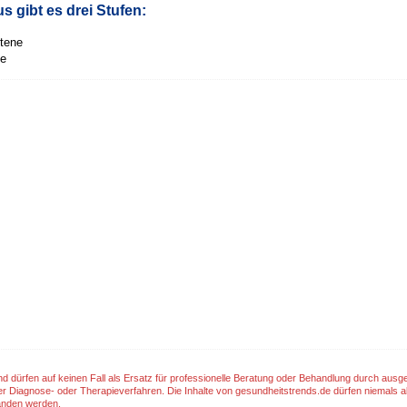
s gibt es drei Stufen:
ttene
te
nd dürfen auf keinen Fall als Ersatz für professionelle Beratung oder Behandlung durch aus
er Diagnose- oder Therapieverfahren. Die Inhalte von gesundheitstrends.de dürfen niemals a
anden werden.