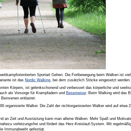
er wettkampforientierten Sportart Gehen. Die Fortbewegung beim Walken ist viel
ariante ist das
Nordic Walking
, bei dem zusätzlich Stöcke eingesetzt werden.
mten Körpers, ist gelenkschonend und verbessert das körperliche und seelis
auch als Vorsorge für Krampfadern und
Besenreiser
. Beim Walking wird das B
 Beinvenen entlastet.
000 organisierte Walker. Die Zahl der nichtorganisierten Walker wird auf etw
d an Zeit und Ausrüstung kann man alleine Walken. Mehr Spaß und Motivation
 nahezu verletzungsfrei und fördert das Herz-Kreislauf-System. Mit regelmäßig
 die Immunabwehr gefestigt.