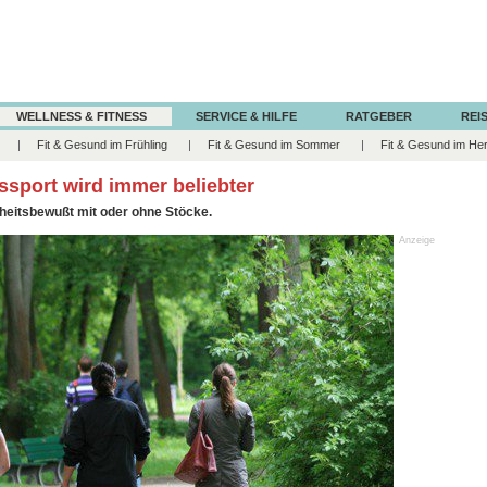
WELLNESS & FITNESS
SERVICE & HILFE
RATGEBER
REIS
Fit & Gesund im Frühling
Fit & Gesund im Sommer
Fit & Gesund im He
sport wird immer beliebter
dheitsbewußt mit oder ohne Stöcke.
Anzeige