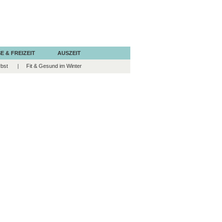
E & FREIZEIT
AUSZEIT
rbst
Fit & Gesund im Winter