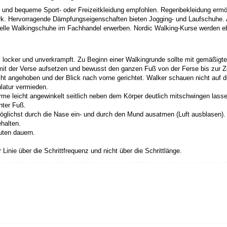
 und bequeme Sport- oder Freizeitkleidung empfohlen. Regenbekleidung ermög
. Hervorragende Dämpfungseigenschaften bieten Jogging- und Laufschuhe. 
pezielle Walkingschuhe im Fachhandel erwerben. Nordic Walking-Kurse werden e
, locker und unverkrampft. Zu Beginn einer Walkingrunde sollte mit gemäßi
mit der Verse aufsetzen und bewusst den ganzen Fuß von der Ferse bis zur Z
leicht angehoben und der Blick nach vorne gerichtet. Walker schauen nicht a
latur vermieden.
rme leicht angewinkelt seitlich neben dem Körper deutlich mitschwingen lass
hter Fuß.
glichst durch die Nase ein- und durch den Mund ausatmen (Luft ausblasen).
halten.
uten dauern.
Linie über die Schrittfrequenz und nicht über die Schrittlänge.