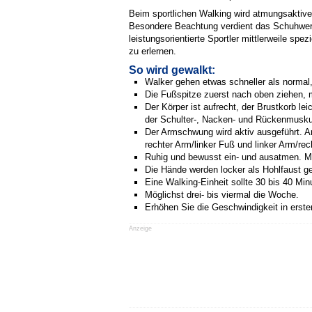
Beim sportlichen Walking wird atmungsaktive
Besondere Beachtung verdient das Schuhwerk
leistungsorientierte Sportler mittlerweile s
zu erlernen.
So wird gewalkt:
Walker gehen etwas schneller als normal
Die Fußspitze zuerst nach oben ziehen, 
Der Körper ist aufrecht, der Brustkorb 
der Schulter-, Nacken- und Rückenmusku
Der Armschwung wird aktiv ausgeführt. A
rechter Arm/linker Fuß und linker Arm/rec
Ruhig und bewusst ein- und ausatmen. Mö
Die Hände werden locker als Hohlfaust ge
Eine Walking-Einheit sollte 30 bis 40 Min
Möglichst drei- bis viermal die Woche.
Erhöhen Sie die Geschwindigkeit in erster 
Anzeige