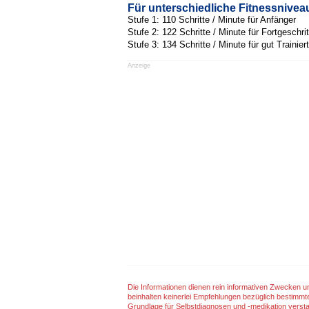
Für unterschiedliche Fitnessniveau
Stufe 1: 110 Schritte / Minute für Anfänger
Stufe 2: 122 Schritte / Minute für Fortgeschri
Stufe 3: 134 Schritte / Minute für gut Trainier
Anzeige
Die Informationen dienen rein informativen Zwecken u
beinhalten keinerlei Empfehlungen bezüglich bestimmt
Grundlage für Selbstdiagnosen und -medikation verst