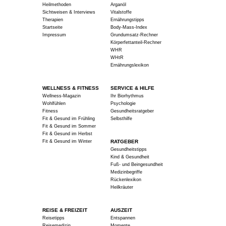
Heilmethoden
Arganöl
Sichtweisen & Interviews
Vitalstoffe
Therapien
Ernährungstipps
Startseite
Body-Mass-Index
Impressum
Grundumsatz-Rechner
Körperfettanteil-Rechner
WHR
WHtR
Ernährungslexikon
WELLNESS & FITNESS
SERVICE & HILFE
Wellness-Magazin
Ihr Biorhythmus
Wohlfühlen
Psychologie
Fitness
Gesundheitsratgeber
Fit & Gesund im Frühling
Selbsthilfe
Fit & Gesund im Sommer
Fit & Gesund im Herbst
Fit & Gesund im Winter
RATGEBER
Gesundheitstipps
Kind & Gesundheit
Fuß- und Beingesundheit
Medizinbegriffe
Rückenlexikon
Heilkräuter
REISE & FREIZEIT
AUSZEIT
Reisetipps
Entspannen
Reisemedizin
Momente