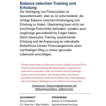
Balance zwischen Training und
Erholung
Die Verfolgung von Fitnesszielen ist
bewundernswert, aber es ist entscheidend, die
richtige Balance zwischen Anstrengung und
Erholung zu finden. Übertraining kann nicht nur
kurzfristige Fortschritte behindern, sondern auch
langfristige gesundheitliche Folgen haben.
Durch bewusstes Training, ausreichende
Erholung und die Anpassung an individuelle
Bedürfnisse können Fitnessbegeisterte einen
nachhaltigen Weg zu einem gesunden
Lebensstil einschlagen.
Die Informationen dienen rein informativen Zwecken und dürfen auf keinen Fall als
Ersatz für professionelle Beratung oder Behandlung durch ausgebildete und
anerkannte Ärzte angesehen werden. Sie beinhalten keinerlei Empfehlungen
bezüglich bestimmter Diagnose- oder Therapieverfahren. Die Inhalte von
gesundheitstrends.de dürfen niemals als eine Aufforderung zur Selbstbehandlung
oder als Grundlage für Selbstdiagnosen und -medikation verstanden werden.
Impressum, Nutzungsbedingungen mit
Haftungsauschluss, Datenschutz
GESUNDHEIT
ERNÄHRUNG
Gesund bleiben
Kalorien- & Fettdatenbank
F.X. Mayr-Kur / Mayr-Medizin
Kalorienverbrauchsrechner