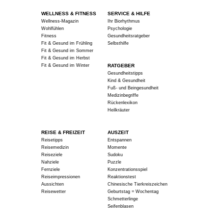
WELLNESS & FITNESS
SERVICE & HILFE
Wellness-Magazin
Ihr Biorhythmus
Wohlfühlen
Psychologie
Fitness
Gesundheitsratgeber
Fit & Gesund im Frühling
Selbsthilfe
Fit & Gesund im Sommer
Fit & Gesund im Herbst
Fit & Gesund im Winter
RATGEBER
Gesundheitstipps
Kind & Gesundheit
Fuß- und Beingesundheit
Medizinbegriffe
Rückenlexikon
Heilkräuter
REISE & FREIZEIT
AUSZEIT
Reisetipps
Entspannen
Reisemedizin
Momente
Reiseziele
Sudoku
Nahziele
Puzzle
Fernziele
Konzentrationsspiel
Reiseimpressionen
Reaktionstest
Aussichten
Chinesische Tierkreiszeichen
Reisewetter
Geburtstag = Wochentag
Schmetterlinge
Seifenblasen