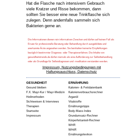
Hat die Flasche nach intensivem Gebrauch
viele Kratzer und Risse bekommen, dann
sollten Sie besser eine neue Trinkflasche sich
zulegen. Denn andernfalls sammeln sich
Bakterien gerne an.
Die Informationen dienen rein informativen Zwecken und dürfen auf keinen Fall als
Ersatz für professionelle Beratung oder Behandlung durch ausgebildete und
anerkannte Ärzte angesehen werden. Sie beinhalten keinerlei Empfehlungen
bezüglich bestimmter Diagnose- oder Therapieverfahren. Die Inhalte von
gesundheitstrends.de dürfen niemals als eine Aufforderung zur Selbstbehandlung
oder als Grundlage für Selbstdiagnosen und -medikation verstanden werden.
Impressum, Nutzungsbedingungen mit
Haftungsauschluss, Datenschutz
GESUNDHEIT
ERNÄHRUNG
Gesund bleiben
Kalorien- & Fettdatenbank
F.X. Mayr-Kur / Mayr-Medizin
Kalorienverbrauchsrechner
Heilmethoden
Arganöl
Sichtweisen & Interviews
Vitalstoffe
Therapien
Ernährungstipps
Startseite
Body-Mass-Index
Impressum
Grundumsatz-Rechner
Körperfettanteil-Rechner
WHR
WHtR
Ernährungslexikon