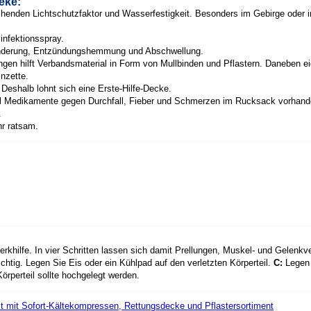
eke:
henden Lichtschutzfaktor und Wasserfestigkeit. Besonders im Gebirge oder i
infektionsspray.
inderung, Entzündungshemmung und Abschwellung.
ungen hilft Verbandsmaterial in Form von Mullbinden und Pflastern. Daneben e
nzette.
. Deshalb lohnt sich eine Erste-Hilfe-Decke.
fall Medikamente gegen Durchfall, Fieber und Schmerzen im Rucksack vorhan
.
r ratsam.
Merkhilfe. In vier Schritten lassen sich damit Prellungen, Muskel- und Gelenk
chtig. Legen Sie Eis oder ein Kühlpad auf den verletzten Körperteil.
C:
Legen 
örperteil sollte hochgelegt werden.
füllt mit Sofort-Kältekompressen, Rettungsdecke und Pflastersortiment