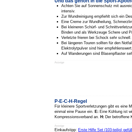
Und das gehört in die Sport-Apoth
Achten Sie auf Sonnenschutz mit ausreic
intensiv.
Zur Wundreinigung empfiehlt sich ein Des
Eine Creme zur Wundheilung, Schmerzl
Bei kleineren Schürf- und Schnittverletz
Binden und als Werkzeuge Schere und Pi
Verletzte frieren bei Schock sehr schnell
Bei längeren Touren sollten für den Not
Elektrolytpulver sind hier empfehlenswert
Auf Wanderungen sind Blasenpflaster seh
Anzeige
P-E-C-H-Regel
Für kleinere Sportverletzungen gibt es eine 
einmal eine Pause ein.
E:
Eine Kühlung ist wi
Kompressionsverband an.
H:
Der betroffene K
Anzeige
Einkaufstipp:
Erste Hilfe Set (103-teilig) ge