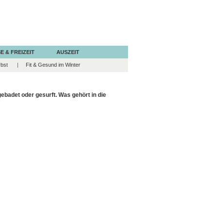
E & FREIZEIT
AUSZEIT
rbst
Fit & Gesund im Winter
ebadet oder gesurft. Was gehört in die