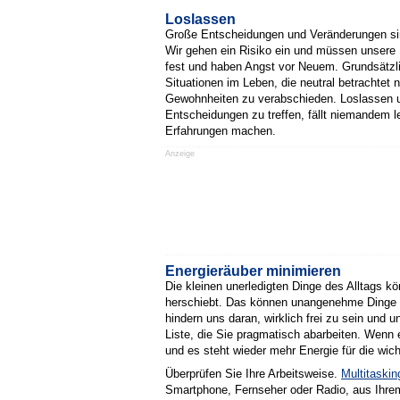
Loslassen
Große Entscheidungen und Veränderungen sind
Wir gehen ein Risiko ein und müssen unsere
fest und haben Angst vor Neuem. Grundsätzlic
Situationen im Leben, die neutral betrachtet 
Gewohnheiten zu verabschieden. Loslassen u
Entscheidungen zu treffen, fällt niemandem l
Erfahrungen machen.
Anzeige
Energieräuber minimieren
Die kleinen unerledigten Dinge des Alltags k
herschiebt. Das können unangenehme Dinge sei
hindern uns daran, wirklich frei zu sein und
Liste, die Sie pragmatisch abarbeiten. Wenn ei
und es steht wieder mehr Energie für die wi
Überprüfen Sie Ihre Arbeitsweise.
Multitaskin
Smartphone, Fernseher oder Radio, aus Ihrem