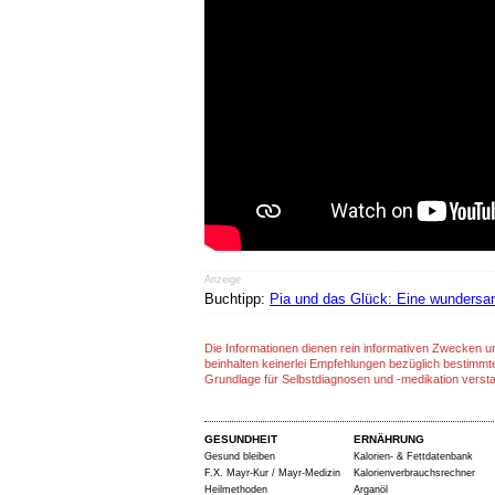
Anzeige
Buchtipp:
Pia und das Glück: Eine wunders
Die Informationen dienen rein informativen Zwecken u
beinhalten keinerlei Empfehlungen bezüglich bestimmt
Grundlage für Selbstdiagnosen und -medikation verst
GESUNDHEIT
ERNÄHRUNG
Gesund bleiben
Kalorien- & Fettdatenbank
F.X. Mayr-Kur / Mayr-Medizin
Kalorienverbrauchsrechner
Heilmethoden
Arganöl