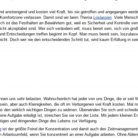
 anstrengend und kosten viel Kraft, bis sie getroffen und angegangen werden
 Komfortzone verlassen. Damit sind wir beim Thema
Loslassen
. Viele Mensc
h ist das Festhalten an Bewährtem gut, weil es Sicherheit und Kontrolle vermi
nicht akzeptabel sind. Wer sich verändern will, muss bereit sein, sich von gr
nd Entscheidungen treffen beginnt im Kopf. Man muss bereit sein, loszula
eicht. Doch wer nie den entscheidenden Schritt tut, wird kaum Erfüllung in s
önnen uns sehr belasten. Wahrscheinlich hat jeder von uns Dinge, die er seit 
n, aber auch Kleinigkeiten, die oft im Verborgenen viel Kraft kosten. Mal m
 uns den wirklich wichtigen Dingen zu widmen. Überwinden Sie sich und schreib
ne Aufgabe erledigt ist, streichen Sie sie von der Liste. Mit jedem kleinen Er
chtigen und dringenden Dinge des Lebens zur Verfügung.
g
ist der größte Feind der Konzentration und damit auch des Zeitmanagement
 Arbeitsumfeld, wenn Sie konzentriert an einer Aufgabe arbeiten. Ohne Able