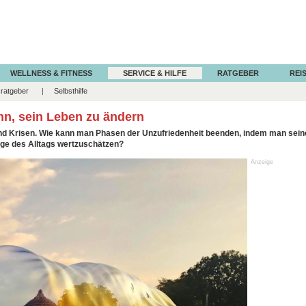
WELLNESS & FITNESS
SERVICE & HILFE
RATGEBER
REIS
ratgeber
Selbsthilfe
nn, sein Leben zu ändern
d Krisen. Wie kann man Phasen der Unzufriedenheit beenden, indem man seine 
inge des Alltags wertzuschätzen?
Anzeige