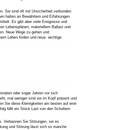
. Sie sind oft mit Unsicherheit verbunden.
hen halten an Bewährtem und Erfahrungen
ttelt. Es gibt aber viele Ereignisse und
oßen Lebensplänen, materiellem Ballast und
ssen. Neue Wege zu gehen und
einem Leben finden und neue, wichtige
Monaten oder sogar Jahren vor sich
ehr, mal weniger sind sie im Kopf präsent und
en Sie diese Kleinigkeiten am besten auf eine
folg fällt ein Stück Last von den Schultern
s. Verbannen Sie Störungen, sei es
nkung und Störung lässt sich so manche