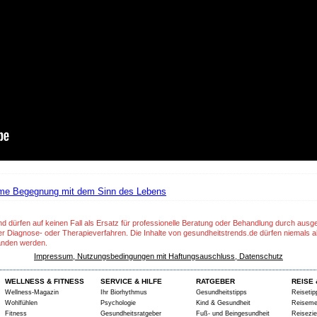
ame Begegnung mit dem Sinn des Lebens
nd dürfen auf keinen Fall als Ersatz für professionelle Beratung oder Behandlung durch aus
er Diagnose- oder Therapieverfahren. Die Inhalte von gesundheitstrends.de dürfen niemals a
anden werden.
Impressum, Nutzungsbedingungen mit Haftungsauschluss, Datenschutz
WELLNESS & FITNESS
SERVICE & HILFE
RATGEBER
REISE 
Wellness-Magazin
Ihr Biorhythmus
Gesundheitstipps
Reisetip
Wohlfühlen
Psychologie
Kind & Gesundheit
Reiseme
Fitness
Gesundheitsratgeber
Fuß- und Beingesundheit
Reisezie