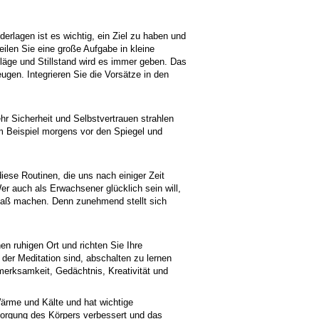
rlagen ist es wichtig, ein Ziel zu haben und
eilen Sie eine große Aufgabe in kleine
hläge und Stillstand wird es immer geben. Das
en. Integrieren Sie die Vorsätze in den
hr Sicherheit und Selbstvertrauen strahlen
m Beispiel morgens vor den Spiegel und
iese Routinen, die uns nach einiger Zeit
r auch als Erwachsener glücklich sein will,
Spaß machen. Denn zunehmend stellt sich
en ruhigen Ort und richten Sie Ihre
der Meditation sind, abschalten zu lernen
merksamkeit, Gedächtnis, Kreativität und
ärme und Kälte und hat wichtige
rsorgung des Körpers verbessert und das