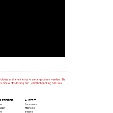
gebildete und anerkannte Ärzte angesehen werden. Sie
ls eine Aufforderung zur Selbstbehandlung oder als
& FREIZEIT
AUSZEIT
ps
Entspannen
dizin
Momente
le
Sudoku