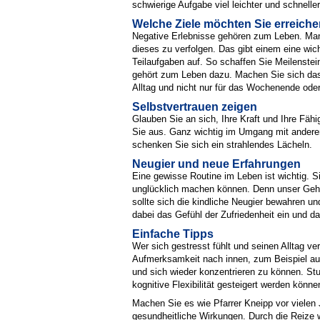
schwierige Aufgabe viel leichter und schneller
Welche Ziele möchten Sie erreich
Negative Erlebnisse gehören zum Leben. Manc
dieses zu verfolgen. Das gibt einem eine wich
Teilaufgaben auf. So schaffen Sie Meilenstei
gehört zum Leben dazu. Machen Sie sich das 
Alltag und nicht nur für das Wochenende oder
Selbstvertrauen zeigen
Glauben Sie an sich, Ihre Kraft und Ihre Fäh
Sie aus. Ganz wichtig im Umgang mit anderen
schenken Sie sich ein strahlendes Lächeln.
Neugier und neue Erfahrungen
Eine gewisse Routine im Leben ist wichtig. S
unglücklich machen können. Denn unser Gehir
sollte sich die kindliche Neugier bewahren 
dabei das Gefühl der Zufriedenheit ein und 
Einfache Tipps
Wer sich gestresst fühlt und seinen Alltag v
Aufmerksamkeit nach innen, zum Beispiel auf
und sich wieder konzentrieren zu können. St
kognitive Flexibilität gesteigert werden könne
Machen Sie es wie Pfarrer Kneipp vor viele
gesundheitliche Wirkungen. Durch die Reize w