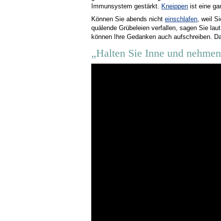
Immunsystem gestärkt.
Kneippen
ist eine ga
Können Sie abends nicht
einschlafen
, weil 
quälende Grübeleien verfallen, sagen Sie lau
können Ihre Gedanken auch aufschreiben. Da
„Halten Sie Inne und nehmen 