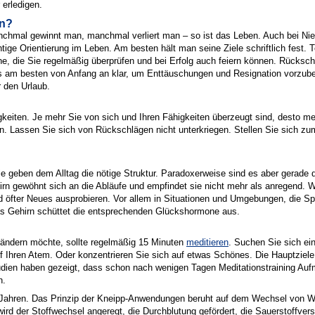
 erledigen.
en?
hmal gewinnt man, manchmal verliert man – so ist das Leben. Auch bei Niede
tige Orientierung im Leben. Am besten hält man seine Ziele schriftlich fest. T
ne, die Sie regelmäßig überprüfen und bei Erfolg auch feiern können. Rücksc
am besten von Anfang an klar, um Enttäuschungen und Resignation vorzubeug
 den Urlaub.
igkeiten. Je mehr Sie von sich und Ihren Fähigkeiten überzeugt sind, desto me
. Lassen Sie sich von Rückschlägen nicht unterkriegen. Stellen Sie sich zu
ie geben dem Alltag die nötige Struktur. Paradoxerweise sind es aber gerade d
n gewöhnt sich an die Abläufe und empfindet sie nicht mehr als anregend. We
und öfter Neues ausprobieren. Vor allem in Situationen und Umgebungen, die 
das Gehirn schüttet die entsprechenden Glückshormone aus.
erändern möchte, sollte regelmäßig 15 Minuten
meditieren
. Suchen Sie sich ein
 Ihren Atem. Oder konzentrieren Sie sich auf etwas Schönes. Die Hauptziele 
udien haben gezeigt, dass schon nach wenigen Tagen Meditationstraining Auf
n.
n Jahren. Das Prinzip der Kneipp-Anwendungen beruht auf dem Wechsel von W
ird der Stoffwechsel angeregt, die Durchblutung gefördert, die Sauerstoffve