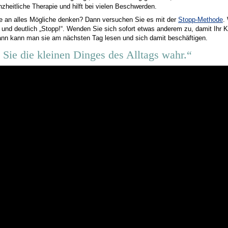
nzheitliche Therapie und hilft bei vielen Beschwerden.
Sie an alles Mögliche denken? Dann versuchen Sie es mit der
Stopp-Methode
.
t und deutlich „Stopp!“. Wenden Sie sich sofort etwas anderem zu, damit Ihr 
nn kann man sie am nächsten Tag lesen und sich damit beschäftigen.
Sie die kleinen Dinges des Alltags wahr.“