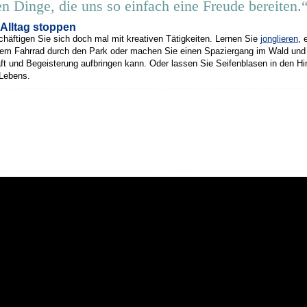
n Dinge, die uns so einfach eine Freude bereiten.
Alltag stoppen
äftigen Sie sich doch mal mit kreativen Tätigkeiten. Lernen Sie
jonglieren
, 
 dem Fahrrad durch den Park oder machen Sie einen Spaziergang im Wald und l
ft und Begeisterung aufbringen kann. Oder lassen Sie Seifenblasen in den Hi
 Lebens.