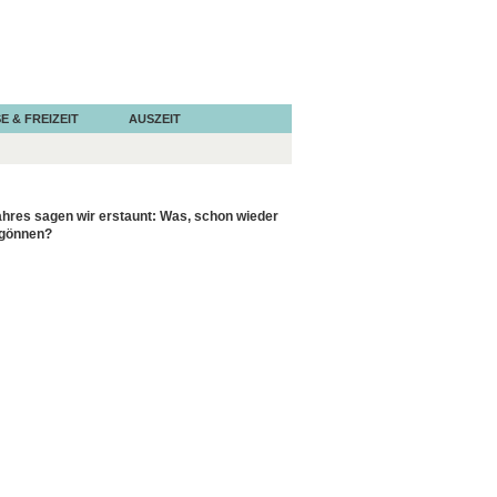
E & FREIZEIT
AUSZEIT
ahres sagen wir erstaunt: Was, schon wieder
 gönnen?