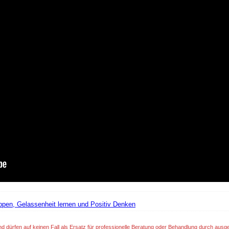
oppen, Gelassenheit lernen und Positiv Denken
nd dürfen auf keinen Fall als Ersatz für professionelle Beratung oder Behandlung durch aus