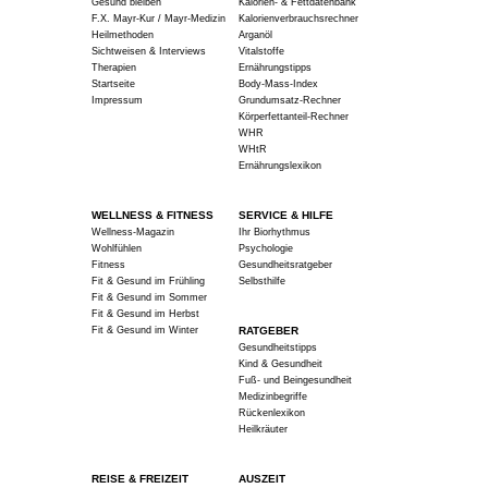
Gesund bleiben
Kalorien- & Fettdatenbank
F.X. Mayr-Kur / Mayr-Medizin
Kalorienverbrauchsrechner
Heilmethoden
Arganöl
Sichtweisen & Interviews
Vitalstoffe
Therapien
Ernährungstipps
Startseite
Body-Mass-Index
Impressum
Grundumsatz-Rechner
Körperfettanteil-Rechner
WHR
WHtR
Ernährungslexikon
WELLNESS & FITNESS
SERVICE & HILFE
Wellness-Magazin
Ihr Biorhythmus
Wohlfühlen
Psychologie
Fitness
Gesundheitsratgeber
Fit & Gesund im Frühling
Selbsthilfe
Fit & Gesund im Sommer
Fit & Gesund im Herbst
Fit & Gesund im Winter
RATGEBER
Gesundheitstipps
Kind & Gesundheit
Fuß- und Beingesundheit
Medizinbegriffe
Rückenlexikon
Heilkräuter
REISE & FREIZEIT
AUSZEIT