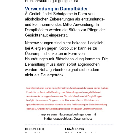
Frühjahrskuren gut geeignet ist.
Verwendung in Dampfbäder
Äußerlich findet Schafgarbe in Form von
alkoholischen Zubereitungen als entzündungs-
und keimhemmendes Mittel Anwendung. In
Dampfbädern werden die Blüten zur Pflege der
Gesichtshaut eingesetzt.
Nebenwirkungen sind nicht bekannt. Lediglich
bei Allergien gegen Korbblütler kann es zu
Überempfindlichkeiten in Form von
Hautrötungen mit Bläschenbildung kommen. Die
Behandlung muss dann sofort abgebrochen
werden. Schafgarbentee eignet sich zudem
nicht als Dauergetränk.
Die Informationen dienen rein informativen Zwecken und dürfen auf keinen Fall als
Ersatz für professionelle Beratung oder Behandlung durch ausgebildete und
anerkannte Ärzte angesehen werden. Sie beinhalten keinerlei Empfehlungen
bezüglich bestimmter Diagnose- oder Therapieverfahren. Die Inhalte von
gesundheitstrends.de dürfen niemals als eine Aufforderung zur Selbstbehandlung
oder als Grundlage für Selbstdiagnosen und -medikation verstanden werden.
Impressum, Nutzungsbedingungen mit
Haftungsauschluss, Datenschutz
GESUNDHEIT
ERNÄHRUNG