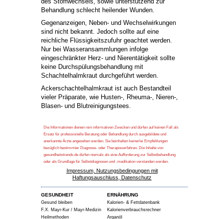
des Stoffwechsels, sowie unterstützend zur
Behandlung schlecht heilender Wunden.
Gegenanzeigen, Neben- und Wechselwirkungen
sind nicht bekannt. Jedoch sollte auf eine
reichliche Flüssigkeitszufuhr geachtet werden.
Nur bei Wasseransammlungen infolge
eingeschränkter Herz- und Nierentätigkeit sollte
keine Durchspülungsbehandlung mit
Schachtelhalmkraut durchgeführt werden.
Ackerschachtelhalmkraut ist auch Bestandteil
vieler Präparate, wie Husten-, Rheuma-, Nieren-,
Blasen- und Blutreinigungstees.
Die Informationen dienen rein informativen Zwecken und dürfen auf keinen Fall als
Ersatz für professionelle Beratung oder Behandlung durch ausgebildete und
anerkannte Ärzte angesehen werden. Sie beinhalten keinerlei Empfehlungen
bezüglich bestimmter Diagnose- oder Therapieverfahren. Die Inhalte von
gesundheitstrends.de dürfen niemals als eine Aufforderung zur Selbstbehandlung
oder als Grundlage für Selbstdiagnosen und -medikation verstanden werden.
Impressum, Nutzungsbedingungen mit
Haftungsauschluss, Datenschutz
GESUNDHEIT
ERNÄHRUNG
Gesund bleiben
Kalorien- & Fettdatenbank
F.X. Mayr-Kur / Mayr-Medizin
Kalorienverbrauchsrechner
Heilmethoden
Arganöl