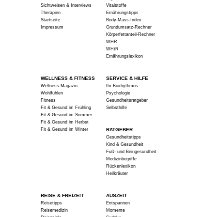
Sichtweisen & Interviews
Vitalstoffe
Therapien
Ernährungstipps
Startseite
Body-Mass-Index
Impressum
Grundumsatz-Rechner
Körperfettanteil-Rechner
WHR
WHtR
Ernährungslexikon
WELLNESS & FITNESS
SERVICE & HILFE
Wellness-Magazin
Ihr Biorhythmus
Wohlfühlen
Psychologie
Fitness
Gesundheitsratgeber
Fit & Gesund im Frühling
Selbsthilfe
Fit & Gesund im Sommer
Fit & Gesund im Herbst
Fit & Gesund im Winter
RATGEBER
Gesundheitstipps
Kind & Gesundheit
Fuß- und Beingesundheit
Medizinbegriffe
Rückenlexikon
Heilkräuter
REISE & FREIZEIT
AUSZEIT
Reisetipps
Entspannen
Reisemedizin
Momente