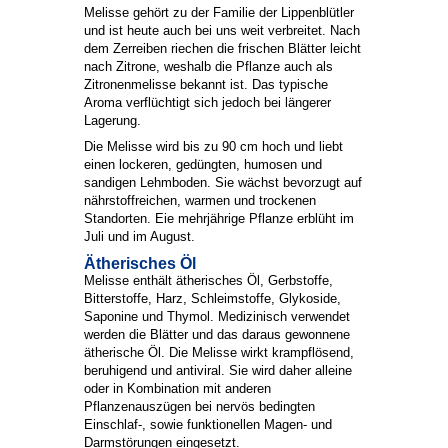
Melisse gehört zu der Familie der Lippenblütler
und ist heute auch bei uns weit verbreitet. Nach
dem Zerreiben riechen die frischen Blätter leicht
nach Zitrone, weshalb die Pflanze auch als
Zitronenmelisse bekannt ist. Das typische
Aroma verflüchtigt sich jedoch bei längerer
Lagerung.
Die Melisse wird bis zu 90 cm hoch und liebt
einen lockeren, gedüngten, humosen und
sandigen Lehmboden. Sie wächst bevorzugt auf
nährstoffreichen, warmen und trockenen
Standorten. Eie mehrjährige Pflanze erblüht im
Juli und im August.
Ätherisches Öl
Melisse enthält ätherisches Öl, Gerbstoffe,
Bitterstoffe, Harz, Schleimstoffe, Glykoside,
Saponine und Thymol. Medizinisch verwendet
werden die Blätter und das daraus gewonnene
ätherische Öl. Die Melisse wirkt krampflösend,
beruhigend und antiviral. Sie wird daher alleine
oder in Kombination mit anderen
Pflanzenauszügen bei nervös bedingten
Einschlaf-, sowie funktionellen Magen- und
Darmstörungen eingesetzt.