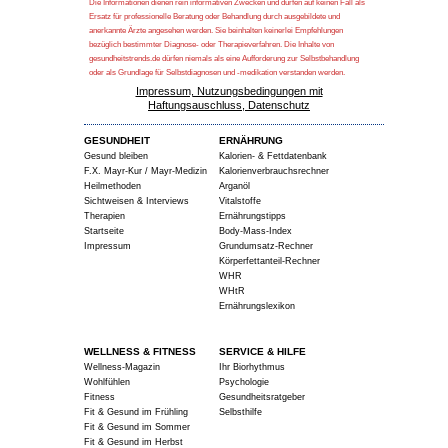
Die Informationen dienen rein informativen Zwecken und dürfen auf keinen Fall als
Ersatz für professionelle Beratung oder Behandlung durch ausgebildete und
anerkannte Ärzte angesehen werden. Sie beinhalten keinerlei Empfehlungen
bezüglich bestimmter Diagnose- oder Therapieverfahren. Die Inhalte von
gesundheitstrends.de dürfen niemals als eine Aufforderung zur Selbstbehandlung
oder als Grundlage für Selbstdiagnosen und -medikation verstanden werden.
Impressum, Nutzungsbedingungen mit
Haftungsauschluss, Datenschutz
GESUNDHEIT
ERNÄHRUNG
Gesund bleiben
Kalorien- & Fettdatenbank
F.X. Mayr-Kur / Mayr-Medizin
Kalorienverbrauchsrechner
Heilmethoden
Arganöl
Sichtweisen & Interviews
Vitalstoffe
Therapien
Ernährungstipps
Startseite
Body-Mass-Index
Impressum
Grundumsatz-Rechner
Körperfettanteil-Rechner
WHR
WHtR
Ernährungslexikon
WELLNESS & FITNESS
SERVICE & HILFE
Wellness-Magazin
Ihr Biorhythmus
Wohlfühlen
Psychologie
Fitness
Gesundheitsratgeber
Fit & Gesund im Frühling
Selbsthilfe
Fit & Gesund im Sommer
Fit & Gesund im Herbst