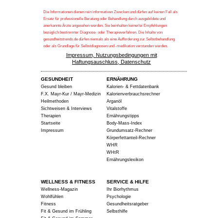
Die Informationen dienen rein informativen Zwecken und dürfen auf keinen Fall als
Ersatz für professionelle Beratung oder Behandlung durch ausgebildete und
anerkannte Ärzte angesehen werden. Sie beinhalten keinerlei Empfehlungen
bezüglich bestimmter Diagnose- oder Therapieverfahren. Die Inhalte von
gesundheitstrends.de dürfen niemals als eine Aufforderung zur Selbstbehandlung
oder als Grundlage für Selbstdiagnosen und -medikation verstanden werden.
Impressum, Nutzungsbedingungen mit
Haftungsauschluss, Datenschutz
GESUNDHEIT
ERNÄHRUNG
Gesund bleiben
Kalorien- & Fettdatenbank
F.X. Mayr-Kur / Mayr-Medizin
Kalorienverbrauchsrechner
Heilmethoden
Arganöl
Sichtweisen & Interviews
Vitalstoffe
Therapien
Ernährungstipps
Startseite
Body-Mass-Index
Impressum
Grundumsatz-Rechner
Körperfettanteil-Rechner
WHR
WHtR
Ernährungslexikon
WELLNESS & FITNESS
SERVICE & HILFE
Wellness-Magazin
Ihr Biorhythmus
Wohlfühlen
Psychologie
Fitness
Gesundheitsratgeber
Fit & Gesund im Frühling
Selbsthilfe