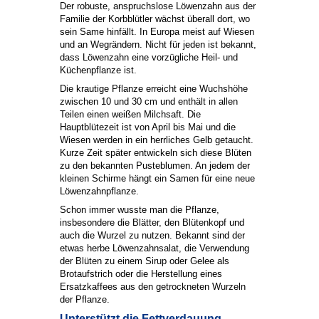
Der robuste, anspruchslose Löwenzahn aus der
Familie der Korbblütler wächst überall dort, wo
sein Same hinfällt. In Europa meist auf Wiesen
und an Wegrändern. Nicht für jeden ist bekannt,
dass Löwenzahn eine vorzügliche Heil- und
Küchenpflanze ist.
Die krautige Pflanze erreicht eine Wuchshöhe
zwischen 10 und 30 cm und enthält in allen
Teilen einen weißen Milchsaft. Die
Hauptblütezeit ist von April bis Mai und die
Wiesen werden in ein herrliches Gelb getaucht.
Kurze Zeit später entwickeln sich diese Blüten
zu den bekannten Pusteblumen. An jedem der
kleinen Schirme hängt ein Samen für eine neue
Löwenzahnpflanze.
Schon immer wusste man die Pflanze,
insbesondere die Blätter, den Blütenkopf und
auch die Wurzel zu nutzen. Bekannt sind der
etwas herbe Löwenzahnsalat, die Verwendung
der Blüten zu einem Sirup oder Gelee als
Brotaufstrich oder die Herstellung eines
Ersatzkaffees aus den getrockneten Wurzeln
der Pflanze.
Unterstützt die Fettverdauung