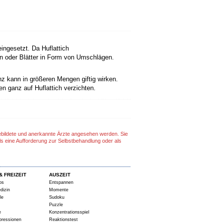
ingesetzt. Da Huflattich
n oder Blätter in Form von Umschlägen.
anz kann in größeren Mengen giftig wirken.
en ganz auf Huflattich verzichten.
gebildete und anerkannte Ärzte angesehen werden. Sie
ls eine Aufforderung zur Selbstbehandlung oder als
& FREIZEIT
AUSZEIT
ps
Entspannen
dizin
Momente
le
Sudoku
Puzzle
e
Konzentrationsspiel
pressionen
Reaktionstest