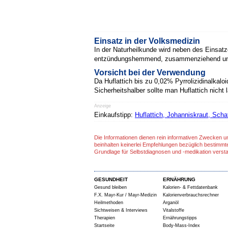
Einsatz in der Volksmedizin
In der Naturheilkunde wird neben des Einsat
entzündungshemmend, zusammenziehend und ant
Vorsicht bei der Verwendung
Da Huflattich bis zu 0,02% Pyrrolizidinalkaloi
Sicherheitshalber sollte man Huflattich nicht
Anzeige
Einkaufstipp:
Huflattich, Johanniskraut, Scha
Die Informationen dienen rein informativen Zwecken u
beinhalten keinerlei Empfehlungen bezüglich bestimmt
Grundlage für Selbstdiagnosen und -medikation verst
GESUNDHEIT
ERNÄHRUNG
Gesund bleiben
Kalorien- & Fettdatenbank
F.X. Mayr-Kur / Mayr-Medizin
Kalorienverbrauchsrechner
Heilmethoden
Arganöl
Sichtweisen & Interviews
Vitalstoffe
Therapien
Ernährungstipps
Startseite
Body-Mass-Index