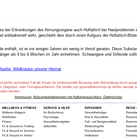
zes bei Erkrankungen des Atmungsorgane auch Huflattich bei Hautproblemen e
ibakteriell wirkt, geschieht dies durch einen Aufguss der Huflattich-Blüte
de enthält, ist er vor einigen Jahren ein wenig in Verruf geraten. Diese Subst
 länger als 4 bis 6 Wochen im Jahr einnehmen. Schwangere und Stillende sollt
fgarbe: Wildkräuter unserer Heimat
nd dürfen auf keinen Fall als Ersatz für professionelle Beratung oder Behandlung durch aus
er Diagnose- oder Therapieverfahren. Die Inhalte von gesundheitstrends.de dürfen niemals a
anden werden.
Impressum, Nutzungsbedingungen mit Haftungsauschluss, Datenschutz
WELLNESS & FITNESS
SERVICE & HILFE
RATGEBER
REISE 
Wellness-Magazin
Ihr Biorhythmus
Gesundheitstipps
Reisetip
Wohlfühlen
Psychologie
Kind & Gesundheit
Reiseme
Fitness
Gesundheitsratgeber
Fuß- und Beingesundheit
Reisezie
Fit & Gesund im Frühling
Selbsthilfe
Medizinbegriffe
Nahziele
Fit & Gesund im Sommer
Rückenlexikon
Fernziel
Fit & Gesund im Herbst
Heilkräuter
Reiseim