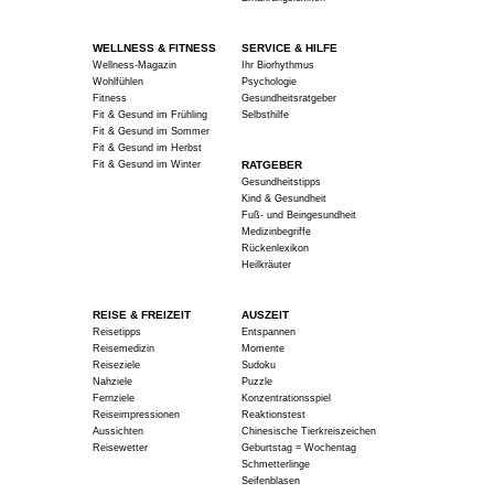
WELLNESS & FITNESS
SERVICE & HILFE
Wellness-Magazin
Ihr Biorhythmus
Wohlfühlen
Psychologie
Fitness
Gesundheitsratgeber
Fit & Gesund im Frühling
Selbsthilfe
Fit & Gesund im Sommer
Fit & Gesund im Herbst
Fit & Gesund im Winter
RATGEBER
Gesundheitstipps
Kind & Gesundheit
Fuß- und Beingesundheit
Medizinbegriffe
Rückenlexikon
Heilkräuter
REISE & FREIZEIT
AUSZEIT
Reisetipps
Entspannen
Reisemedizin
Momente
Reiseziele
Sudoku
Nahziele
Puzzle
Fernziele
Konzentrationsspiel
Reiseimpressionen
Reaktionstest
Aussichten
Chinesische Tierkreiszeichen
Reisewetter
Geburtstag = Wochentag
Schmetterlinge
Seifenblasen