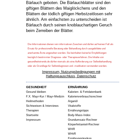
Bärlauch geboten. Die Bärlauchblätter sind den
giftigen Blättern des Maiglöckchens und den
Blättern der tödlich giftigen Herbstzeitlosen sehr
ähnlich. Am einfachsten zu unterscheiden ist
Bärlauch durch seinen knoblauchartigen Geruch
beim Zerreiben der Blätter.
Die Informationen dienen rein informativen Zwecken und dürfen auf keinen Fall als
Ersatz für professionelle Beratung oder Behandlung durch ausgebildete und
anerkannte Ärzte angesehen werden. Sie beinhalten keinerlei Empfehlungen
bezüglich bestimmter Diagnose- oder Therapieverfahren. Die Inhalte von
gesundheitstrends.de dürfen niemals als eine Aufforderung zur Selbstbehandlung
oder als Grundlage für Selbstdiagnosen und -medikation verstanden werden.
Impressum, Nutzungsbedingungen mit
Haftungsauschluss, Datenschutz
GESUNDHEIT
ERNÄHRUNG
Gesund bleiben
Kalorien- & Fettdatenbank
F.X. Mayr-Kur / Mayr-Medizin
Kalorienverbrauchsrechner
Heilmethoden
Arganöl
Sichtweisen & Interviews
Vitalstoffe
Therapien
Ernährungstipps
Startseite
Body-Mass-Index
Impressum
Grundumsatz-Rechner
Körperfettanteil-Rechner
WHR
WHtR
Ernährungslexikon