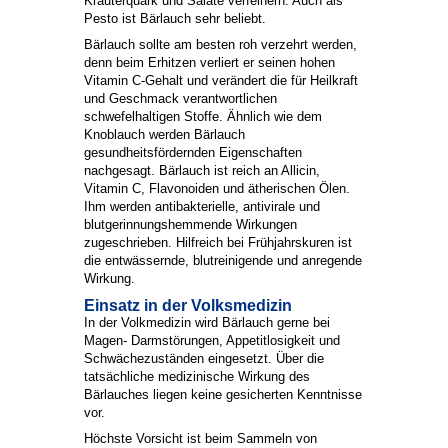
Kräuterquark und Salate verfeinern. Auch als
Pesto ist Bärlauch sehr beliebt.
Bärlauch sollte am besten roh verzehrt werden,
denn beim Erhitzen verliert er seinen hohen
Vitamin C-Gehalt und verändert die für Heilkraft
und Geschmack verantwortlichen
schwefelhaltigen Stoffe. Ähnlich wie dem
Knoblauch werden Bärlauch
gesundheitsfördernden Eigenschaften
nachgesagt. Bärlauch ist reich an Allicin,
Vitamin C, Flavonoiden und ätherischen Ölen.
Ihm werden antibakterielle, antivirale und
blutgerinnungshemmende Wirkungen
zugeschrieben. Hilfreich bei Frühjahrskuren ist
die entwässernde, blutreinigende und anregende
Wirkung.
Einsatz in der Volksmedizin
In der Volkmedizin wird Bärlauch gerne bei
Magen- Darmstörungen, Appetitlosigkeit und
Schwächezuständen eingesetzt. Über die
tatsächliche medizinische Wirkung des
Bärlauches liegen keine gesicherten Kenntnisse
vor.
Höchste Vorsicht ist beim Sammeln von