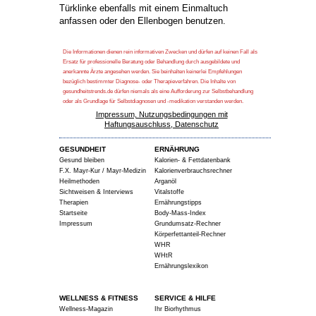
Türklinke ebenfalls mit einem Einmaltuch
anfassen oder den Ellenbogen benutzen.
Die Informationen dienen rein informativen Zwecken und dürfen auf keinen Fall als
Ersatz für professionelle Beratung oder Behandlung durch ausgebildete und
anerkannte Ärzte angesehen werden. Sie beinhalten keinerlei Empfehlungen
bezüglich bestimmter Diagnose- oder Therapieverfahren. Die Inhalte von
gesundheitstrends.de dürfen niemals als eine Aufforderung zur Selbstbehandlung
oder als Grundlage für Selbstdiagnosen und -medikation verstanden werden.
Impressum, Nutzungsbedingungen mit
Haftungsauschluss, Datenschutz
GESUNDHEIT
ERNÄHRUNG
Gesund bleiben
Kalorien- & Fettdatenbank
F.X. Mayr-Kur / Mayr-Medizin
Kalorienverbrauchsrechner
Heilmethoden
Arganöl
Sichtweisen & Interviews
Vitalstoffe
Therapien
Ernährungstipps
Startseite
Body-Mass-Index
Impressum
Grundumsatz-Rechner
Körperfettanteil-Rechner
WHR
WHtR
Ernährungslexikon
WELLNESS & FITNESS
SERVICE & HILFE
Wellness-Magazin
Ihr Biorhythmus