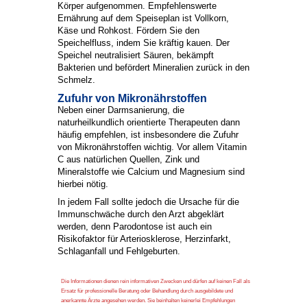
Körper aufgenommen. Empfehlenswerte
Ernährung auf dem Speiseplan ist Vollkorn,
Käse und Rohkost. Fördern Sie den
Speichelfluss, indem Sie kräftig kauen. Der
Speichel neutralisiert Säuren, bekämpft
Bakterien und befördert Mineralien zurück in den
Schmelz.
Zufuhr von Mikronährstoffen
Neben einer Darmsanierung, die
naturheilkundlich orientierte Therapeuten dann
häufig empfehlen, ist insbesondere die Zufuhr
von Mikronährstoffen wichtig. Vor allem Vitamin
C aus natürlichen Quellen, Zink und
Mineralstoffe wie Calcium und Magnesium sind
hierbei nötig.
In jedem Fall sollte jedoch die Ursache für die
Immunschwäche durch den Arzt abgeklärt
werden, denn Parodontose ist auch ein
Risikofaktor für Arteriosklerose, Herzinfarkt,
Schlaganfall und Fehlgeburten.
Die Informationen dienen rein informativen Zwecken und dürfen auf keinen Fall als
Ersatz für professionelle Beratung oder Behandlung durch ausgebildete und
anerkannte Ärzte angesehen werden. Sie beinhalten keinerlei Empfehlungen