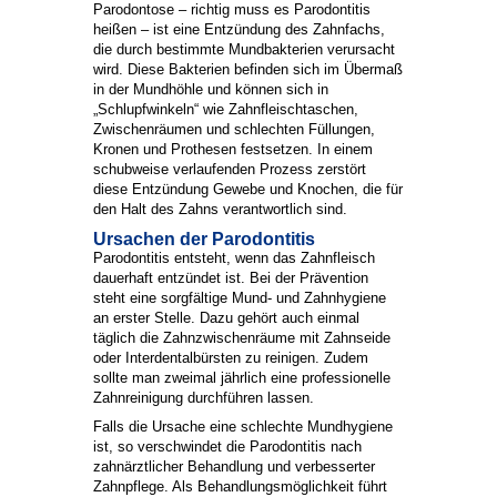
Parodontose – richtig muss es Parodontitis
heißen – ist eine Entzündung des Zahnfachs,
die durch bestimmte Mundbakterien verursacht
wird. Diese Bakterien befinden sich im Übermaß
in der Mundhöhle und können sich in
„Schlupfwinkeln“ wie Zahnfleischtaschen,
Zwischenräumen und schlechten Füllungen,
Kronen und Prothesen festsetzen. In einem
schubweise verlaufenden Prozess zerstört
diese Entzündung Gewebe und Knochen, die für
den Halt des Zahns verantwortlich sind.
Ursachen der Parodontitis
Parodontitis entsteht, wenn das Zahnfleisch
dauerhaft entzündet ist. Bei der Prävention
steht eine sorgfältige Mund- und Zahnhygiene
an erster Stelle. Dazu gehört auch einmal
täglich die Zahnzwischenräume mit Zahnseide
oder Interdentalbürsten zu reinigen. Zudem
sollte man zweimal jährlich eine professionelle
Zahnreinigung durchführen lassen.
Falls die Ursache eine schlechte Mundhygiene
ist, so verschwindet die Parodontitis nach
zahnärztlicher Behandlung und verbesserter
Zahnpflege. Als Behandlungsmöglichkeit führt