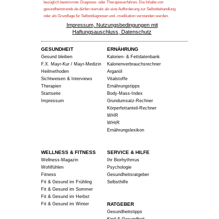
bezüglich bestimmter Diagnose- oder Therapieverfahren. Die Inhalte von
gesundheitstrends.de dürfen niemals als eine Aufforderung zur Selbstbehandlung
oder als Grundlage für Selbstdiagnosen und -medikation verstanden werden.
Impressum, Nutzungsbedingungen mit
Haftungsauschluss, Datenschutz
GESUNDHEIT
ERNÄHRUNG
Gesund bleiben
Kalorien- & Fettdatenbank
F.X. Mayr-Kur / Mayr-Medizin
Kalorienverbrauchsrechner
Heilmethoden
Arganöl
Sichtweisen & Interviews
Vitalstoffe
Therapien
Ernährungstipps
Startseite
Body-Mass-Index
Impressum
Grundumsatz-Rechner
Körperfettanteil-Rechner
WHR
WHtR
Ernährungslexikon
WELLNESS & FITNESS
SERVICE & HILFE
Wellness-Magazin
Ihr Biorhythmus
Wohlfühlen
Psychologie
Fitness
Gesundheitsratgeber
Fit & Gesund im Frühling
Selbsthilfe
Fit & Gesund im Sommer
Fit & Gesund im Herbst
Fit & Gesund im Winter
RATGEBER
Gesundheitstipps