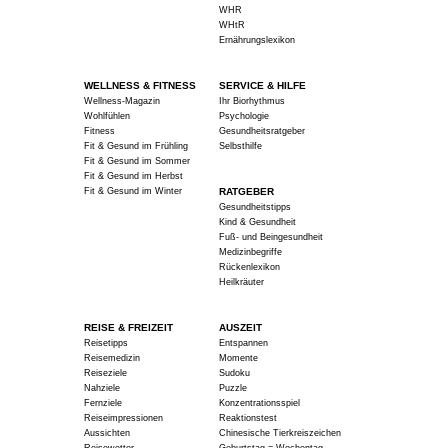
WHR
WHtR
Ernährungslexikon
WELLNESS & FITNESS
SERVICE & HILFE
Wellness-Magazin
Ihr Biorhythmus
Wohlfühlen
Psychologie
Fitness
Gesundheitsratgeber
Fit & Gesund im Frühling
Selbsthilfe
Fit & Gesund im Sommer
Fit & Gesund im Herbst
Fit & Gesund im Winter
RATGEBER
Gesundheitstipps
Kind & Gesundheit
Fuß- und Beingesundheit
Medizinbegriffe
Rückenlexikon
Heilkräuter
REISE & FREIZEIT
AUSZEIT
Reisetipps
Entspannen
Reisemedizin
Momente
Reiseziele
Sudoku
Nahziele
Puzzle
Fernziele
Konzentrationsspiel
Reiseimpressionen
Reaktionstest
Aussichten
Chinesische Tierkreiszeichen