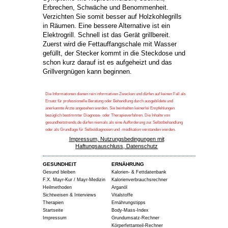
Erbrechen, Schwäche und Benommenheit.
Verzichten Sie somit besser auf Holzkohlegrills
in Räumen. Eine bessere Alternative ist ein
Elektrogrill. Schnell ist das Gerät grillbereit.
Zuerst wird die Fettauffangschale mit Wasser
gefüllt, der Stecker kommt in die Steckdose und
schon kurz darauf ist es aufgeheizt und das
Grillvergnügen kann beginnen.
Die Informationen dienen rein informativen Zwecken und dürfen auf keinen Fall als
Ersatz für professionelle Beratung oder Behandlung durch ausgebildete und
anerkannte Ärzte angesehen werden. Sie beinhalten keinerlei Empfehlungen
bezüglich bestimmter Diagnose- oder Therapieverfahren. Die Inhalte von
gesundheitstrends.de dürfen niemals als eine Aufforderung zur Selbstbehandlung
oder als Grundlage für Selbstdiagnosen und -medikation verstanden werden.
Impressum, Nutzungsbedingungen mit
Haftungsauschluss, Datenschutz
GESUNDHEIT
ERNÄHRUNG
Gesund bleiben
Kalorien- & Fettdatenbank
F.X. Mayr-Kur / Mayr-Medizin
Kalorienverbrauchsrechner
Heilmethoden
Arganöl
Sichtweisen & Interviews
Vitalstoffe
Therapien
Ernährungstipps
Startseite
Body-Mass-Index
Impressum
Grundumsatz-Rechner
Körperfettanteil-Rechner