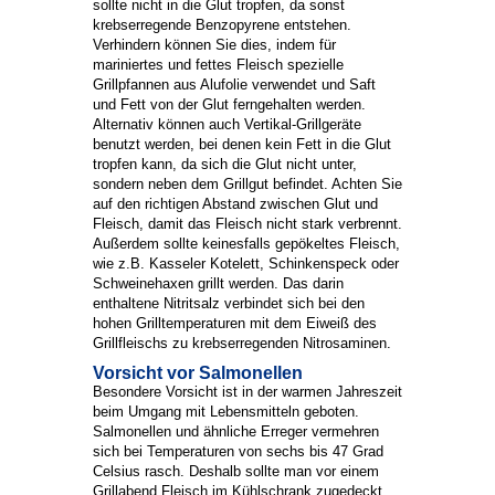
sollte nicht in die Glut tropfen, da sonst
krebserregende Benzopyrene entstehen.
Verhindern können Sie dies, indem für
mariniertes und fettes Fleisch spezielle
Grillpfannen aus Alufolie verwendet und Saft
und Fett von der Glut ferngehalten werden.
Alternativ können auch Vertikal-Grillgeräte
benutzt werden, bei denen kein Fett in die Glut
tropfen kann, da sich die Glut nicht unter,
sondern neben dem Grillgut befindet. Achten Sie
auf den richtigen Abstand zwischen Glut und
Fleisch, damit das Fleisch nicht stark verbrennt.
Außerdem sollte keinesfalls gepökeltes Fleisch,
wie z.B. Kasseler Kotelett, Schinkenspeck oder
Schweinehaxen grillt werden. Das darin
enthaltene Nitritsalz verbindet sich bei den
hohen Grilltemperaturen mit dem Eiweiß des
Grillfleischs zu krebserregenden Nitrosaminen.
Vorsicht vor Salmonellen
Besondere Vorsicht ist in der warmen Jahreszeit
beim Umgang mit Lebensmitteln geboten.
Salmonellen und ähnliche Erreger vermehren
sich bei Temperaturen von sechs bis 47 Grad
Celsius rasch. Deshalb sollte man vor einem
Grillabend Fleisch im Kühlschrank zugedeckt