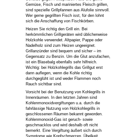
Gemüse, Fisch und mariniertes Fleisch grillen,
sind spezielle Grillpfannen aus Alufolie sinnvoll.
Wer gerne gegrillten Fisch isst, für den lohnt
sich die Anschaffung von Fischkörben.
Heizen Sie richtig den Grill ein. Bei
herkömmlichen Grillgeräten wird üblicherweise
Holzkohle verwendet. Altpapier, Pappe oder
Nadelholz sind zum Heizen ungeeignet.
Grillanzünder sind bequem und sicher – im
Gegensatz zu Benzin. Um die Glut anzufachen,
ist ein Blasebalg ebenfalls sehr hilfreich.
Wichtig: bei Holzkohlegrills das Grillgut erst
dann auflegen, wenn die Kohle richtig
durchgeglüht ist und weder Flammen noch
Rauch sichtbar sind.
Vorsicht bei der Benutzung von Kohlegrills in
Innenräumen. In den letzten Jahren sind
Kohlenmonoxidvergiftungen u.a. durch die
fahrlässige Nutzung von Holzkohlegrills in
geschlossenen Räumen bekannt geworden.
Kohlenmonoxid-Gas ist geruch- sowie
geschmacklos und wird deshalb oft nicht
bemerkt. Eine Vergiftung äußert sich durch
Symptome wie Kopfschmerzen, Übelkeit,