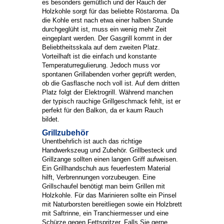
es besonders gemütlich und der Rauch der
Holzkohle sorgt für das beliebte Röstaroma. Da
die Kohle erst nach etwa einer halben Stunde
durchgeglüht ist, muss ein wenig mehr Zeit
eingeplant werden. Der Gasgrill kommt in der
Beliebtheitsskala auf dem zweiten Platz.
Vorteilhaft ist die einfach und konstante
Temperaturregulierung. Jedoch muss vor
spontanen Grillabenden vorher geprüft werden,
ob die Gasflasche noch voll ist. Auf dem dritten
Platz folgt der Elektrogrill. Während manchen
der typisch rauchige Grillgeschmack fehlt, ist er
perfekt für den Balkon, da er kaum Rauch
bildet.
Grillzubehör
Unentbehrlich ist auch das richtige
Handwerkszeug und Zubehör. Grillbesteck und
Grillzange sollten einen langen Griff aufweisen.
Ein Grillhandschuh aus feuerfestem Material
hilft, Verbrennungen vorzubeugen. Eine
Grillschaufel benötigt man beim Grillen mit
Holzkohle. Für das Marinieren sollte ein Pinsel
mit Naturborsten bereitliegen sowie ein Holzbrett
mit Saftrinne, ein Tranchiermesser und eine
Schürze gegen Fettspritzer. Falls Sie gerne