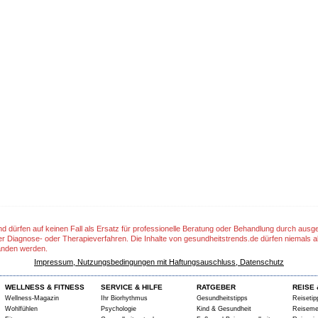
nd dürfen auf keinen Fall als Ersatz für professionelle Beratung oder Behandlung durch aus
er Diagnose- oder Therapieverfahren. Die Inhalte von gesundheitstrends.de dürfen niemals a
anden werden.
Impressum, Nutzungsbedingungen mit Haftungsauschluss, Datenschutz
WELLNESS & FITNESS
SERVICE & HILFE
RATGEBER
REISE 
Wellness-Magazin
Ihr Biorhythmus
Gesundheitstipps
Reisetip
Wohlfühlen
Psychologie
Kind & Gesundheit
Reiseme