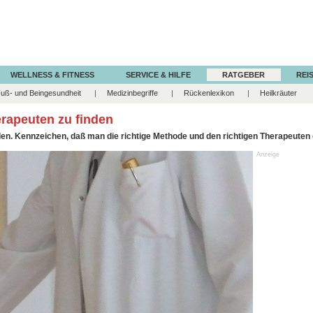
WELLNESS & FITNESS
SERVICE & HILFE
RATGEBER
REIS
uß- und Beingesundheit
Medizinbegriffe
Rückenlexikon
Heilkräuter
erapeuten zu finden
den. Kennzeichen, daß man die richtige Methode und den richtigen Therapeuten 
Anzeige