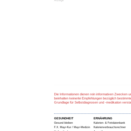
Anzeige
Die Informationen dienen rein informativen Zwecken u
beinhalten keinerlei Empfehlungen bezüglich bestimmt
Grundlage für Selbstdiagnosen und -medikation verst
GESUNDHEIT
ERNÄHRUNG
Gesund bleiben
Kalorien- & Fettdatenbank
F.X. Mayr-Kur / Mayr-Medizin
Kalorienverbrauchsrechner