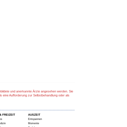
gebildete und anerkannte Ärzte angesehen werden. Sie
ls eine Aufforderung zur Selbstbehandlung oder als
& FREIZEIT
AUSZEIT
ps
Entspannen
dizin
Momente