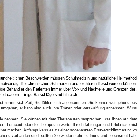
gesundheitlichen Beschwerden müssen Schulmedizin und natürliche Heilmethod
 notwendig. Bei chronischen Schmerzen und leichteren Beschwerden können h
seriöse Behandler den Patienten immer über Vor- und Nachteile und Grenzen der
eit dauern. Einige Ratschläge sind hilfreich.
eut nimmt sich Zeit, Sie fühlen sich angenommen. Sie können weitgehend bes
 umgehen, er kann also auch Ihre Tränen oder Verzweiflung annehmen. Wünsc
 Sie nehmen. Sie können mit dem Therapeuten besprechen, was Ihnen auf dem 
Therapeut oder die Therapeutin wertet Ihre Erfahrungen und Erlebnisse nich
erkbar machen. Anfangs kann es zu einer sogenannten Erstverschlimmerung k
hend vorhanden sind, sollten Sie wieder mehr Hoffnung und Lebensmut hab