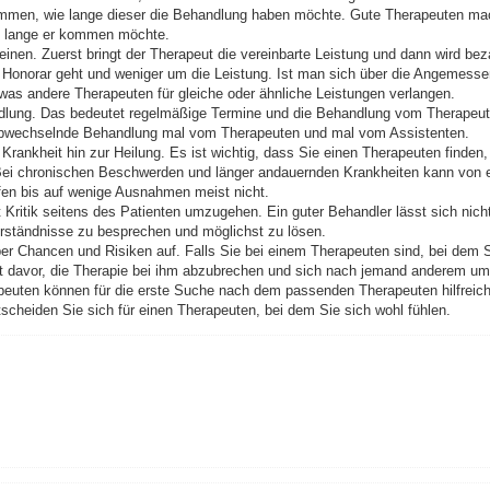
timmen, wie lange dieser die Behandlung haben möchte. Gute Therapeuten ma
ie lange er kommen möchte.
nen. Zuerst bringt der Therapeut die vereinbarte Leistung und dann wird bez
s Honorar geht und weniger um die Leistung. Ist man sich über die Angemess
, was andere Therapeuten für gleiche oder ähnliche Leistungen verlangen.
andlung. Das bedeutet regelmäßige Termine und die Behandlung vom Therapeute
 abwechselnde Behandlung mal vom Therapeuten und mal vom Assistenten.
 Krankheit hin zur Heilung. Es ist wichtig, dass Sie einen Therapeuten finde
 Bei chronischen Beschwerden und länger andauernden Krankheiten kann von 
en bis auf wenige Ausnahmen meist nicht.
it Kritik seitens des Patienten umzugehen. Ein guter Behandler lässt sich nic
rständnisse zu besprechen und möglichst zu lösen.
 über Chancen und Risiken auf. Falls Sie bei einem Therapeuten sind, bei dem 
st davor, die Therapie bei ihm abzubrechen und sich nach jemand anderem u
peuten können für die erste Suche nach dem passenden Therapeuten hilfreich
tscheiden Sie sich für einen Therapeuten, bei dem Sie sich wohl fühlen.