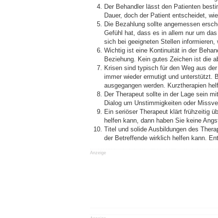
Der Behandler lässt den Patienten bes
Dauer, doch der Patient entscheidet, w
Die Bezahlung sollte angemessen erschei
Gefühl hat, dass es in allem nur um da
sich bei geeigneten Stellen informieren
Wichtig ist eine Kontinuität in der Beh
Beziehung. Kein gutes Zeichen ist die
Krisen sind typisch für den Weg aus der
immer wieder ermutigt und unterstützt.
ausgegangen werden. Kurztherapien helf
Der Therapeut sollte in der Lage sein m
Dialog um Unstimmigkeiten oder Missve
Ein seriöser Therapeut klärt frühzeitig
helfen kann, dann haben Sie keine Ang
Titel und solide Ausbildungen des Thera
der Betreffende wirklich helfen kann. En
Anzeige