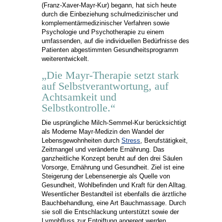
(Franz-Xaver-Mayr-Kur) begann, hat sich heute
durch die Einbeziehung schulmedizinischer und
komplementärmedizinischer Verfahren sowie
Psychologie und Psychotherapie zu einem
umfassenden, auf die individuellen Bedürfnisse des
Patienten abgestimmten Gesundheitsprogramm
weiterentwickelt.
„Die Mayr-Therapie setzt stark
auf Selbstverantwortung, auf
Achtsamkeit und
Selbstkontrolle.“
Die usprüngliche Milch-Semmel-Kur berücksichtigt
als Moderne Mayr-Medizin den Wandel der
Lebensgewohnheiten durch
Stress
, Berufstätigkeit,
Zeitmangel und veränderte Ernährung. Das
ganzheitliche Konzept beruht auf den drei Säulen
Vorsorge, Ernährung und Gesundheit. Ziel ist eine
Steigerung der Lebensenergie als Quelle von
Gesundheit, Wohlbefinden und Kraft für den Alltag.
Wesentlicher Bestandteil ist ebenfalls die ärztliche
Bauchbehandlung, eine Art Bauchmassage. Durch
sie soll die Entschlackung unterstützt sowie der
Lymphfluss zur Entgiftung angeregt werden.