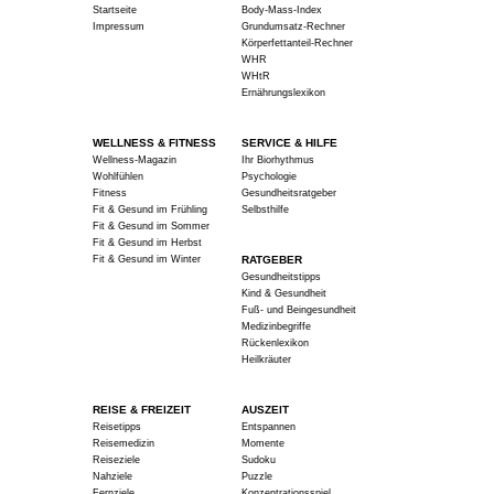
Startseite
Body-Mass-Index
Impressum
Grundumsatz-Rechner
Körperfettanteil-Rechner
WHR
WHtR
Ernährungslexikon
WELLNESS & FITNESS
SERVICE & HILFE
Wellness-Magazin
Ihr Biorhythmus
Wohlfühlen
Psychologie
Fitness
Gesundheitsratgeber
Fit & Gesund im Frühling
Selbsthilfe
Fit & Gesund im Sommer
Fit & Gesund im Herbst
Fit & Gesund im Winter
RATGEBER
Gesundheitstipps
Kind & Gesundheit
Fuß- und Beingesundheit
Medizinbegriffe
Rückenlexikon
Heilkräuter
REISE & FREIZEIT
AUSZEIT
Reisetipps
Entspannen
Reisemedizin
Momente
Reiseziele
Sudoku
Nahziele
Puzzle
Fernziele
Konzentrationsspiel