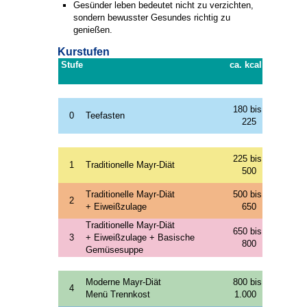
Gesünder leben bedeutet nicht zu verzichten,
sondern bewusster Gesundes richtig zu
genießen.
Kurstufen
Stufe
ca. kcal
180 bis
0
Teefasten
225
225 bis
1
Traditionelle Mayr-Diät
500
Traditionelle Mayr-Diät
500 bis
2
+ Eiweißzulage
650
Traditionelle Mayr-Diät
650 bis
3
+ Eiweißzulage + Basische
800
Gemüsesuppe
Moderne Mayr-Diät
800 bis
4
Menü Trennkost
1.000