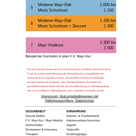
Moderne Mayr-Diät
1.000 bis
5
Menü Schonkost
1.150
Moderne Mayr-Diät
1.150 bis
6
Menü Schonkost + Dessert
1.300
1.300 bis
7
Mayr Vitalkost
1.500
Beispiel der Kurstufen in einer F.X. Mayr-Kur
Die Informationen dienen rein informativen Zwecken und dürfen auf keinen Fall als
Ersatz für professionelle Beratung oder Behandlung durch ausgebildete und
anerkannte Ärzte angesehen werden. Sie beinhalten keinerlei Empfehlungen
bezüglich bestimmter Diagnose- oder Therapieverfahren. Die Inhalte von
gesundheitstrends.de dürfen niemals als eine Aufforderung zur Selbstbehandlung
oder als Grundlage für Selbstdiagnosen und -medikation verstanden werden.
Impressum, Nutzungsbedingungen mit
Haftungsauschluss, Datenschutz
GESUNDHEIT
ERNÄHRUNG
Gesund bleiben
Kalorien- & Fettdatenbank
F.X. Mayr-Kur / Mayr-Medizin
Kalorienverbrauchsrechner
Heilmethoden
Arganöl
Sichtweisen & Interviews
Vitalstoffe
Therapien
Ernährungstipps