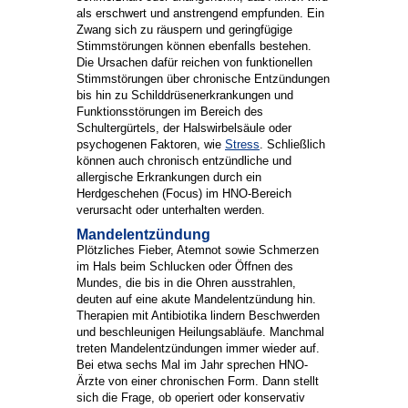
als erschwert und anstrengend empfunden. Ein
Zwang sich zu räuspern und geringfügige
Stimmstörungen können ebenfalls bestehen.
Die Ursachen dafür reichen von funktionellen
Stimmstörungen über chronische Entzündungen
bis hin zu Schilddrüsenerkrankungen und
Funktionsstörungen im Bereich des
Schultergürtels, der Halswirbelsäule oder
psychogenen Faktoren, wie
Stress
. Schließlich
können auch chronisch entzündliche und
allergische Erkrankungen durch ein
Herdgeschehen (Focus) im HNO-Bereich
verursacht oder unterhalten werden.
Mandelentzündung
Plötzliches Fieber, Atemnot sowie Schmerzen
im Hals beim Schlucken oder Öffnen des
Mundes, die bis in die Ohren ausstrahlen,
deuten auf eine akute Mandelentzündung hin.
Therapien mit Antibiotika lindern Beschwerden
und beschleunigen Heilungsabläufe. Manchmal
treten Mandelentzündungen immer wieder auf.
Bei etwa sechs Mal im Jahr sprechen HNO-
Ärzte von einer chronischen Form. Dann stellt
sich die Frage, ob operiert oder konservativ