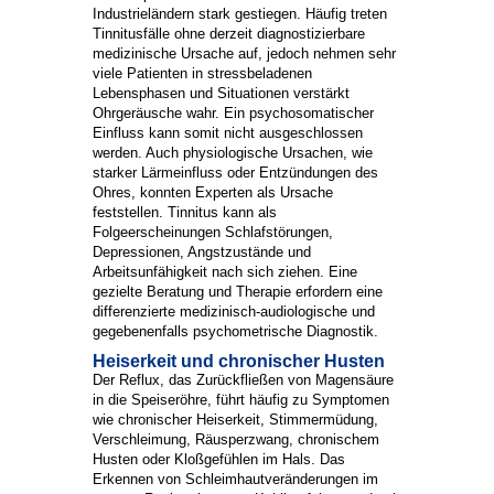
Industrieländern stark gestiegen. Häufig treten
Tinnitusfälle ohne derzeit diagnostizierbare
medizinische Ursache auf, jedoch nehmen sehr
viele Patienten in stressbeladenen
Lebensphasen und Situationen verstärkt
Ohrgeräusche wahr. Ein psychosomatischer
Einfluss kann somit nicht ausgeschlossen
werden. Auch physiologische Ursachen, wie
starker Lärmeinfluss oder Entzündungen des
Ohres, konnten Experten als Ursache
feststellen. Tinnitus kann als
Folgeerscheinungen Schlafstörungen,
Depressionen, Angstzustände und
Arbeitsunfähigkeit nach sich ziehen. Eine
gezielte Beratung und Therapie erfordern eine
differenzierte medizinisch-audiologische und
gegebenenfalls psychometrische Diagnostik.
Heiserkeit und chronischer Husten
Der Reflux, das Zurückfließen von Magensäure
in die Speiseröhre, führt häufig zu Symptomen
wie chronischer Heiserkeit, Stimmermüdung,
Verschleimung, Räusperzwang, chronischem
Husten oder Kloßgefühlen im Hals. Das
Erkennen von Schleimhautveränderungen im