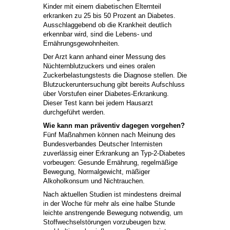
Kinder mit einem diabetischen Elternteil
erkranken zu 25 bis 50 Prozent an Diabetes.
Ausschlaggebend ob die Krankheit deutlich
erkennbar wird, sind die Lebens- und
Ernährungsgewohnheiten.
Der Arzt kann anhand einer Messung des
Nüchternblutzuckers und eines oralen
Zuckerbelastungstests die Diagnose stellen. Die
Blutzuckeruntersuchung gibt bereits Aufschluss
über Vorstufen einer Diabetes-Erkrankung.
Dieser Test kann bei jedem Hausarzt
durchgeführt werden.
Wie kann man präventiv dagegen vorgehen?
Fünf Maßnahmen können nach Meinung des
Bundesverbandes Deutscher Internisten
zuverlässig einer Erkrankung an Typ-2-Diabetes
vorbeugen: Gesunde Ernährung, regelmäßige
Bewegung, Normalgewicht, mäßiger
Alkoholkonsum und Nichtrauchen.
Nach aktuellen Studien ist mindestens dreimal
in der Woche für mehr als eine halbe Stunde
leichte anstrengende Bewegung notwendig, um
Stoffwechselstörungen vorzubeugen bzw.