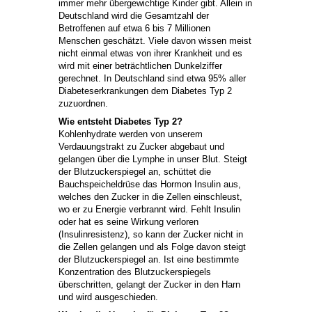
immer mehr übergewichtige Kinder gibt. Allein in
Deutschland wird die Gesamtzahl der
Betroffenen auf etwa 6 bis 7 Millionen
Menschen geschätzt. Viele davon wissen meist
nicht einmal etwas von ihrer Krankheit und es
wird mit einer beträchtlichen Dunkelziffer
gerechnet. In Deutschland sind etwa 95% aller
Diabeteserkrankungen dem Diabetes Typ 2
zuzuordnen.
Wie entsteht Diabetes Typ 2?
Kohlenhydrate werden von unserem
Verdauungstrakt zu Zucker abgebaut und
gelangen über die Lymphe in unser Blut. Steigt
der Blutzuckerspiegel an, schüttet die
Bauchspeicheldrüse das Hormon Insulin aus,
welches den Zucker in die Zellen einschleust,
wo er zu Energie verbrannt wird. Fehlt Insulin
oder hat es seine Wirkung verloren
(Insulinresistenz), so kann der Zucker nicht in
die Zellen gelangen und als Folge davon steigt
der Blutzuckerspiegel an. Ist eine bestimmte
Konzentration des Blutzuckerspiegels
überschritten, gelangt der Zucker in den Harn
und wird ausgeschieden.