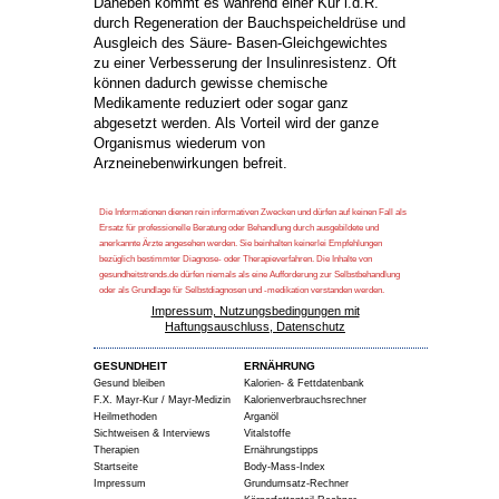
Daneben kommt es während einer Kur i.d.R.
durch Regeneration der Bauchspeicheldrüse und
Ausgleich des Säure- Basen-Gleichgewichtes
zu einer Verbesserung der Insulinresistenz. Oft
können dadurch gewisse chemische
Medikamente reduziert oder sogar ganz
abgesetzt werden. Als Vorteil wird der ganze
Organismus wiederum von
Arzneinebenwirkungen befreit.
Die Informationen dienen rein informativen Zwecken und dürfen auf keinen Fall als
Ersatz für professionelle Beratung oder Behandlung durch ausgebildete und
anerkannte Ärzte angesehen werden. Sie beinhalten keinerlei Empfehlungen
bezüglich bestimmter Diagnose- oder Therapieverfahren. Die Inhalte von
gesundheitstrends.de dürfen niemals als eine Aufforderung zur Selbstbehandlung
oder als Grundlage für Selbstdiagnosen und -medikation verstanden werden.
Impressum, Nutzungsbedingungen mit
Haftungsauschluss, Datenschutz
GESUNDHEIT
ERNÄHRUNG
Gesund bleiben
Kalorien- & Fettdatenbank
F.X. Mayr-Kur / Mayr-Medizin
Kalorienverbrauchsrechner
Heilmethoden
Arganöl
Sichtweisen & Interviews
Vitalstoffe
Therapien
Ernährungstipps
Startseite
Body-Mass-Index
Impressum
Grundumsatz-Rechner