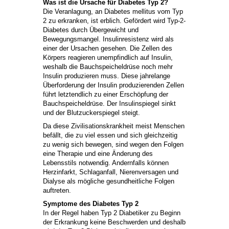
Was ist die Ursache für Diabetes Typ 2?
Die Veranlagung, an Diabetes mellitus vom Typ
2 zu erkranken, ist erblich. Gefördert wird Typ-2-
Diabetes durch Übergewicht und
Bewegungsmangel. Insulinresistenz wird als
einer der Ursachen gesehen. Die Zellen des
Körpers reagieren unempfindlich auf Insulin,
weshalb die Bauchspeicheldrüse noch mehr
Insulin produzieren muss. Diese jahrelange
Überforderung der Insulin produzierenden Zellen
führt letztendlich zu einer Erschöpfung der
Bauchspeicheldrüse. Der Insulinspiegel sinkt
und der Blutzuckerspiegel steigt.
Da diese Zivilisationskrankheit meist Menschen
befällt, die zu viel essen und sich gleichzeitig
zu wenig sich bewegen, sind wegen den Folgen
eine Therapie und eine Änderung des
Lebensstils notwendig. Andernfalls können
Herzinfarkt, Schlaganfall, Nierenversagen und
Dialyse als mögliche gesundheitliche Folgen
auftreten.
Symptome des Diabetes Typ 2
In der Regel haben Typ 2 Diabetiker zu Beginn
der Erkrankung keine Beschwerden und deshalb