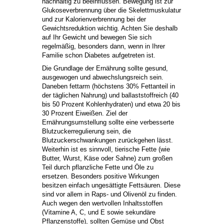
nachhaltig zu beeinflussen. Bewegung ist zur
Glukoseverbrennung über die Skelettmuskulatur
und zur Kalorienverbrennung bei der
Gewichtsreduktion wichtig. Achten Sie deshalb
auf Ihr Gewicht und bewegen Sie sich
regelmäßig, besonders dann, wenn in Ihrer
Familie schon Diabetes aufgetreten ist.
Die Grundlage der Ernährung sollte gesund,
ausgewogen und abwechslungsreich sein.
Daneben fettarm (höchstens 30% Fettanteil in
der täglichen Nahrung) und ballaststoffreich (40
bis 50 Prozent Kohlenhydraten) und etwa 20 bis
30 Prozent Eiweißen. Ziel der
Ernährungsumstellung sollte eine verbesserte
Blutzuckerregulierung sein, die
Blutzuckerschwankungen zurückgehen lässt.
Weiterhin ist es sinnvoll, tierische Fette (wie
Butter, Wurst, Käse oder Sahne) zum großen
Teil durch pflanzliche Fette und Öle zu
ersetzen. Besonders positive Wirkungen
besitzen einfach ungesättigte Fettsäuren. Diese
sind vor allem in Raps- und Olivenöl zu finden.
Auch wegen den wertvollen Inhaltsstoffen
(Vitamine A, C, und E sowie sekundäre
Pflanzenstoffe), sollten Gemüse und Obst