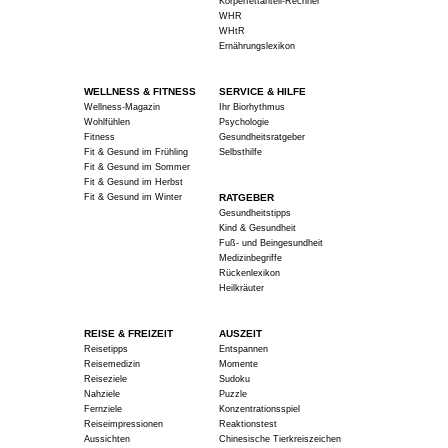
Körperfettanteil-Rechner
WHR
WHtR
Ernährungslexikon
WELLNESS & FITNESS
SERVICE & HILFE
Wellness-Magazin
Ihr Biorhythmus
Wohlfühlen
Psychologie
Fitness
Gesundheitsratgeber
Fit & Gesund im Frühling
Selbsthilfe
Fit & Gesund im Sommer
Fit & Gesund im Herbst
Fit & Gesund im Winter
RATGEBER
Gesundheitstipps
Kind & Gesundheit
Fuß- und Beingesundheit
Medizinbegriffe
Rückenlexikon
Heilkräuter
REISE & FREIZEIT
AUSZEIT
Reisetipps
Entspannen
Reisemedizin
Momente
Reiseziele
Sudoku
Nahziele
Puzzle
Fernziele
Konzentrationsspiel
Reiseimpressionen
Reaktionstest
Aussichten
Chinesische Tierkreiszeichen