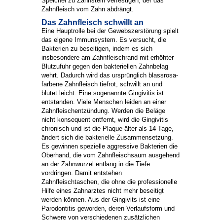
Speichel zu Zahnstein verfestigen, der das
Zahnfleisch vom Zahn abdrängt.
Das Zahnfleisch schwillt an
Eine Hauptrolle bei der Gewebszerstörung spielt
das eigene Immunsystem. Es versucht, die
Bakterien zu beseitigen, indem es sich
insbesondere am Zahnfleischrand mit erhöhter
Blutzufuhr gegen den bakteriellen Zahnbelag
wehrt. Dadurch wird das ursprünglich blassrosa-
farbene Zahnfleisch tiefrot, schwillt an und
blutet leicht. Eine sogenannte Gingivitis ist
entstanden. Viele Menschen leiden an einer
Zahnfleischentzündung. Werden die Beläge
nicht konsequent entfernt, wird die Gingivitis
chronisch und ist die Plaque älter als 14 Tage,
ändert sich die bakterielle Zusammensetzung.
Es gewinnen spezielle aggressive Bakterien die
Oberhand, die vom Zahnfleischsaum ausgehend
an der Zahnwurzel entlang in die Tiefe
vordringen. Damit entstehen
Zahnfleischtaschen, die ohne die professionelle
Hilfe eines Zahnarztes nicht mehr beseitigt
werden können. Aus der Gingivits ist eine
Parodontitis geworden, deren Verlaufsform und
Schwere von verschiedenen zusätzlichen