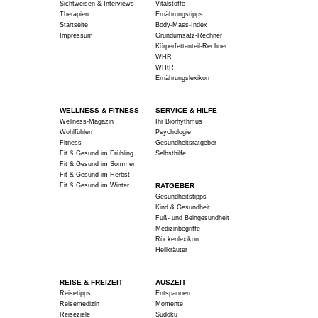
Sichtweisen & Interviews
Vitalstoffe
Therapien
Ernährungstipps
Startseite
Body-Mass-Index
Impressum
Grundumsatz-Rechner
Körperfettanteil-Rechner
WHR
WHtR
Ernährungslexikon
WELLNESS & FITNESS
SERVICE & HILFE
Wellness-Magazin
Ihr Biorhythmus
Wohlfühlen
Psychologie
Fitness
Gesundheitsratgeber
Fit & Gesund im Frühling
Selbsthilfe
Fit & Gesund im Sommer
Fit & Gesund im Herbst
Fit & Gesund im Winter
RATGEBER
Gesundheitstipps
Kind & Gesundheit
Fuß- und Beingesundheit
Medizinbegriffe
Rückenlexikon
Heilkräuter
REISE & FREIZEIT
AUSZEIT
Reisetipps
Entspannen
Reisemedizin
Momente
Reiseziele
Sudoku