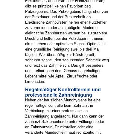
Elektrische Zahnbürste oder Handzahnbürste,
gibt es prinzipell keinen Favoriten bzgl.
Putzergebnis. Das Putzergebnis hängt eher von
der Putzdauer und der Putztechnik ab.
Elektrische Zahnbürsten helfen eher Putzfehler
zu vermeiden oder auszubügeln. Moderne
elektrische Zahnbürsten warnen bei zu starkem
Druck und helfen bei der Putzdauer mit einem
akustischen oder optischen Signal. Optimal ist
eine gründliche Reinigung zwei bis drei Mal
täglich. Wer übermäßig zur Bürste greift,
schrubbt schnell den schützenden Schmelz weg
und reizt das Zahnfleisch. Das gilt besonders
unmittelbar nach dem Genuss säurehaltiger
Lebensmittel wie Äpfel, Zitrusfrüchte oder
Limonaden.
Regelmäßiger Kontrolltermin und
professionelle Zahnreinigung
Neben der häuslichen Mundhygiene ist eine
regelmäßige Kontrolle beim Zahnarzt in
Verbindung mit einer professionellen
Zahnreinigung angebracht. Nur dann kann der
Zahnarzt Bakterienherde unter Füllungen oder
an Zahnwurzeln, Druckstellen oder eine
veränderte Mundschleimhaut rechtzeitig mit