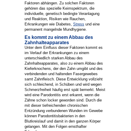
Faktoren abhängen. Zu solchen Faktoren
gehören das spezielle Keimspektrum, die
individuelle, genetisch bedingte Veranlagung
und Reaktion, Risiken wie Rauchen,
Erkrankungen wie Diabetes,
Stress
und eine
permanent mangelnde Mundhygiene.
Es kommt zu einem Abbau des
Zahnhalteapparates
Unter dem Einfluss dieser Faktoren kommt es
im Verlauf der Erkrankungen zu einem
unterschiedlich starken Abbau des
Zahnhalteapparates, also zu einem Abbau des
Kieferknochens, der den Zahn umgibt und des
verbindenden und haltenden Fasergewebes
samt Zahnfleisch. Diese Entwicklung vollzieht
sich schleichend, in Schüben und wird wegen
Schmerzfreiheit häufig erst spät bemerkt. Meist
wird eine Parodontitis erst erkannt, wenn die
Zähne schon locker geworden sind. Durch die
mit dieser tiefreichenden chronischen
Entzündung verbundenen Wunden im Gewebe
können Parodontitisbakterien in den
Blutkreislauf und damit in den ganzen Körper
gelangen. Mit den Folgen ernsthafter