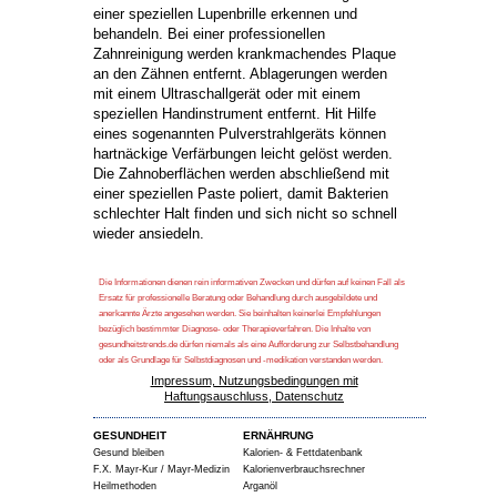
einer speziellen Lupenbrille erkennen und
behandeln. Bei einer professionellen
Zahnreinigung werden krankmachendes Plaque
an den Zähnen entfernt. Ablagerungen werden
mit einem Ultraschallgerät oder mit einem
speziellen Handinstrument entfernt. Hit Hilfe
eines sogenannten Pulverstrahlgeräts können
hartnäckige Verfärbungen leicht gelöst werden.
Die Zahnoberflächen werden abschließend mit
einer speziellen Paste poliert, damit Bakterien
schlechter Halt finden und sich nicht so schnell
wieder ansiedeln.
Die Informationen dienen rein informativen Zwecken und dürfen auf keinen Fall als
Ersatz für professionelle Beratung oder Behandlung durch ausgebildete und
anerkannte Ärzte angesehen werden. Sie beinhalten keinerlei Empfehlungen
bezüglich bestimmter Diagnose- oder Therapieverfahren. Die Inhalte von
gesundheitstrends.de dürfen niemals als eine Aufforderung zur Selbstbehandlung
oder als Grundlage für Selbstdiagnosen und -medikation verstanden werden.
Impressum, Nutzungsbedingungen mit
Haftungsauschluss, Datenschutz
GESUNDHEIT
ERNÄHRUNG
Gesund bleiben
Kalorien- & Fettdatenbank
F.X. Mayr-Kur / Mayr-Medizin
Kalorienverbrauchsrechner
Heilmethoden
Arganöl