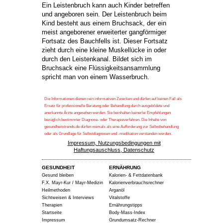
Ein Leistenbruch kann auch Kinder betreffen
und angeboren sein. Der Leistenbruch beim
Kind besteht aus einem Bruchsack, der ein
meist angeborener erweiterter gangförmiger
Fortsatz des Bauchfells ist. Dieser Fortsatz
zieht durch eine kleine Muskellücke in oder
durch den Leistenkanal. Bildet sich im
Bruchsack eine Flüssigkeitsansammlung
spricht man von einem Wasserbruch.
Die Informationen dienen rein informativen Zwecken und dürfen auf keinen Fall als
Ersatz für professionelle Beratung oder Behandlung durch ausgebildete und
anerkannte Ärzte angesehen werden. Sie beinhalten keinerlei Empfehlungen
bezüglich bestimmter Diagnose- oder Therapieverfahren. Die Inhalte von
gesundheitstrends.de dürfen niemals als eine Aufforderung zur Selbstbehandlung
oder als Grundlage für Selbstdiagnosen und -medikation verstanden werden.
Impressum, Nutzungsbedingungen mit
Haftungsauschluss, Datenschutz
GESUNDHEIT
ERNÄHRUNG
Gesund bleiben
Kalorien- & Fettdatenbank
F.X. Mayr-Kur / Mayr-Medizin
Kalorienverbrauchsrechner
Heilmethoden
Arganöl
Sichtweisen & Interviews
Vitalstoffe
Therapien
Ernährungstipps
Startseite
Body-Mass-Index
Impressum
Grundumsatz-Rechner