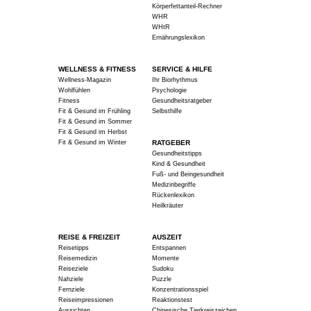
Körperfettanteil-Rechner
WHR
WHtR
Ernährungslexikon
WELLNESS & FITNESS
SERVICE & HILFE
Wellness-Magazin
Ihr Biorhythmus
Wohlfühlen
Psychologie
Fitness
Gesundheitsratgeber
Fit & Gesund im Frühling
Selbsthilfe
Fit & Gesund im Sommer
Fit & Gesund im Herbst
Fit & Gesund im Winter
RATGEBER
Gesundheitstipps
Kind & Gesundheit
Fuß- und Beingesundheit
Medizinbegriffe
Rückenlexikon
Heilkräuter
REISE & FREIZEIT
AUSZEIT
Reisetipps
Entspannen
Reisemedizin
Momente
Reiseziele
Sudoku
Nahziele
Puzzle
Fernziele
Konzentrationsspiel
Reiseimpressionen
Reaktionstest
Aussichten
Chinesische Tierkreiszeichen