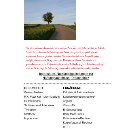
Die Informationen dienen rein informativen Zwecken und dürfen auf keinen Fall als
Ersatz für professionelle Beratung oder Behandlung durch ausgebildete und
anerkannte Ärzte angesehen werden. Sie beinhalten keinerlei Empfehlungen
bezüglich bestimmter Diagnose- oder Therapieverfahren. Die Inhalte von
gesundheitstrends.de dürfen niemals als eine Aufforderung zur Selbstbehandlung
oder als Grundlage für Selbstdiagnosen und -medikation verstanden werden.
Impressum, Nutzungsbedingungen mit
Haftungsauschluss, Datenschutz
GESUNDHEIT
ERNÄHRUNG
Gesund bleiben
Kalorien- & Fettdatenbank
F.X. Mayr-Kur / Mayr-Medizin
Kalorienverbrauchsrechner
Heilmethoden
Arganöl
Sichtweisen & Interviews
Vitalstoffe
Therapien
Ernährungstipps
Startseite
Body-Mass-Index
Impressum
Grundumsatz-Rechner
Körperfettanteil-Rechner
WHR