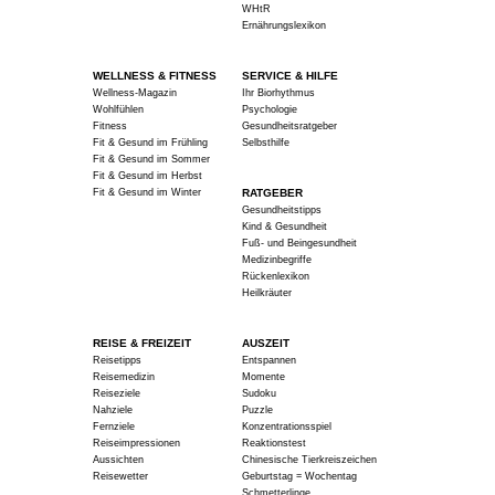
WHtR
Ernährungslexikon
WELLNESS & FITNESS
SERVICE & HILFE
Wellness-Magazin
Ihr Biorhythmus
Wohlfühlen
Psychologie
Fitness
Gesundheitsratgeber
Fit & Gesund im Frühling
Selbsthilfe
Fit & Gesund im Sommer
Fit & Gesund im Herbst
Fit & Gesund im Winter
RATGEBER
Gesundheitstipps
Kind & Gesundheit
Fuß- und Beingesundheit
Medizinbegriffe
Rückenlexikon
Heilkräuter
REISE & FREIZEIT
AUSZEIT
Reisetipps
Entspannen
Reisemedizin
Momente
Reiseziele
Sudoku
Nahziele
Puzzle
Fernziele
Konzentrationsspiel
Reiseimpressionen
Reaktionstest
Aussichten
Chinesische Tierkreiszeichen
Reisewetter
Geburtstag = Wochentag
Schmetterlinge