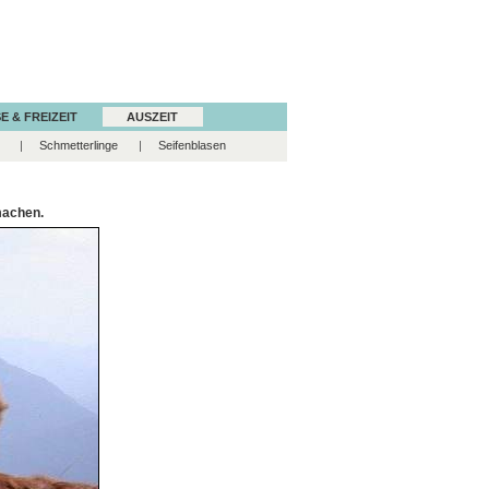
E & FREIZEIT
AUSZEIT
Schmetterlinge
Seifenblasen
 machen.