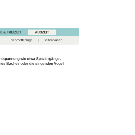
E & FREIZEIT
AUSZEIT
Schmetterlinge
Seifenblasen
Entspannung wie etwa Spaziergänge,
ines Baches oder die singenden Vögel