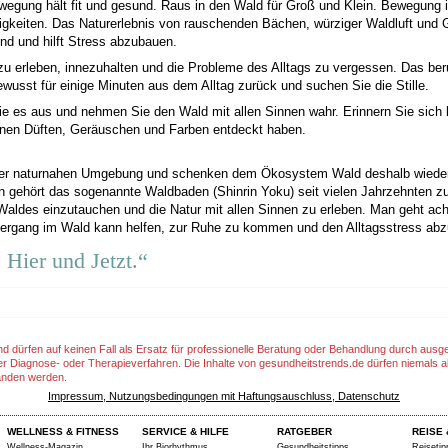
ewegung hält fit und gesund. Raus in den Wald für Groß und Klein. Bewegung
higkeiten. Das Naturerlebnis von rauschenden Bächen, würziger Waldluft und
end und hilft Stress abzubauen.
zu erleben, innezuhalten und die Probleme des Alltags zu vergessen. Das beruh
wusst für einige Minuten aus dem Alltag zurück und suchen Sie die Stille.
 es aus und nehmen Sie den Wald mit allen Sinnen wahr. Erinnern Sie sich
einen Düften, Geräuschen und Farben entdeckt haben.
ner naturnahen Umgebung und schenken dem Ökosystem Wald deshalb wieder
an gehört das sogenannte Waldbaden (Shinrin Yoku) seit vielen Jahrzehnten z
aldes einzutauchen und die Natur mit allen Sinnen zu erleben. Man geht ac
ergang im Wald kann helfen, zur Ruhe zu kommen und den Alltagsstress ab
 Hier und Jetzt.“
nd dürfen auf keinen Fall als Ersatz für professionelle Beratung oder Behandlung durch aus
er Diagnose- oder Therapieverfahren. Die Inhalte von gesundheitstrends.de dürfen niemals a
anden werden.
Impressum, Nutzungsbedingungen mit Haftungsauschluss, Datenschutz
WELLNESS & FITNESS
SERVICE & HILFE
RATGEBER
REISE 
Wellness-Magazin
Ihr Biorhythmus
Gesundheitstipps
Reisetip