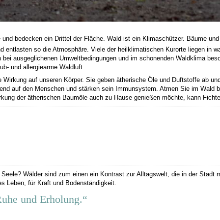
und bedecken ein Drittel der Fläche. Wald ist ein Klimaschützer. Bäume un
 entlasten so die Atmosphäre. Viele der heilklimatischen Kurorte liegen in w
ich bei ausgeglichenen Umweltbedingungen und im schonenden Waldklima bes
aub- und allergiearme Waldluft.
Wirkung auf unseren Körper. Sie geben ätherische Öle und Duftstoffe ab und
chend auf den Menschen und stärken sein Immunsystem. Atmen Sie im Wald b
kung der ätherischen Baumöle auch zu Hause genießen möchte, kann Fichten-
eele? Wälder sind zum einen ein Kontrast zur Alltagswelt, die in der Stadt 
s Leben, für Kraft und Bodenständigkeit.
Ruhe und Erholung.“