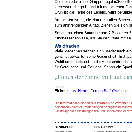
Ob allein oder in der Gruppe, regelmäßige B
verbessert die grob- und feinmotorischen Fä
Grün ist die Farbe des Lebens, wirkt beruhig
Am besten ist es, die Natur mit allen Sinnen 
zum anstrengenden Alltag. Ziehen Sie sich be
Schon mal einen Baum umarmt? Probieren Sie
Kindheitserlebnisse, als Sie den Wald mit s
Waldbaden
Viele Menschen sehnen sich wieder nach ei
geht, tut etwas für seine Gesundheit. In Jap
Waldbaden bedeutet, in die Atmosphäre des W
für Geräusche und Gerüche. Schon ein Spazi
„Fokus der Sinne voll auf das
Anzeige
Einkaufstipp:
Herren Damen Barfußschuhe
Die Informationen dienen rein informativen Zwecken u
beinhalten keinerlei Empfehlungen bezüglich bestimmt
Grundlage für Selbstdiagnosen und -medikation verst
GESUNDHEIT
ERNÄHRUNG
Gesund bleiben
Kalorien- & Fettdatenbank