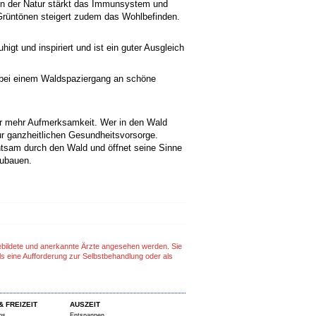
 in der Natur stärkt das Immunsystem und
 Grüntönen steigert zudem das Wohlbefinden.
igt und inspiriert und ist ein guter Ausgleich
 bei einem Waldspaziergang an schöne
 mehr Aufmerksamkeit. Wer in den Wald
ur ganzheitlichen Gesundheitsvorsorge.
htsam durch den Wald und öffnet seine Sinne
zubauen.
gebildete und anerkannte Ärzte angesehen werden. Sie
ls eine Aufforderung zur Selbstbehandlung oder als
& FREIZEIT
AUSZEIT
ps
Entspannen