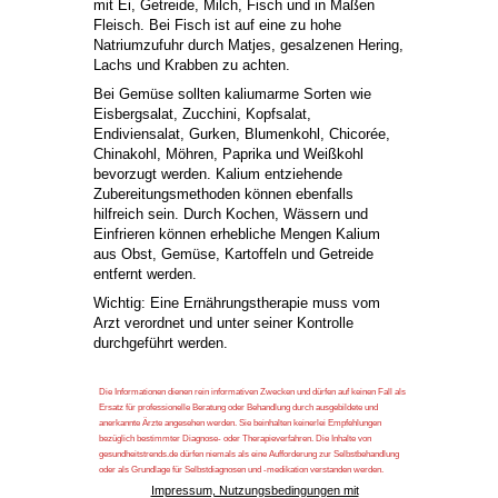
mit Ei, Getreide, Milch, Fisch und in Maßen
Fleisch. Bei Fisch ist auf eine zu hohe
Natriumzufuhr durch Matjes, gesalzenen Hering,
Lachs und Krabben zu achten.
Bei Gemüse sollten kaliumarme Sorten wie
Eisbergsalat, Zucchini, Kopfsalat,
Endiviensalat, Gurken, Blumenkohl, Chicorée,
Chinakohl, Möhren, Paprika und Weißkohl
bevorzugt werden. Kalium entziehende
Zubereitungsmethoden können ebenfalls
hilfreich sein. Durch Kochen, Wässern und
Einfrieren können erhebliche Mengen Kalium
aus Obst, Gemüse, Kartoffeln und Getreide
entfernt werden.
Wichtig: Eine Ernährungstherapie muss vom
Arzt verordnet und unter seiner Kontrolle
durchgeführt werden.
Die Informationen dienen rein informativen Zwecken und dürfen auf keinen Fall als
Ersatz für professionelle Beratung oder Behandlung durch ausgebildete und
anerkannte Ärzte angesehen werden. Sie beinhalten keinerlei Empfehlungen
bezüglich bestimmter Diagnose- oder Therapieverfahren. Die Inhalte von
gesundheitstrends.de dürfen niemals als eine Aufforderung zur Selbstbehandlung
oder als Grundlage für Selbstdiagnosen und -medikation verstanden werden.
Impressum, Nutzungsbedingungen mit