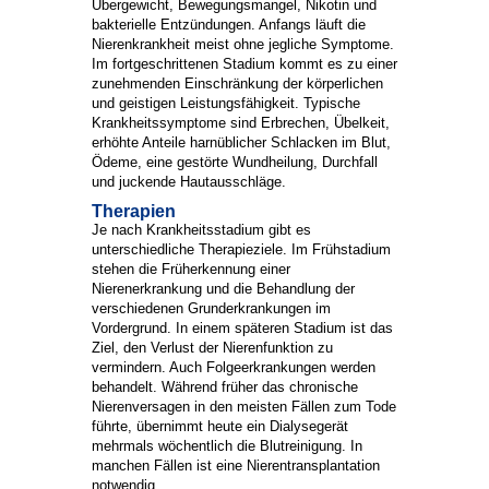
Übergewicht, Bewegungsmangel, Nikotin und
bakterielle Entzündungen. Anfangs läuft die
Nierenkrankheit meist ohne jegliche Symptome.
Im fortgeschrittenen Stadium kommt es zu einer
zunehmenden Einschränkung der körperlichen
und geistigen Leistungsfähigkeit. Typische
Krankheitssymptome sind Erbrechen, Übelkeit,
erhöhte Anteile harnüblicher Schlacken im Blut,
Ödeme, eine gestörte Wundheilung, Durchfall
und juckende Hautausschläge.
Therapien
Je nach Krankheitsstadium gibt es
unterschiedliche Therapieziele. Im Frühstadium
stehen die Früherkennung einer
Nierenerkrankung und die Behandlung der
verschiedenen Grunderkrankungen im
Vordergrund. In einem späteren Stadium ist das
Ziel, den Verlust der Nierenfunktion zu
vermindern. Auch Folgeerkrankungen werden
behandelt. Während früher das chronische
Nierenversagen in den meisten Fällen zum Tode
führte, übernimmt heute ein Dialysegerät
mehrmals wöchentlich die Blutreinigung. In
manchen Fällen ist eine Nierentransplantation
notwendig.