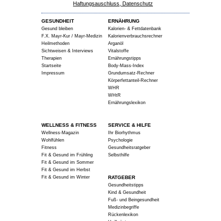
Haftungsauschluss, Datenschutz
GESUNDHEIT
ERNÄHRUNG
Gesund bleiben
Kalorien- & Fettdatenbank
F.X. Mayr-Kur / Mayr-Medizin
Kalorienverbrauchsrechner
Heilmethoden
Arganöl
Sichtweisen & Interviews
Vitalstoffe
Therapien
Ernährungstipps
Startseite
Body-Mass-Index
Impressum
Grundumsatz-Rechner
Körperfettanteil-Rechner
WHR
WHtR
Ernährungslexikon
WELLNESS & FITNESS
SERVICE & HILFE
Wellness-Magazin
Ihr Biorhythmus
Wohlfühlen
Psychologie
Fitness
Gesundheitsratgeber
Fit & Gesund im Frühling
Selbsthilfe
Fit & Gesund im Sommer
Fit & Gesund im Herbst
Fit & Gesund im Winter
RATGEBER
Gesundheitstipps
Kind & Gesundheit
Fuß- und Beingesundheit
Medizinbegriffe
Rückenlexikon