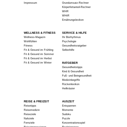
Impressum
Grundumsatz-Rechner
Körperfettanteil-Rechner
WHR
WHtR
Ernährungslexikon
WELLNESS & FITNESS
SERVICE & HILFE
Wellness-Magazin
Ihr Biorhythmus
Wohlfühlen
Psychologie
Fitness
Gesundheitsratgeber
Fit & Gesund im Frühling
Selbsthilfe
Fit & Gesund im Sommer
Fit & Gesund im Herbst
Fit & Gesund im Winter
RATGEBER
Gesundheitstipps
Kind & Gesundheit
Fuß- und Beingesundheit
Medizinbegriffe
Rückenlexikon
Heilkräuter
REISE & FREIZEIT
AUSZEIT
Reisetipps
Entspannen
Reisemedizin
Momente
Reiseziele
Sudoku
Nahziele
Puzzle
Fernziele
Konzentrationsspiel