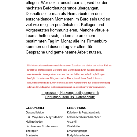
pflegen. Wer sozial unsichtbar ist, wird bei der
nächsten Beförderungsrunde übergangen.
Deshalb sollte man als Heimarbeiter in den
entscheidenden Momenten im Büro sein und so
viel wie möglich persönlich mit Kollegen und
Vorgesetzten kommunizieren. Manche virtuelle
Teams helfen sich, indem sie an einem
bestimmten Tag im Monat alle ins Firmenbüro
kommen und diesen Tag vor allem für
Gespräche und gemeinsame Arbeit nutzen.
Die Informationen dienen rein informativen Zwecken und dürfen auf keinen Fall als
Ersatz für professionelle Beratung oder Behandlung durch ausgebildete und
anerkannte Ärzte angesehen werden. Sie beinhalten keinerlei Empfehlungen
bezüglich bestimmter Diagnose- oder Therapieverfahren. Die Inhalte von
gesundheitstrends.de dürfen niemals als eine Aufforderung zur Selbstbehandlung
oder als Grundlage für Selbstdiagnosen und -medikation verstanden werden.
Impressum, Nutzungsbedingungen mit
Haftungsauschluss, Datenschutz
GESUNDHEIT
ERNÄHRUNG
Gesund bleiben
Kalorien- & Fettdatenbank
F.X. Mayr-Kur / Mayr-Medizin
Kalorienverbrauchsrechner
Heilmethoden
Arganöl
Sichtweisen & Interviews
Vitalstoffe
Therapien
Ernährungstipps
Startseite
Body-Mass-Index