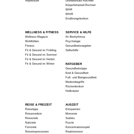
Impressum
Grundumsatz-Rechner
Körperfettanteil-Rechner
WHR
WHtR
Ernährungslexikon
WELLNESS & FITNESS
SERVICE & HILFE
Wellness-Magazin
Ihr Biorhythmus
Wohlfühlen
Psychologie
Fitness
Gesundheitsratgeber
Fit & Gesund im Frühling
Selbsthilfe
Fit & Gesund im Sommer
Fit & Gesund im Herbst
Fit & Gesund im Winter
RATGEBER
Gesundheitstipps
Kind & Gesundheit
Fuß- und Beingesundheit
Medizinbegriffe
Rückenlexikon
Heilkräuter
REISE & FREIZEIT
AUSZEIT
Reisetipps
Entspannen
Reisemedizin
Momente
Reiseziele
Sudoku
Nahziele
Puzzle
Fernziele
Konzentrationsspiel
Reiseimpressionen
Reaktionstest