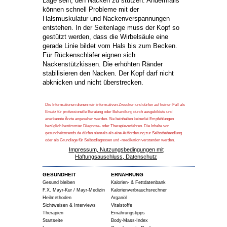
Lage sein, den Nacken zu stützen. Andernfalls
können schnell Probleme mit der
Halsmuskulatur und Nackenverspannungen
entstehen. In der Seitenlage muss der Kopf so
gestützt werden, dass die Wirbelsäule eine
gerade Linie bildet vom Hals bis zum Becken.
Für Rückenschläfer eignen sich
Nackenstützkissen. Die erhöhten Ränder
stabilisieren den Nacken. Der Kopf darf nicht
abknicken und nicht überstrecken.
Die Informationen dienen rein informativen Zwecken und dürfen auf keinen Fall als
Ersatz für professionelle Beratung oder Behandlung durch ausgebildete und
anerkannte Ärzte angesehen werden. Sie beinhalten keinerlei Empfehlungen
bezüglich bestimmter Diagnose- oder Therapieverfahren. Die Inhalte von
gesundheitstrends.de dürfen niemals als eine Aufforderung zur Selbstbehandlung
oder als Grundlage für Selbstdiagnosen und -medikation verstanden werden.
Impressum, Nutzungsbedingungen mit
Haftungsauschluss, Datenschutz
GESUNDHEIT
ERNÄHRUNG
Gesund bleiben
Kalorien- & Fettdatenbank
F.X. Mayr-Kur / Mayr-Medizin
Kalorienverbrauchsrechner
Heilmethoden
Arganöl
Sichtweisen & Interviews
Vitalstoffe
Therapien
Ernährungstipps
Startseite
Body-Mass-Index