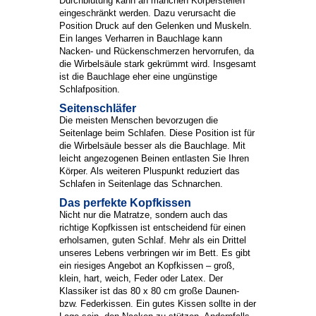
Durchblutung kann an manchen Körperstellen
eingeschränkt werden. Dazu verursacht die
Position Druck auf den Gelenken und Muskeln.
Ein langes Verharren in Bauchlage kann
Nacken- und Rückenschmerzen hervorrufen, da
die Wirbelsäule stark gekrümmt wird. Insgesamt
ist die Bauchlage eher eine ungünstige
Schlafposition.
Seitenschläfer
Die meisten Menschen bevorzugen die
Seitenlage beim Schlafen. Diese Position ist für
die Wirbelsäule besser als die Bauchlage. Mit
leicht angezogenen Beinen entlasten Sie Ihren
Körper. Als weiteren Pluspunkt reduziert das
Schlafen in Seitenlage das Schnarchen.
Das perfekte Kopfkissen
Nicht nur die Matratze, sondern auch das
richtige Kopfkissen ist entscheidend für einen
erholsamen, guten Schlaf. Mehr als ein Drittel
unseres Lebens verbringen wir im Bett. Es gibt
ein riesiges Angebot an Kopfkissen – groß,
klein, hart, weich, Feder oder Latex. Der
Klassiker ist das 80 x 80 cm große Daunen-
bzw. Federkissen. Ein gutes Kissen sollte in der