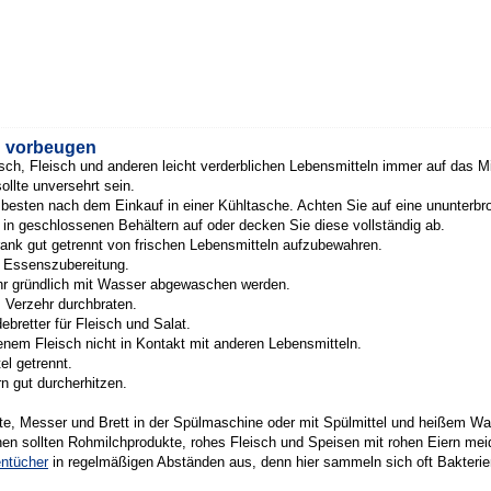
ag vorbeugen
sch, Fleisch und anderen leicht verderblichen Lebensmitteln immer auf das 
llte unversehrt sein.
 besten nach dem Einkauf in einer Kühltasche. Achten Sie auf eine ununterbr
in geschlossenen Behältern auf oder decken Sie diese vollständig ab.
rank gut getrennt von frischen Lebensmitteln aufzubewahren.
r Essenszubereitung.
r gründlich mit Wasser abgewaschen werden.
m Verzehr durchbraten.
bretter für Fleisch und Salat.
nem Fleisch nicht in Kontakt mit anderen Lebensmitteln.
l getrennt.
n gut durcherhitzen.
te, Messer und Brett in der Spülmaschine oder mit Spülmittel und heißem Was
en sollten Rohmilchprodukte, rohes Fleisch und Speisen mit rohen Eiern mei
ntücher
in regelmäßigen Abständen aus, denn hier sammeln sich oft Bakterie