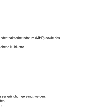
Mindesthaltbarkeitsdatum (MHD) sowie das
ochene Kühlkette.
ser gründlich gereinigt werden.
den.
n.