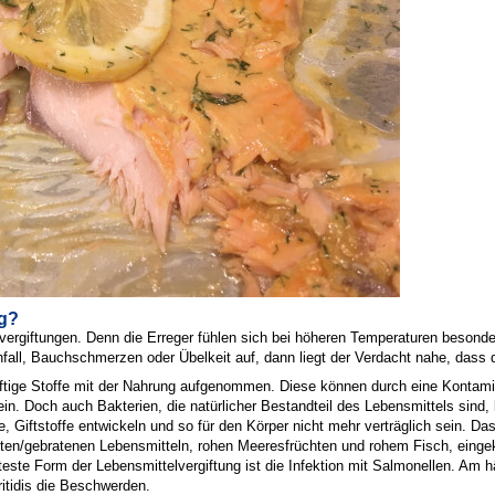
ng?
rgiftungen. Denn die Erreger fühlen sich bei höheren Temperaturen besonde
all, Bauchschmerzen oder Übelkeit auf, dann liegt der Verdacht nahe, dass d
giftige Stoffe mit der Nahrung aufgenommen. Diese können durch eine Kontami
ein. Doch auch Bakterien, die natürlicher Bestandteil des Lebensmittels sin
, Giftstoffe entwickeln und so für den Körper nicht mehr verträglich sein. Da
ten/gebratenen Lebensmitteln, rohen Meeresfrüchten und rohem Fisch, eingeko
ste Form der Lebensmittelvergiftung ist die Infektion mit Salmonellen. Am h
itidis die Beschwerden.