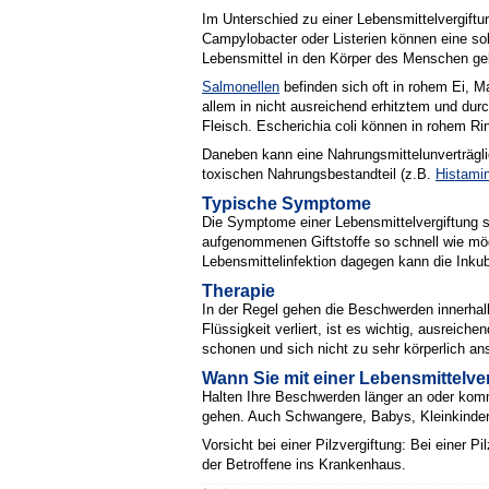
Im Unterschied zu einer Lebensmittelvergiftun
Campylobacter oder Listerien können eine sol
Lebensmittel in den Körper des Menschen ge
Salmonellen
befinden sich oft in rohem Ei, M
allem in nicht ausreichend erhitztem und dur
Fleisch. Escherichia coli können in rohem Ri
Daneben kann eine Nahrungsmittelunverträgli
toxischen Nahrungsbestandteil (z.B.
Histamin
Typische Symptome
Die Symptome einer Lebensmittelvergiftung s
aufgenommenen Giftstoffe so schnell wie mög
Lebensmittelinfektion dagegen kann die Ink
Therapie
In der Regel gehen die Beschwerden innerhalb
Flüssigkeit verliert, ist es wichtig, ausreic
schonen und sich nicht zu sehr körperlich an
Wann Sie mit einer Lebensmittelv
Halten Ihre Beschwerden länger an oder kom
gehen. Auch Schwangere, Babys, Kleinkinde
Vorsicht bei einer Pilzvergiftung: Bei einer P
der Betroffene ins Krankenhaus.