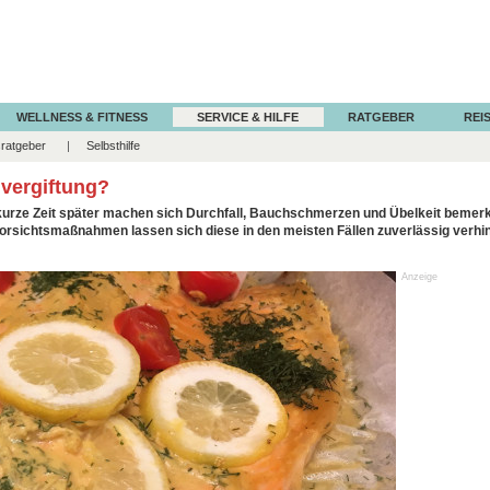
WELLNESS & FITNESS
SERVICE & HILFE
RATGEBER
REIS
ratgeber
Selbsthilfe
lvergiftung?
urze Zeit später machen sich Durchfall, Bauchschmerzen und Übelkeit bemer
Vorsichtsmaßnahmen lassen sich diese in den meisten Fällen zuverlässig verhi
Anzeige