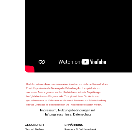
Die Informationen dienen rein informativen Zwecken und dürfen auf keinen Fall als
Ersatz für professionelle Beratung oder Behandlung durch ausgebildete und
anerkannte Ärzte angesehen werden. Sie beinhalten keinerlei Empfehlungen
bezüglich bestimmter Diagnose- oder Therapieverfahren. Die Inhalte von
gesundheitstrends.de dürfen niemals als eine Aufforderung zur Selbstbehandlung
oder als Grundlage für Selbstdiagnosen und -medikation verstanden werden.
Impressum, Nutzungsbedingungen mit
Haftungsauschluss, Datenschutz
GESUNDHEIT
ERNÄHRUNG
Gesund bleiben
Kalorien- & Fettdatenbank