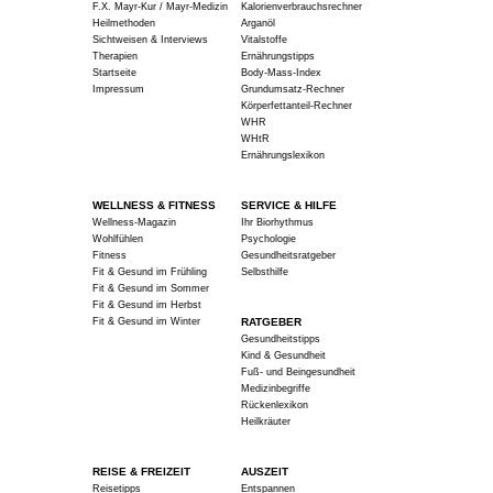
F.X. Mayr-Kur / Mayr-Medizin
Kalorienverbrauchsrechner
Heilmethoden
Arganöl
Sichtweisen & Interviews
Vitalstoffe
Therapien
Ernährungstipps
Startseite
Body-Mass-Index
Impressum
Grundumsatz-Rechner
Körperfettanteil-Rechner
WHR
WHtR
Ernährungslexikon
WELLNESS & FITNESS
SERVICE & HILFE
Wellness-Magazin
Ihr Biorhythmus
Wohlfühlen
Psychologie
Fitness
Gesundheitsratgeber
Fit & Gesund im Frühling
Selbsthilfe
Fit & Gesund im Sommer
Fit & Gesund im Herbst
Fit & Gesund im Winter
RATGEBER
Gesundheitstipps
Kind & Gesundheit
Fuß- und Beingesundheit
Medizinbegriffe
Rückenlexikon
Heilkräuter
REISE & FREIZEIT
AUSZEIT
Reisetipps
Entspannen