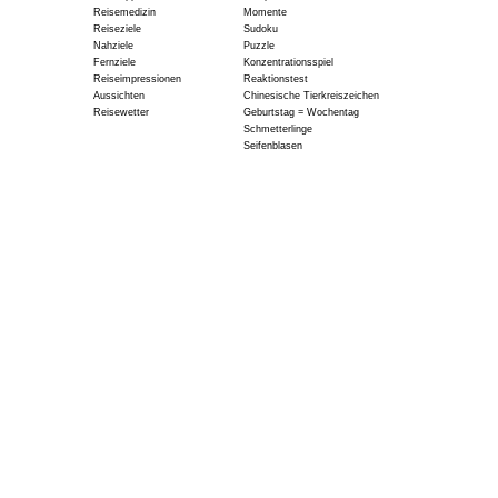
Reisemedizin
Momente
Reiseziele
Sudoku
Nahziele
Puzzle
Fernziele
Konzentrationsspiel
Reiseimpressionen
Reaktionstest
Aussichten
Chinesische Tierkreiszeichen
Reisewetter
Geburtstag = Wochentag
Schmetterlinge
Seifenblasen