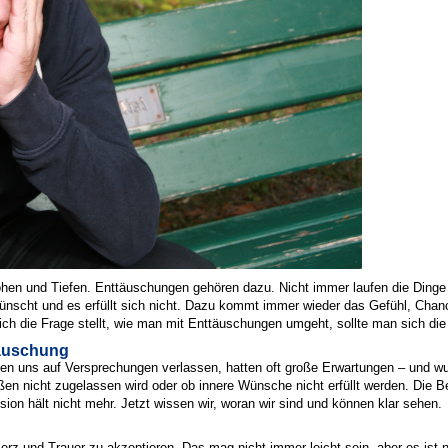
öhen und Tiefen. Enttäuschungen gehören dazu. Nicht immer laufen die Dinge 
ewünscht und es erfüllt sich nicht. Dazu kommt immer wieder das Gefühl, Cha
ich die Frage stellt, wie man mit Enttäuschungen umgeht, sollte man sich 
Täuschung
ben uns auf Versprechungen verlassen, hatten oft große Erwartungen – und wu
ußen nicht zugelassen wird oder ob innere Wünsche nicht erfüllt werden. Die B
ion hält nicht mehr. Jetzt wissen wir, woran wir sind und können klar sehen.
g
rz und Trauer zu akzeptieren. Das mag nicht immer leicht sein, aber es ist 