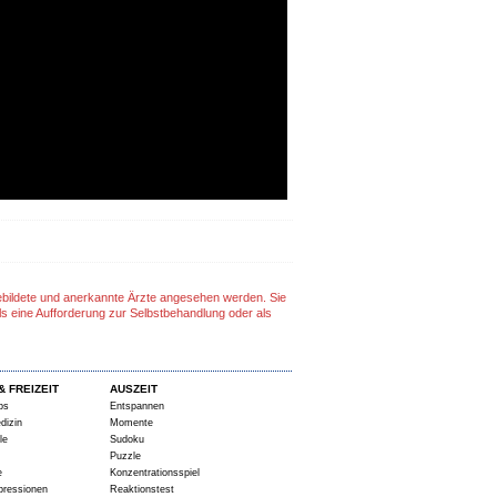
gebildete und anerkannte Ärzte angesehen werden. Sie
ls eine Aufforderung zur Selbstbehandlung oder als
& FREIZEIT
AUSZEIT
ps
Entspannen
dizin
Momente
le
Sudoku
Puzzle
e
Konzentrationsspiel
pressionen
Reaktionstest