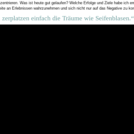
onzentrieren. Was ist heute gut gelaufen? Welche Erfolge und Ziele habe ich 
reite an Erlebnissen wahrzunehmen und sich nicht nur auf das Negative zu kon
zerplatzen einfach die Träume wie Seifenblasen.“