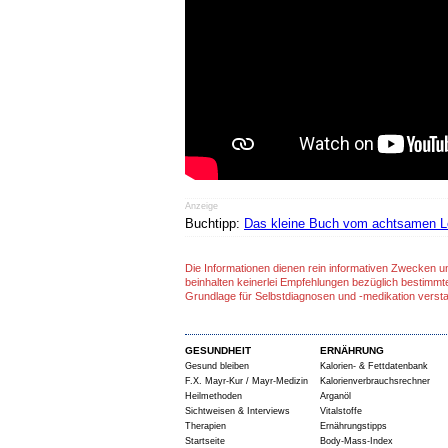
Anzeige
Buchtipp:
Das kleine Buch vom achtsamen Le
Die Informationen dienen rein informativen Zwecken u
beinhalten keinerlei Empfehlungen bezüglich bestimmt
Grundlage für Selbstdiagnosen und -medikation verst
GESUNDHEIT
ERNÄHRUNG
Gesund bleiben
Kalorien- & Fettdatenbank
F.X. Mayr-Kur / Mayr-Medizin
Kalorienverbrauchsrechner
Heilmethoden
Arganöl
Sichtweisen & Interviews
Vitalstoffe
Therapien
Ernährungstipps
Startseite
Body-Mass-Index