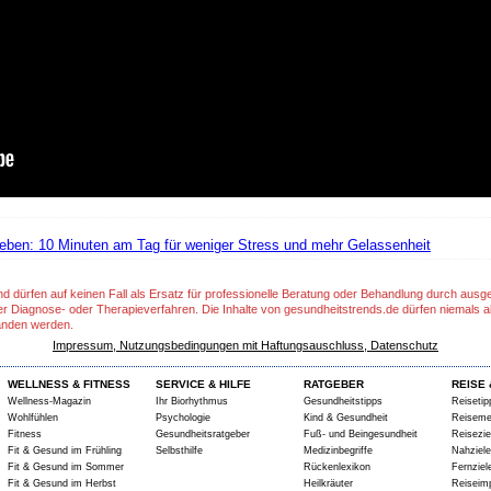
ben: 10 Minuten am Tag für weniger Stress und mehr Gelassenheit
nd dürfen auf keinen Fall als Ersatz für professionelle Beratung oder Behandlung durch aus
er Diagnose- oder Therapieverfahren. Die Inhalte von gesundheitstrends.de dürfen niemals a
anden werden.
Impressum, Nutzungsbedingungen mit Haftungsauschluss, Datenschutz
WELLNESS & FITNESS
SERVICE & HILFE
RATGEBER
REISE 
Wellness-Magazin
Ihr Biorhythmus
Gesundheitstipps
Reisetip
Wohlfühlen
Psychologie
Kind & Gesundheit
Reiseme
Fitness
Gesundheitsratgeber
Fuß- und Beingesundheit
Reisezie
Fit & Gesund im Frühling
Selbsthilfe
Medizinbegriffe
Nahziele
Fit & Gesund im Sommer
Rückenlexikon
Fernziel
Fit & Gesund im Herbst
Heilkräuter
Reiseim